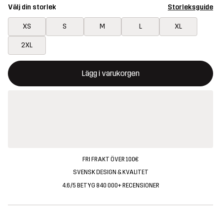
Välj din storlek
Storleksguide
XS
S
M
L
XL
2XL
Denna knapp kommer att öppna en modal som bekräftar en ny va
{{size}} inte tillgänglig
Lägg i varukorgen
FRI FRAKT ÖVER 100€
SVENSK DESIGN & KVALITET
4.6/5 BETYG 840 000+ RECENSIONER