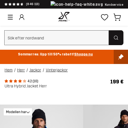
(846 113)
Kundservice
Rensa sök
Sommarrea: Upp till 50% rabatt!
Shoppa nu
Hem
Herr
Jackor
Vinterjackor
199 €
4.2 (10)
Ultra Hybrid Jacket Herr
Modellen har