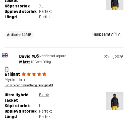
Jacket
Köpt storlek
XL
Upplevd storlek
Perfekt
Längd
Perfekt
Hjälpsamt?
0
Artikelnr 14315
David M.
Verifierad köpare
27 maj 2026
Mått:
183cm, 99kg
D
Briljant
Mycket bra
Det här är en översättning. Se originalet
Ultra Hybrid
Black
Jacket
Köpt storlek
L
Upplevd storlek
Perfekt
Längd
Perfekt