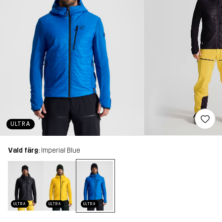
ULTRA
Vald färg:
Imperial Blue
ULTRA
ULTRA
ULTRA