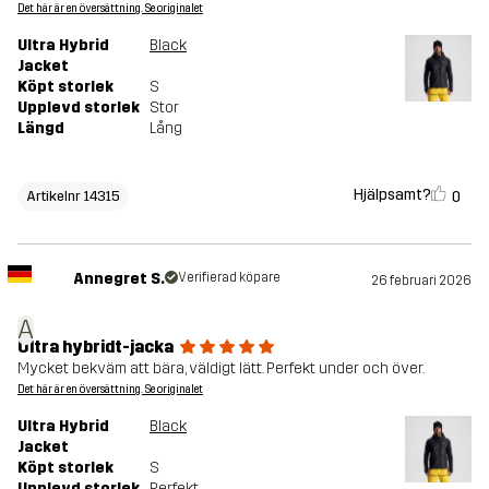
Det här är en översättning. Se originalet
Ultra Hybrid
Black
Jacket
Köpt storlek
S
Upplevd storlek
Stor
Längd
Lång
Hjälpsamt?
0
Artikelnr 14315
Annegret S.
Verifierad köpare
26 februari 2026
A
Ultra hybridt-jacka
Mycket bekväm att bära, väldigt lätt. Perfekt under och över.
Det här är en översättning. Se originalet
Ultra Hybrid
Black
Jacket
Köpt storlek
S
Upplevd storlek
Perfekt