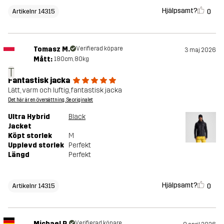
Hjälpsamt?
0
Artikelnr 14315
Tomasz M.
Verifierad köpare
3 maj 2026
Mått:
180cm, 80kg
T
Fantastisk jacka
Lätt, varm och luftig, fantastisk jacka
Det här är en översättning. Se originalet
Ultra Hybrid
Black
Jacket
Köpt storlek
M
Upplevd storlek
Perfekt
Längd
Perfekt
Hjälpsamt?
0
Artikelnr 14315
Michael R.
Verifierad köpare