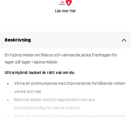
Läs mer här
Beskrivning
En hybrid mellan en fleece och värmande jacka, framtagen för
lager-på-lager i alpina miljöer.
Ultra Hybrid Jacket är rätt val om du:
Vill ha en premiumjacka med imponerande förhållande mellan
värme och vikt
Behöver kläder med fyrvägsstretch och bra
andningsförmåga för aktiva äventyr
Söker en mångsidig hybridjacka som fungerar lika bra ensam
som under ett skal