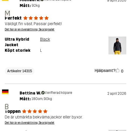
9 april 2026
Mått:
92kg
M
Perfekt
Väldigt fin väst. Passar perfekt!
Det här är en översättning. Se originalet
Ultra Hybrid
Black
Jacket
Köpt storlek
L
Hjälpsamt?
0
Artikelnr 14315
Bettina W.
Verifierad köpare
2 april 2026
Mått:
180cm, 90kg
B
Toppen
De är utmärkta bekväma jackor eller byxor.
Det här är en översättning. Se originalet