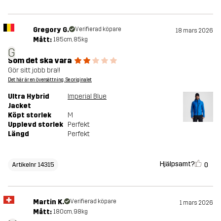
Gregory G.
Verifierad köpare
18 mars 2026
Mått:
185cm, 85kg
G
Som det ska vara
Gör sitt jobb bra!!
Det här är en översättning. Se originalet
Ultra Hybrid
Imperial Blue
Jacket
Köpt storlek
M
Upplevd storlek
Perfekt
Längd
Perfekt
Hjälpsamt?
0
Artikelnr 14315
Martin K.
Verifierad köpare
1 mars 2026
Mått:
180cm, 98kg