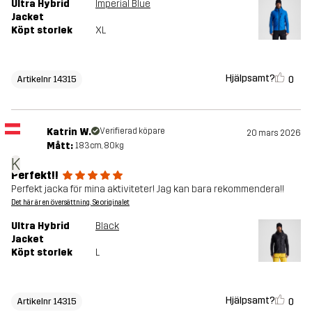
Ultra Hybrid
Imperial Blue
Jacket
Köpt storlek
XL
Hjälpsamt?
0
Artikelnr 14315
Katrin W.
Verifierad köpare
20 mars 2026
Mått:
183cm, 80kg
K
Perfekt!!
Perfekt jacka för mina aktiviteter! Jag kan bara rekommendera!!
Det här är en översättning. Se originalet
Ultra Hybrid
Black
Jacket
Köpt storlek
L
Hjälpsamt?
0
Artikelnr 14315