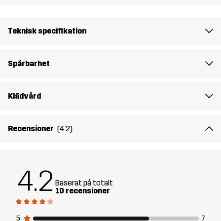
Material 1
100% Polyamid (Återvunnen)
Teknisk specifikation
Material 2
91% Polyester (Återvunnen), 9% Elastan
Spårbarhet
Fyllning 1
60% Polyester (Återvunnen), 40%
Polyester
Klädvård
Vikt
350g i storlek M
Recensioner
(4.2)
Skapad för
KLÄTTRING & BERGSBESTIGNING
ALL-ROUND
4.2
Artikelnummer
14315_2628
Baserat på totalt
10 recensioner
5
7