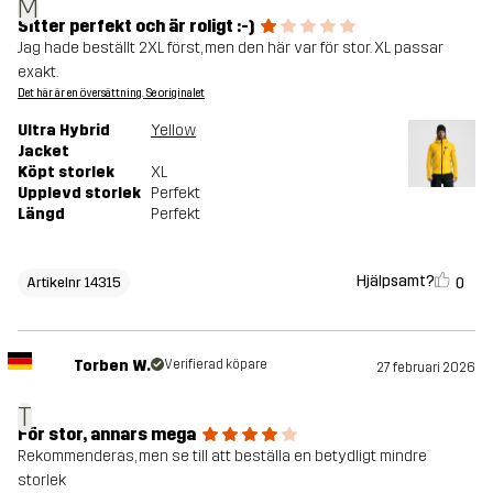
M
Sitter perfekt och är roligt :-)
Jag hade beställt 2XL först, men den här var för stor. XL passar
exakt.
Det här är en översättning. Se originalet
Ultra Hybrid
Yellow
Jacket
Köpt storlek
XL
Upplevd storlek
Perfekt
Längd
Perfekt
Hjälpsamt?
0
Artikelnr 14315
Torben W.
Verifierad köpare
27 februari 2026
T
För stor, annars mega
Rekommenderas, men se till att beställa en betydligt mindre
storlek