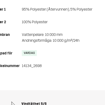
er 1
95% Polyester (Återvunnen), 5% Polyester
er 2
100% Polyester
mbran
Vattenpelare: 10 000 mm
Andningsförmåga: 10 000 g/m²/24h
pad för
VARDAG
ikelnummer
14134_2698
Vindtäthet
5/5