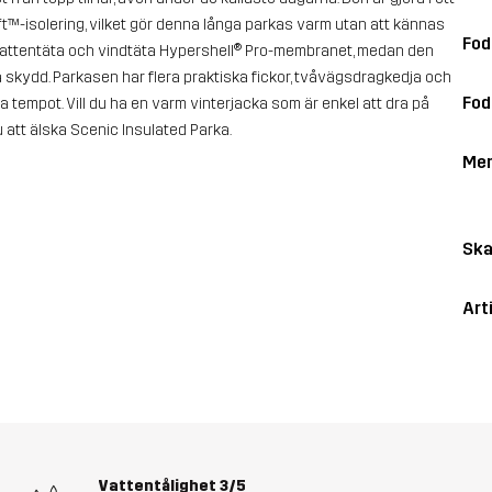
ft™-isolering, vilket gör denna långa parkas varm utan att kännas
Fod
 vattentäta och vindtäta Hypershell® Pro-membranet, medan den
 skydd. Parkasen har flera praktiska fickor, tvåvägsdragkedja och
Fod
a tempot. Vill du ha en varm vinterjacka som är enkel att dra på
att älska Scenic Insulated Parka.
Me
Ska
Art
Vattentålighet
3/5