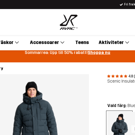
Fri fra
äskor
Accessoarer
Teens
Aktiviteter
Sommarrea: Upp till 50% rabatt!
Shoppa nu
ry
4.8 
Scenic Insulat
Vald färg:
Blu