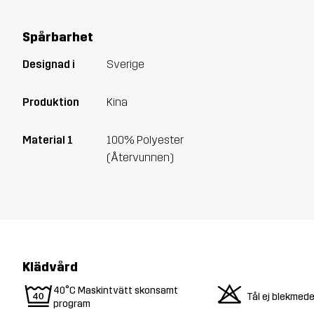
Spårbarhet
Designad i
Sverige
Produktion
Kina
Material 1
100% Polyester
(Återvunnen)
Klädvård
9
o
40°C Maskintvätt skonsamt
Tål ej blekmede
program