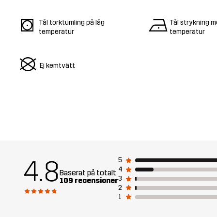
s
n
Tål torktumling på låg
Tål strykning m
temperatur
temperatur
U
Ej kemtvätt
4.8
5
4
Baserat på totalt
3
109 recensioner
2
1