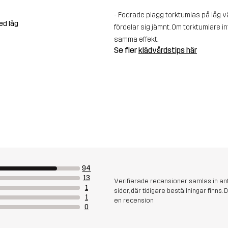
- Fodrade plagg torktumlas på låg vä
ed låg
fördelar sig jämnt. Om torktumlare in
samma effekt.
Se fler
klädvårdstips här
94
13
Verifierade recensioner samlas in an
1
sidor, där tidigare beställningar finn
1
en recension
0