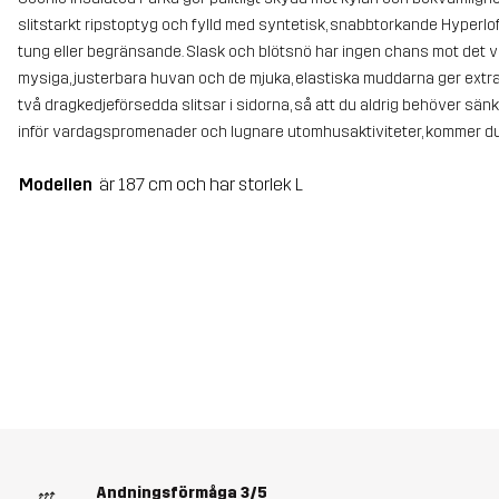
slitstarkt ripstoptyg och fylld med syntetisk, snabbtorkande Hyperlo
tung eller begränsande. Slask och blötsnö har ingen chans mot det
mysiga, justerbara huvan och de mjuka, elastiska muddarna ger extra
två dragkedjeförsedda slitsar i sidorna, så att du aldrig behöver sänk
inför vardagspromenader och lugnare utomhusaktiviteter, kommer du 
Modellen
är 187 cm och har storlek L
Andningsförmåga
3/5