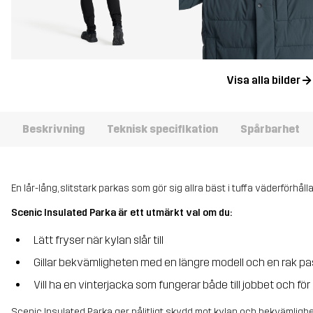
Visa alla bilder
Beskrivning
Teknisk specifikation
Spårbarhet
En lår-lång, slitstark parkas som gör sig allra bäst i tuffa väderförhåll
Scenic Insulated Parka är ett utmärkt val om du:
Lätt fryser när kylan slår till
Gillar bekvämligheten med en längre modell och en rak p
Vill ha en vinterjacka som fungerar både till jobbet och 
Scenic Insulated Parka ger pålitligt skydd mot kylan och bekvämlighet f