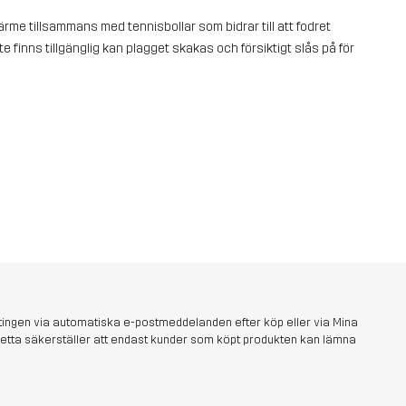
rme tillsammans med tennisbollar som bidrar till att fodret
te finns tillgänglig kan plagget skakas och försiktigt slås på för
tingen via automatiska e-postmeddelanden efter köp eller via Mina
s. Detta säkerställer att endast kunder som köpt produkten kan lämna