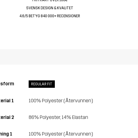
SVENSK DESIGN & KVALITET
4.6/5 BETYG 840 000+ RECENSIONER
ssform
REGULAR FIT
erial 1
100% Polyester (Återvunnen)
erial 2
86% Polyester, 14% Elastan
ning 1
100% Polyester (Återvunnen)