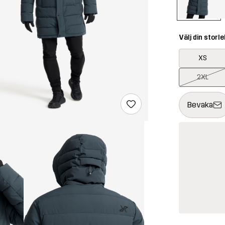
Välj din storle
XS
2XL
Denna knapp k
{{size}} inte t
Bevaka