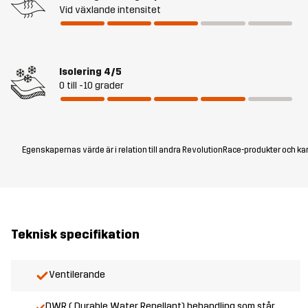
Vid växlande intensitet
Isolering
4/5
0 till -10 grader
Egenskapernas värde är i relation till andra RevolutionRace-produkter och kan
Teknisk specifikation
Ventilerande
DWR ( Durable Water Repellant) behandling som står