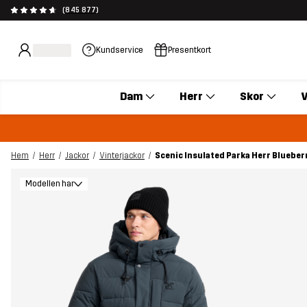
(845 877)
Kundservice
Presentkort
Dam
Herr
Skor
V
Hem
Herr
Jackor
Vinterjackor
Scenic Insulated Parka Herr Blueber
Modellen har