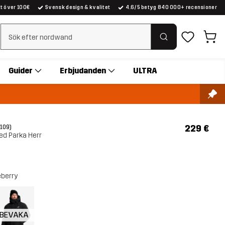
kt över 100€
Svensk design & kvalitet
4.6/5 betyg 840 000+ recensioner
Rensa sök
Guider
Erbjudanden
ULTRA
229 €
(109)
ed Parka Herr
eberry
BEVAKA