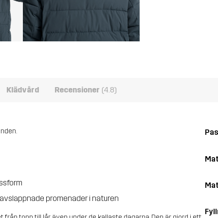
Klädvård
Recensioner
(4.8)
anden.
Pa
Mat
assform
Mat
för avslappnade promenader i naturen
Fyll
rån topp till lår, även under de kallaste dagarna. Den är gjord i ett