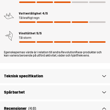
vardagliga äventyr till ett riktigt bra pris är detta ett perfekt val.
Modellen
är 182 cm väger 85 kg och har storlek L.
Vattentålighet
4/5
Tål kraftigt regn
Passform
REGULAR FIT
Vindtäthet
5/5
Tål storm
Material
100% Polyester (Återvunnen)
Foder
100% Polyester
Egenskapernas värde är i relation till andra RevolutionRace-produkter och
kan variera beroende på utförd aktivitet, väder och hjärtfrekvens.
Membran
Vattenpelare: 10 000 mm
Andningsförmåga: 10 000 g/m²/24h
Teknisk specifikation
Skapad för
VARDAG
ALL-ROUND
Spårbarhet
Artikelnummer
10950_2851
Recensioner
(4.6)