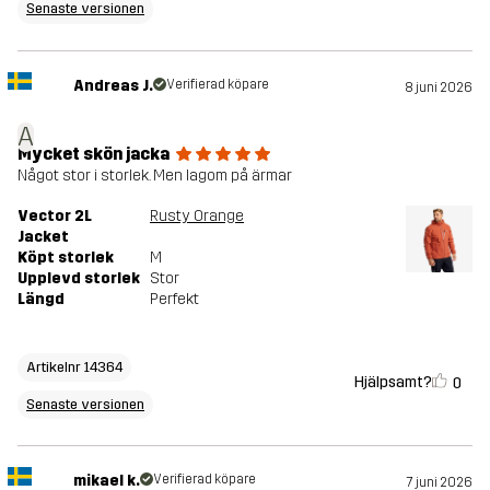
Senaste versionen
Andreas J.
Verifierad köpare
8 juni 2026
A
Mycket skön jacka
Något stor i storlek. Men lagom på ärmar
Vector 2L
Rusty Orange
Jacket
Köpt storlek
M
Upplevd storlek
Stor
Längd
Perfekt
Artikelnr 14364
Hjälpsamt?
0
Senaste versionen
mikael k.
Verifierad köpare
7 juni 2026