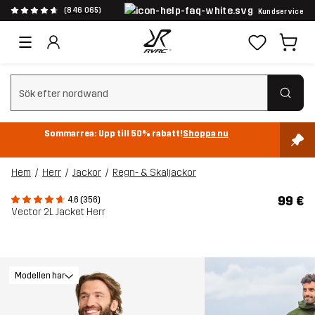
(846 065)
Kundservice
Rensa sök
Sommarrea: Upp till 50% rabatt!
Shoppa nu
Hem
Herr
Jackor
Regn- & Skaljackor
99 €
4.6 (356)
Vector 2L Jacket Herr
Modellen har