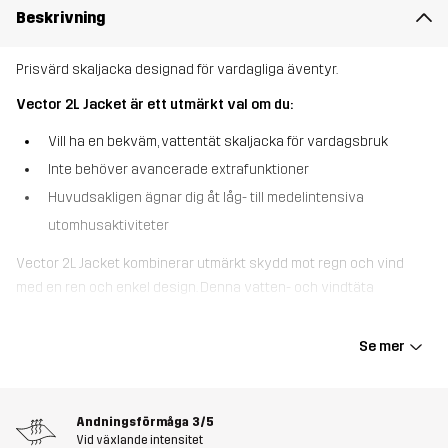
Beskrivning
Prisvärd skaljacka designad för vardagliga äventyr.
Vector 2L Jacket är ett utmärkt val om du:
Vill ha en bekväm, vattentät skaljacka för vardagsbruk
Inte behöver avancerade extrafunktioner
Huvudsakligen ägnar dig åt låg- till medelintensiva
utomhusaktiviteter
Vector 2L Jacket kombinerar utmärkt skydd mot regn och vind
med en ren och enkel design. Denna vatten- och vindtäta
skaljacka har tejpade sömmar och en DWR-behandling för extra
skydd mot blött väder. Med en generös passform kan denna jacka
Se mer
enkelt dras över dina vanliga kläder vid plötsliga skyfall. Vector 2L
Jacket är gjord av återvunnet material och dess släta foder är
mjukt och smidigt, dessutom ser utsidans reflekterande tryck till
Andningsförmåga
3/5
att du håller dig synlig i mörker. Om du vill ha en regnjacka för
Vid växlande intensitet