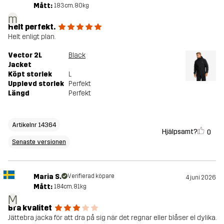
Mått:
183cm, 80kg
m
Helt perfekt.
Helt enligt plan.
Vector 2L
Black
Jacket
Köpt storlek
L
Upplevd storlek
Perfekt
Längd
Perfekt
Artikelnr 14364
Hjälpsamt?
0
Senaste versionen
Maria S.
Verifierad köpare
4 juni 2026
Mått:
184cm, 81kg
M
Bra kvalitet
Jättebra jacka för att dra på sig när det regnar eller blåser el dylika.