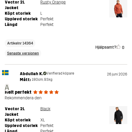
Vector 2L
Rusty Orange
Jacket
Köpt storlek
L
Upplevd storlek
Perfekt
Längd
Perfekt
Artikelnr 14364
Hjälpsamt?
0
Senaste versionen
Abdullah K.
Verifierad köpare
26 juni 2026
Mått:
180cm, 93kg
A
Helt perfekt
Rekommendera den
Vector 2L
Black
Jacket
Köpt storlek
XL
Upplevd storlek
Perfekt
Längd
Perfekt