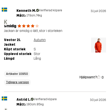
Kenneth M.
Verifierad köpare
31 juli 2026
Mått:
179cm, 74kg
K
Smidig
Jackan är smidig o lätt, stor i storleken
Vector 2L
Autumn
Jacket
Köpt storlek
S
Upplevd storlek
Stor
Längd
Lång
Artikelnr 10950
Hjälpsamt?
0
Tidigare version
Astrid L.
Verifierad köpare
30 juli 2026
Mått:
180cm, 85kg