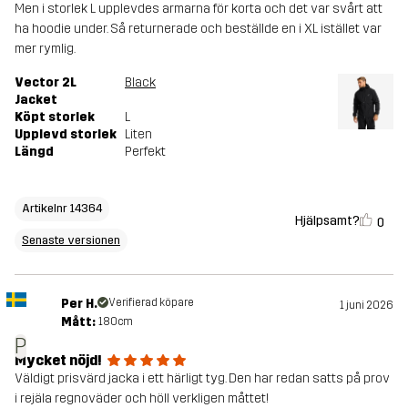
Men i storlek L upplevdes armarna för korta och det var svårt att
ha hoodie under. Så returnerade och beställde en i XL istället var
mer rymlig.
Vector 2L
Black
Jacket
Köpt storlek
L
Upplevd storlek
Liten
Längd
Perfekt
Artikelnr 14364
Hjälpsamt?
0
Senaste versionen
Per H.
Verifierad köpare
1 juni 2026
Mått:
180cm
P
Mycket nöjd!
Väldigt prisvärd jacka i ett härligt tyg. Den har redan satts på prov
i rejäla regnoväder och höll verkligen måttet!