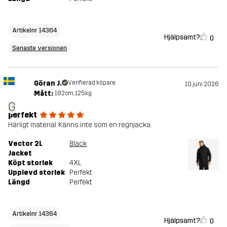
Artikelnr 14364
Hjälpsamt?
0
Senaste versionen
Göran J.
Verifierad köpare
10 juni 2026
Mått:
182cm, 125kg
G
perfekt
Härligt material. Känns inte som en regnjacka.
Vector 2L
Black
Jacket
Köpt storlek
4XL
Upplevd storlek
Perfekt
Längd
Perfekt
Artikelnr 14364
Hjälpsamt?
0