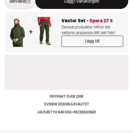
Bevaka
Lägg i varukorgen
Vector Set
-
Spara
27 €
Dessa produkter tillhör ett
+
setpris, anpassa ditt set här!
Lägg till
FRI FRAKT ÖVER 100€
SVENSK DESIGN & KVALITET
4.6/5 BETYG 840 000+ RECENSIONER