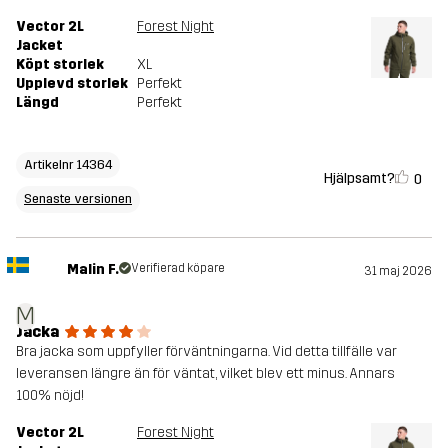
Vector 2L
Forest Night
Jacket
Köpt storlek
XL
Upplevd storlek
Perfekt
Längd
Perfekt
Artikelnr 14364
Hjälpsamt?
0
Senaste versionen
Malin F.
Verifierad köpare
31 maj 2026
M
Jacka
Bra jacka som uppfyller förväntningarna. Vid detta tillfälle var
leveransen längre än för väntat, vilket blev ett minus. Annars
100% nöjd!
Vector 2L
Forest Night