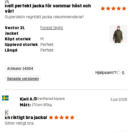
A
Helt perfekt jacka för sommar höst och
vår!
Superskön regntätt jacka, rekommenderar!
Vector 2L
Forest Night
Jacket
Köpt storlek
M
Upplevd storlek
Perfekt
Längd
Perfekt
Artikelnr 14364
Hjälpsamt?
0
Senaste versionen
Kjell A.
Verifierad köpare
3 juli 2026
Mått:
170cm, 85kg
K
En riktigt bra jacka!
Sitter riktigt bra.