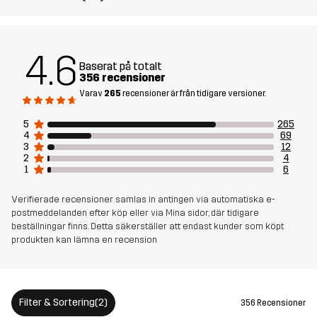
Versioner
Tidigare version
Se versionshistoriken
här
4.6
Baserat på totalt
356 recensioner
Varav
265
recensioner är från tidigare versioner.
5
265
4
69
3
12
2
4
1
6
Verifierade recensioner samlas in antingen via automatiska e-
postmeddelanden efter köp eller via Mina sidor, där tidigare
beställningar finns. Detta säkerställer att endast kunder som köpt
produkten kan lämna en recension
Filter & Sortering
(2)
356 Recensioner