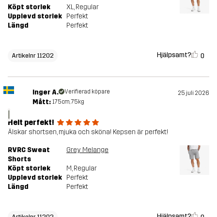
Köpt storlek
XL
, Regular
Upplevd storlek
Perfekt
Längd
Perfekt
Hjälpsamt?
0
Artikelnr 11202
Inger A.
Verifierad köpare
25 juli 2026
Mått:
175cm, 75kg
I
Helt perfekt!
Älskar shortsen, mjuka och sköna! Kepsen är perfekt!
RVRC Sweat
Grey Melange
Shorts
Köpt storlek
M
, Regular
Upplevd storlek
Perfekt
Längd
Perfekt
Hjälpsamt?
Artikelnr 11202