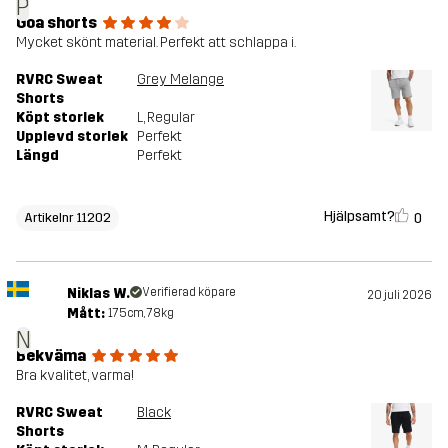
P
Goa shorts
Mycket skönt material. Perfekt att schlappa i.
RVRC Sweat
Grey Melange
Shorts
Köpt storlek
L
, Regular
Upplevd storlek
Perfekt
Längd
Perfekt
Hjälpsamt?
0
Artikelnr 11202
Niklas W.
Verifierad köpare
20 juli 2026
Mått:
175cm, 78kg
N
Bekväma
Bra kvalitet, varma!
RVRC Sweat
Black
Shorts