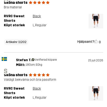
Sköna shorts
Bra material
RVRC Sweat
Black
Shorts
Köpt storlek
L
, Regular
Hjälpsamt?
0
Artikelnr 11202
Stefan T.
Verifierad köpare
15 juli 2026
Mått:
180cm, 92kg
S
Sköna shorts
Väldigt bekväma och bra passform
RVRC Sweat
Black
Shorts
Köpt storlek
L
, Regular