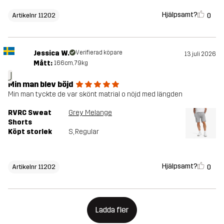
Hjälpsamt?
0
Artikelnr 11202
Jessica W.
Verifierad köpare
13 juli 2026
Mått:
166cm, 79kg
J
Min man blev böjd
Min man tyckte de var skönt matrial o nöjd med längden
RVRC Sweat
Grey Melange
Shorts
Köpt storlek
S
, Regular
Hjälpsamt?
0
Artikelnr 11202
Ladda fler