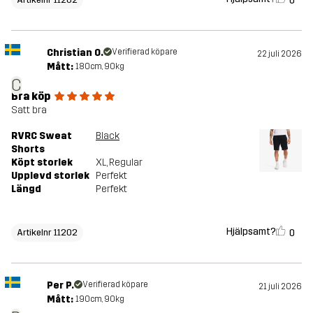
0
Christian O.
Verifierad köpare
22 juli 2026
Mått:
180cm, 90kg
C
Bra köp
Satt bra
RVRC Sweat
Black
Shorts
Köpt storlek
XL
, Regular
Upplevd storlek
Perfekt
Längd
Perfekt
Hjälpsamt?
0
Artikelnr 11202
Per P.
Verifierad köpare
21 juli 2026
Mått:
190cm, 90kg