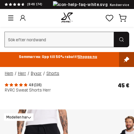
(846 174)
Kundservice
Rensa sök
Sommarrea: Upp till 50% rabatt!
Shoppa nu
Hem
Herr
Byxor
Shorts
45 €
4.8 (116)
RVRC Sweat Shorts Herr
Modellen har