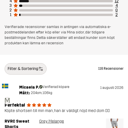
4
12
Artikelnummer
11202_2001
3
4
2
0
1
2
Verifierade recensioner samlas in antingen via automatiska e-
postmeddelanden efter köp eller via Mina sidor, där tidigare
beställningar finns. Detta säkerställer att endast kunder som köpt
produkten kan lämna en recension
Filter & Sortering
116 Recensioner
Micaela P.
Verifierad köpare
1 augusti 2026
Mått:
204cm, 106kg
M
Perfekta!
Köpte shortsen till min man, han är väldigt nöjd med dom 👍🏼
RVRC Sweat
Grey Melange
Shorts