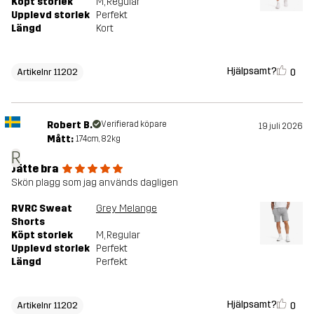
Köpt storlek
M
, Regular
Upplevd storlek
Perfekt
Längd
Kort
Hjälpsamt?
0
Artikelnr 11202
Robert B.
Verifierad köpare
19 juli 2026
Mått:
174cm, 82kg
R
Jätte bra
Skön plagg som jag används dagligen
RVRC Sweat
Grey Melange
Shorts
Köpt storlek
M
, Regular
Upplevd storlek
Perfekt
Längd
Perfekt
Hjälpsamt?
0
Artikelnr 11202