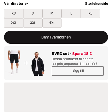
Välj din storlek
Storleksguide
XS
S
M
L
XL
2XL
3XL
4XL
Denna knapp kommer att öppna en modal som bekräftar en ny va
{{size}} inte tillgänglig
Lägg i varukorgen
RVRC set
-
Spara
18 €
Dessa produkter tillhör ett
+
setpris, anpassa ditt set här!
Lägg till