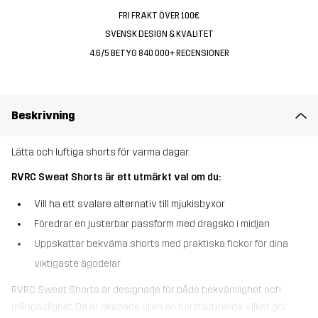
FRI FRAKT ÖVER 100€
SVENSK DESIGN & KVALITET
4.6/5 BETYG 840 000+ RECENSIONER
Beskrivning
Lätta och luftiga shorts för varma dagar.
RVRC Sweat Shorts är ett utmärkt val om du:
Vill ha ett svalare alternativ till mjukisbyxor
Föredrar en justerbar passform med dragsko i midjan
Uppskattar bekväma shorts med praktiska fickor för dina
viktigaste ägodelar
RVRC Sweat Shorts är designade för både bekvämlighet och
mångsidighet. De är skapade utan en borstad insida, vilket gör