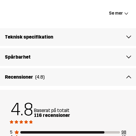
dem svalare och mer ventilerande än klassiska mjukisshorts. Den
elastiska midjan med dragsko ger en anpassningsbar passform,
Se mer
medan fickorna erbjuder praktisk förvaring och möjlighet at värma
händerna. RVRC Sweat Shorts är perfekta för allt från
avslappnade dagar hemma till aktiva utomhusäventyr, och är ditt
Teknisk specifikation
mest bekväma val för varmare väder.
Modellen
är 182 cm och har storlek M
Spårbarhet
Passform
REGULAR FIT
Recensioner
(4.8)
Material 1
63% Bomull, 30% Polyester (Återvunnen),
7% Viskos
4.8
Vikt
303g i storlek M
Baserat på totalt
116 recensioner
Skapad för
VARDAG
5
98