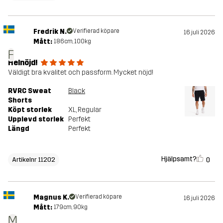
Fredrik N.
Verifierad köpare
16 juli 2026
Mått:
186cm, 100kg
F
Helnöjd!
Väldigt bra kvalitet och passform. Mycket nöjd!
RVRC Sweat
Black
Shorts
Köpt storlek
XL
, Regular
Upplevd storlek
Perfekt
Längd
Perfekt
Hjälpsamt?
0
Artikelnr 11202
Magnus K.
Verifierad köpare
16 juli 2026
Mått:
179cm, 90kg
M