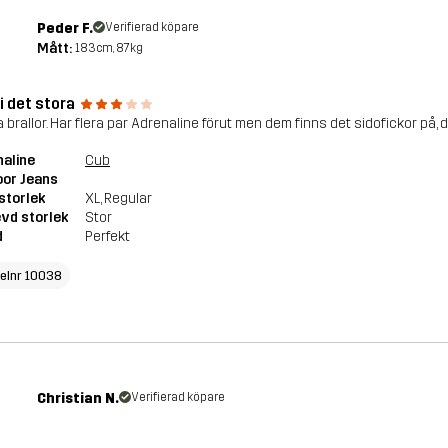
Peder F.
Verifierad köpare
Mått:
183cm, 87kg
i det stora
 brallor. Har flera par Adrenaline förut men dem finns det sidofickor på, 
aline
Cub
oor Jeans
storlek
XL
, Regular
vd storlek
Stor
d
Perfekt
kelnr 10038
Christian N.
Verifierad köpare