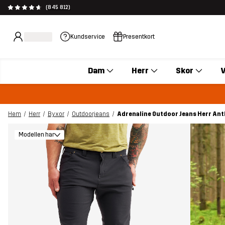
(845 812)
Kundservice
Presentkort
Dam
Herr
Skor
V
Hem
Herr
Byxor
Outdoorjeans
Adrenaline Outdoor Jeans Herr Ant
Modellen har