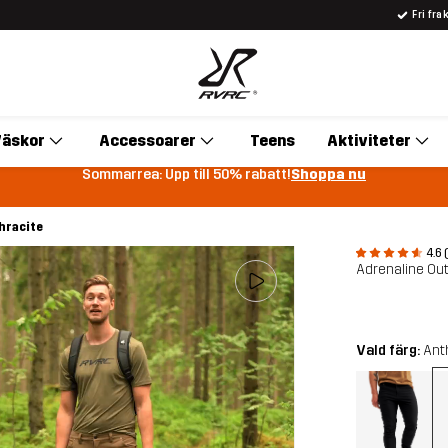
Fri fra
äskor
Accessoarer
Teens
Aktiviteter
Sommarrea: Upp till 50% rabatt!
Shoppa nu
hracite
4.6 
Adrenaline Ou
Vald färg:
Ant