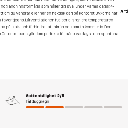
d hög andningsförmåga som håller dig sval under varma dagar. 4-
Art
tt om du vandrar eller har en hektisk dag på kontoret. Byxorna har
favoritjeans. Lårventilationen hjälper dig reglera temperaturen
rna på plats och förhindrar att skräp och smuts kommer in. Den
e Outdoor Jeans gör dem perfekta för både vardags- och spontana
Vattentålighet
2/5
Tål duggregn