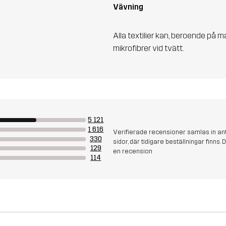
Vävning
Alla textilier kan, beroende på m
mikrofibrer vid tvätt.
5 121
1 616
Verifierade recensioner samlas in an
330
sidor, där tidigare beställningar finn
129
en recension
114