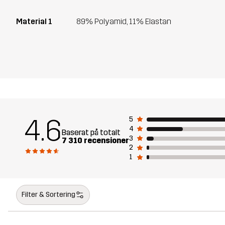
Material 1
89% Polyamid, 11% Elastan
4.6
5
4
Baserat på totalt
3
7 310 recensioner
2
1
Filter & Sortering