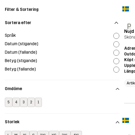
Filter & Sortering
Sortera efter
P
Nöjd 
Språk
Sköna
Datum (stigande)
Adren
Datum (fallande)
Outd
Köpt 
Betyg (stigande)
Upple
Betyg (fallande)
Läng
Arti
Omdöme
5
4
3
2
1
Storlek