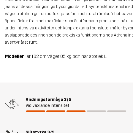
jeans är dessa mångsidiga byxor gjorda i ett syntetiskt, material me
vägsstretchen ger en perfekt passform och total rörelsefrihet, oavse
öppna fickor fram och bakfickor som är utformade precis som på dina 
under intensiva aktiviteter och kängkrokarna i bensluten håller byxo
avslappnade designen och de praktiska funktionerna hos Adrenalin
äventyr året runt.
Modellen
är 182 cm väger 85 kg och har storlek L.
Andningsförmåga
3/5
Vid växlande intensitet
Slitstyrka
3/5