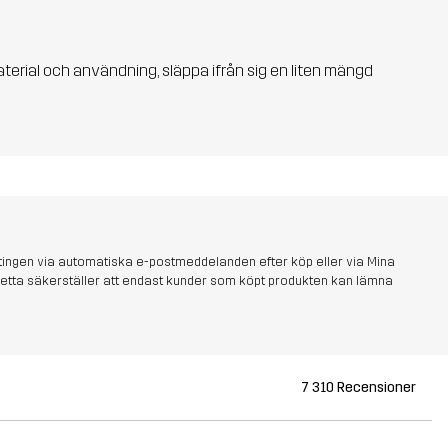
aterial och användning, släppa ifrån sig en liten mängd
tingen via automatiska e-postmeddelanden efter köp eller via Mina
s. Detta säkerställer att endast kunder som köpt produkten kan lämna
7 310 Recensioner