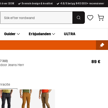
kt över 100€
Svensk design & kvalitet
4.6/5 betyg 840 000+ recensioner
Rensa sök
Guider
Erbjudanden
ULTRA
89 €
(7 310)
tdoor Jeans Herr
hracite