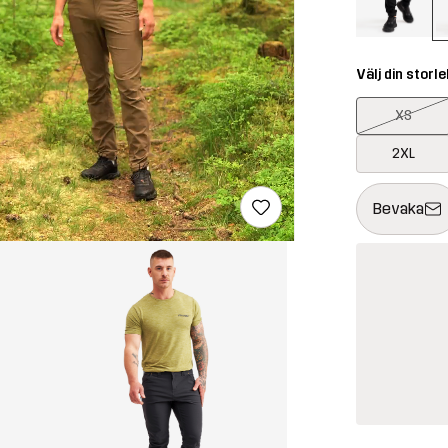
Välj din storle
XS
2XL
Denna knapp k
{{size}} inte t
Bevaka