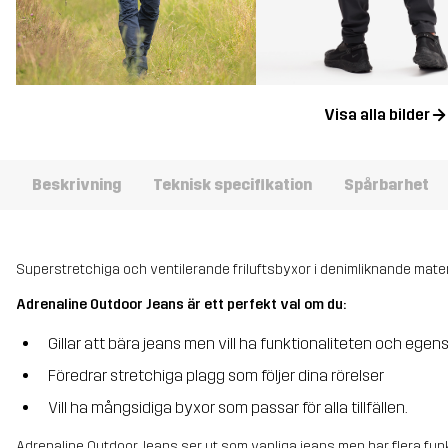
Visa alla bilder
Beskrivning
Teknisk specifikation
Spårbarhet
Superstretchiga och ventilerande friluftsbyxor i denimliknande mater
Adrenaline Outdoor Jeans är ett perfekt val om du:
Gillar att bära jeans men vill ha funktionaliteten och egen
Föredrar stretchiga plagg som följer dina rörelser
Vill ha mångsidiga byxor som passar för alla tillfällen.
Adrenaline Outdoor Jeans ser ut som vanliga jeans men har flera funkt