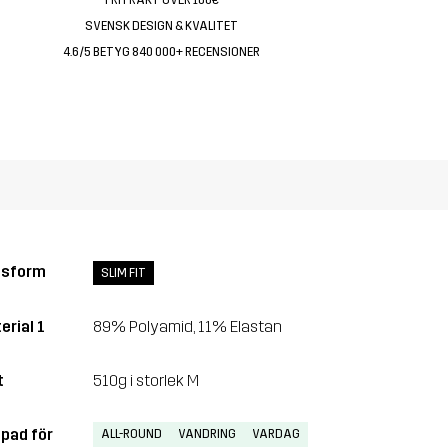
SVENSK DESIGN & KVALITET
4.6/5 BETYG 840 000+ RECENSIONER
ssform
SLIM FIT
erial 1
89% Polyamid, 11% Elastan
t
510g i storlek M
pad för
ALL-ROUND
VANDRING
VARDAG