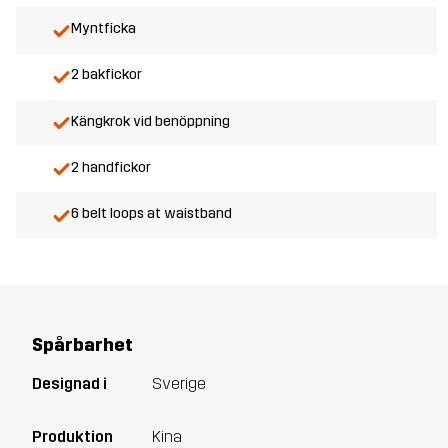
Myntficka
2 bakfickor
Kängkrok vid benöppning
2 handfickor
6 belt loops at waistband
Spårbarhet
Designad i
Sverige
Produktion
Kina