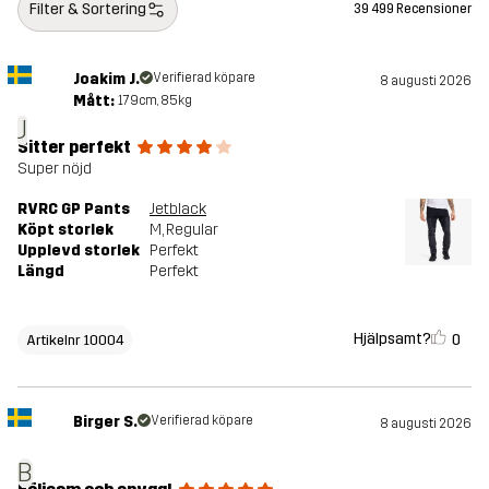
Filter & Sortering
39 499 Recensioner
Joakim J.
Verifierad köpare
8 augusti 2026
Mått:
179cm, 85kg
J
Sitter perfekt
Super nöjd
RVRC GP Pants
Jetblack
Köpt storlek
M
, Regular
Upplevd storlek
Perfekt
Längd
Perfekt
Hjälpsamt?
0
Artikelnr 10004
Birger S.
Verifierad köpare
8 augusti 2026
B