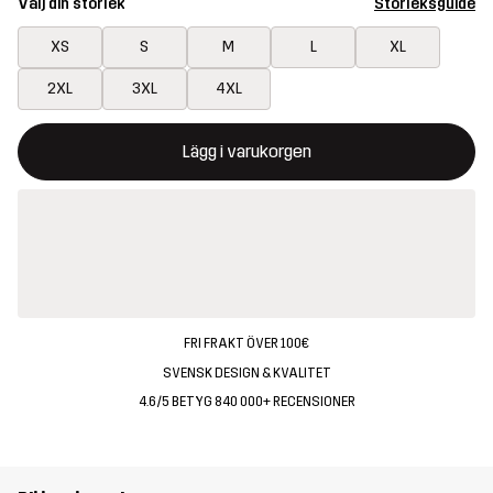
Välj din storlek
Storleksguide
XS
S
M
L
XL
2XL
3XL
4XL
Denna knapp kommer att öppna en modal som bekräftar en ny va
{{size}} inte tillgänglig
Lägg i varukorgen
FRI FRAKT ÖVER 100€
SVENSK DESIGN & KVALITET
4.6/5 BETYG 840 000+ RECENSIONER