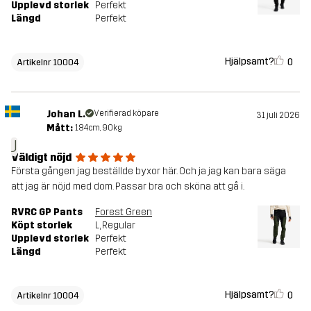
Upplevd storlek
Perfekt
Längd
Perfekt
Hjälpsamt?
0
Artikelnr 10004
Johan L.
Verifierad köpare
31 juli 2026
Mått:
184cm, 90kg
J
Väldigt nöjd
Första gången jag beställde byxor här. Och ja jag kan bara säga
att jag är nöjd med dom. Passar bra och sköna att gå i.
RVRC GP Pants
Forest Green
Köpt storlek
L
, Regular
Upplevd storlek
Perfekt
Längd
Perfekt
Hjälpsamt?
0
Artikelnr 10004