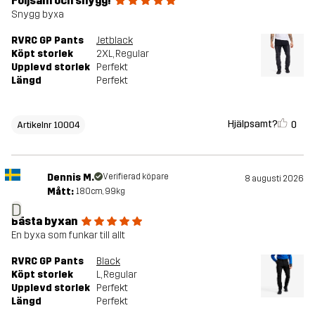
Följsam och snygg!
Snygg byxa
RVRC GP Pants
Jetblack
Köpt storlek
2XL
, Regular
Upplevd storlek
Perfekt
Längd
Perfekt
Hjälpsamt?
0
Artikelnr 10004
Dennis M.
Verifierad köpare
8 augusti 2026
Mått:
180cm, 99kg
D
Bästa byxan
En byxa som funkar till allt
RVRC GP Pants
Black
Köpt storlek
L
, Regular
Upplevd storlek
Perfekt
Längd
Perfekt