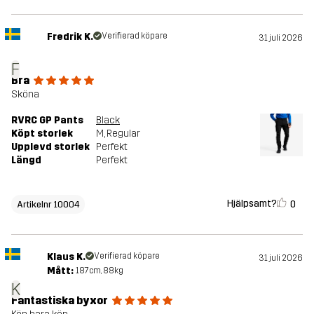
Fredrik K.
Verifierad köpare
31 juli 2026
F
Bra
Sköna
RVRC GP Pants
Black
Köpt storlek
M
, Regular
Upplevd storlek
Perfekt
Längd
Perfekt
Hjälpsamt?
0
Artikelnr 10004
Klaus K.
Verifierad köpare
31 juli 2026
Mått:
187cm, 88kg
K
Fantastiska byxor