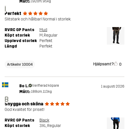
Mått:
192cm, 95kg
I
Perfekt
Slitstark och hållbar! Normal i storlek.
RVRC GP Pants
Mud
Köpt storlek
M
, Regular
Upplevd storlek
Perfekt
Längd
Perfekt
Hjälpsamt?
0
Artikelnr 10004
Bo L.
Verifierad köpare
1 augusti 2026
Mått:
188cm, 113kg
B
Snygga och sköna
God kvalitet för priset!
RVRC GP Pants
Black
Köpt storlek
3XL
, Regular