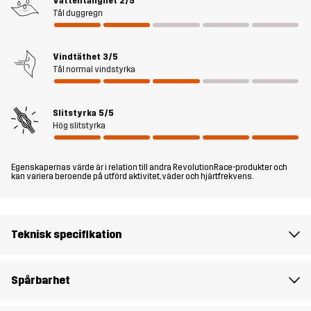
Vattentålighet
2/5
maximal rörelsefrihet och bekvämlighet. Oavsett om du arbetar i
Tål duggregn
trädgården, utforskar naturen eller fixar i garaget, är dessa byxor
redo för uppgiften.
Vindtäthet
3/5
Modellen
är 182 cm väger 85 kg och har storlek L.
Tål normal vindstyrka
Passform
REGULAR FIT
Slitstyrka
5/5
Hög slitstyrka
Material 1
65% Polyester, 35% Bomull
Egenskapernas värde är i relation till andra RevolutionRace-produkter och
kan variera beroende på utförd aktivitet, väder och hjärtfrekvens.
Material 2
88% Polyamid, 12% Elastan
Foder
90% Polyester, 10% Bomull
Teknisk specifikation
Mesh
100% Polyester
Spårbarhet
Vikt
600g i storlek M