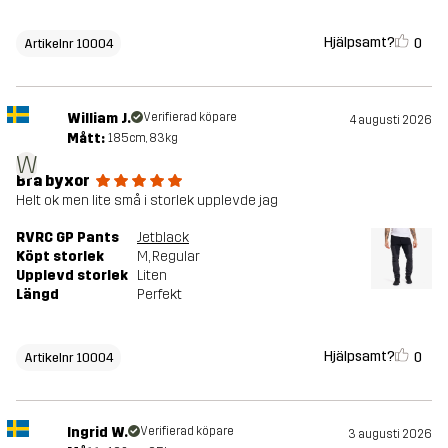
Hjälpsamt?
0
Artikelnr 10004
William J.
Verifierad köpare
4 augusti 2026
Mått:
185cm, 83kg
W
Bra byxor
Helt ok men lite små i storlek upplevde jag
RVRC GP Pants
Jetblack
Köpt storlek
M
, Regular
Upplevd storlek
Liten
Längd
Perfekt
Hjälpsamt?
0
Artikelnr 10004
Ingrid W.
Verifierad köpare
3 augusti 2026