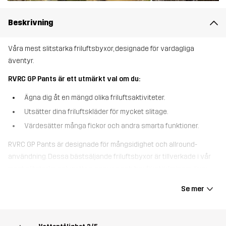
Beskrivning
Våra mest slitstarka friluftsbyxor, designade för vardagliga
äventyr.
RVRC GP Pants är ett utmärkt val om du:
Ägna dig åt en mängd olika friluftsaktiviteter.
Utsätter dina friluftskläder för mycket slitage.
Värdesätter många fickor och andra smarta funktioner.
RVRC GP Pants är designade för mångsidighet och allround-
användning. Dessa bästsäljande friluftsbyxor är tillverkade i vår
mest slitstarka polycotton-canvas och har förstärkningar över
anklar och knän för extra skydd mot slitage. Med sju praktiska
Se mer
fickor för säker förvaring, fickor för knäskydd och justerbara
benslut är de ett pålitligt val för alla dina äventyr. Strategiskt
placerad 4-vägsstretch över höfterna, insida lår och knäveck ger