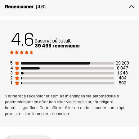
Recensioner
(4.6)
Skapad för
ALL-ROUND
ARBETE & TRÄDGÅRD
VANDRING
Artikelnummer
10004_962
4.6
Baserat på totalt
39 499 recensioner
5
29 208
4
8 047
3
1 248
2
404
1
592
Verifierade recensioner samlas in antingen via automatiska e-
postmeddelanden efter köp eller via Mina sidor, där tidigare
beställningar finns. Detta säkerställer att endast kunder som köpt
produkten kan lämna en recension