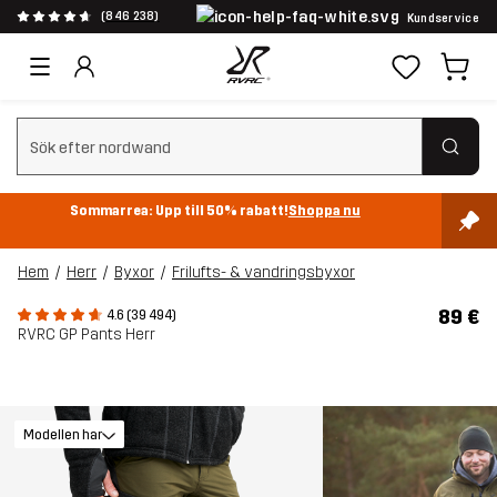
(846 238)
Kundservice
Rensa sök
Sommarrea: Upp till 50% rabatt!
Shoppa nu
Hem
Herr
Byxor
Frilufts- & vandringsbyxor
89 €
4.6 (39 494)
RVRC GP Pants Herr
Modellen har