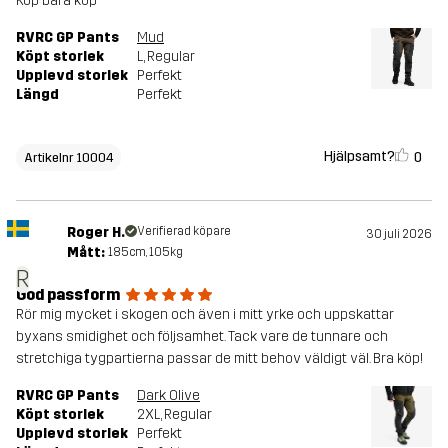
Köp bara köp
RVRC GP Pants
Mud
Köpt storlek
L
, Regular
Upplevd storlek
Perfekt
Längd
Perfekt
Hjälpsamt?
0
Artikelnr 10004
Roger H.
Verifierad köpare
30 juli 2026
Mått:
185cm, 105kg
R
God passform
Rör mig mycket i skogen och även i mitt yrke och uppskattar
byxans smidighet och följsamhet. Tack vare de tunnare och
stretchiga tygpartierna passar de mitt behov väldigt väl. Bra köp!
RVRC GP Pants
Dark Olive
Köpt storlek
2XL
, Regular
Upplevd storlek
Perfekt