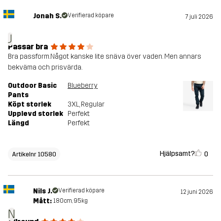
Jonah S.
Verifierad köpare
7 juli 2026
J
Passar bra
Bra passform.Något kanske lite snäva över vaden. Men annars
bekväma och prisvärda.
Outdoor Basic
Blueberry
Pants
Köpt storlek
3XL
, Regular
Upplevd storlek
Perfekt
Längd
Perfekt
Hjälpsamt?
0
Artikelnr 10580
Nils J.
Verifierad köpare
12 juni 2026
Mått:
180cm, 95kg
N