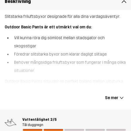
Beskrivning
Slitstarka friluftsbyxor designade för alla dina vardagsäventyr.
Outdoor Basic Pants är ett utmärkt val om du:
Vill kunna röra dig sömlöst mellan stadsgator och
skogsstigar
Föredrar slitstarka byxor som klarar dagligt slitage
Behöver mångsidiga friluftsbyxor som fungerar i många olika
situationer.
Outdoor Basic Pants erbjuder en perfekt balans mellan slitstyrka
och avslappnad design, vilket gör dem ultimata för vardagsbruk.
De är gjorda för ett liv utomhus, helt i vår mest slitstarka
Se mer
polycotton-canvas och har en elastisk linning för maximal
bekvämlighet. Kombinerat med en avslappnad passform, elastiska
benslut och förböjda knän så sitter byxorna grymt bra. Två
Vattentålighet
2/5
handfickor och en lårficka med dragkedja håller dina personliga
Tål duggregn
tillhörigheter på plats. Outdoor Basic Pants är en mångsidig och