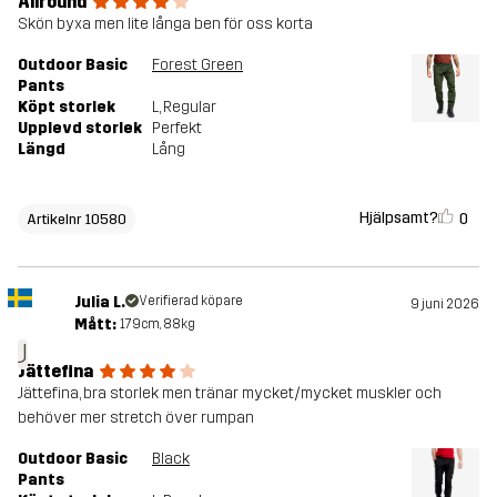
Allround
Skön byxa men lite långa ben för oss korta
Outdoor Basic
Forest Green
Pants
Köpt storlek
L
, Regular
Upplevd storlek
Perfekt
Längd
Lång
Hjälpsamt?
0
Artikelnr 10580
Julia L.
Verifierad köpare
9 juni 2026
Mått:
179cm, 88kg
J
Jättefina
Jättefina, bra storlek men tränar mycket/mycket muskler och
behöver mer stretch över rumpan
Outdoor Basic
Black
Pants