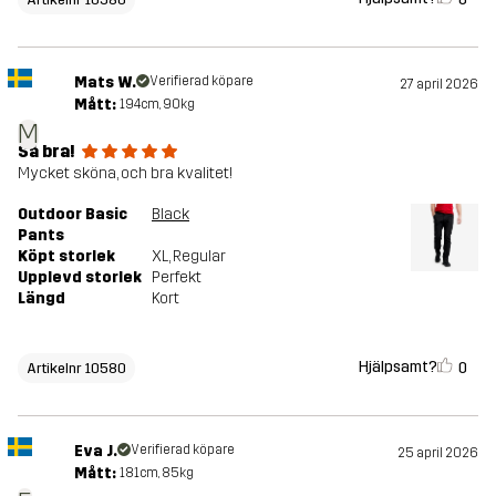
Mats W.
Verifierad köpare
27 april 2026
Mått:
194cm, 90kg
M
Så bra!
Mycket sköna, och bra kvalitet!
Outdoor Basic
Black
Pants
Köpt storlek
XL
, Regular
Upplevd storlek
Perfekt
Längd
Kort
Hjälpsamt?
0
Artikelnr 10580
Eva J.
Verifierad köpare
25 april 2026
Mått:
181cm, 85kg