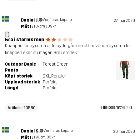
Daniel J.
Verifierad köpare
27 maj 2026
Mått:
187cm, 109kg
D
Bra i storlek men
Knappen för byxorna är felsydd, går inte att använda byxorna för
knappen skär in i magen. Bra i storlek.
Outdoor Basic
Forest Green
Pants
Köpt storlek
2XL
, Regular
Upplevd storlek
Perfekt
Längd
Perfekt
Hjälpsamt?
0
Artikelnr 10580
Daniel S.
Verifierad köpare
26 maj 2026
Mått:
190cm, 83kg