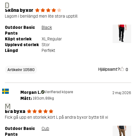
D
Sköna byxor
Lagom i benlängd men lite stora upptill.
Outdoor Basic
Black
Pants
Köpt storlek
XL
, Regular
Upplevd storlek
Stor
Längd
Perfekt
Hjälpsamt?
0
Artikelnr 10580
Morgan L.
Verifierad köpare
2 maj 2026
Mått:
183cm, 88kg
M
Bra byxa
Fick gå upp en storlek, kört L på andra byxor bytte till xi
Outdoor Basic
Cub
Pants