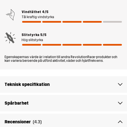
funktionell byxa som passar särskilt bra för friluftsenhusiaster
Vindtäthet
4/5
som inte kompromissar när det gäller slitstyrka.
Tål kraftig vindstyrka
Modellen
är 185 cm och har storlek L
Slitstyrka
5/5
Passform
Hög slitstyrka
RELAXED FIT
Material 1
65% Polyester, 35% Bomull
Egenskapernas värde är i relation till andra RevolutionRace-produkter och
kan variera beroende på utförd aktivitet, väder och hjärtfrekvens.
Foder
80% Polyester (Återvunnen), 20% Bomull
Teknisk specifikation
Mesh
95% Polyester (Återvunnen), 5%
Polyester
Spårbarhet
Vikt
400g i storlek M
Recensioner
(4.3)
Hållbarhet
Bluesign® approved
läs här