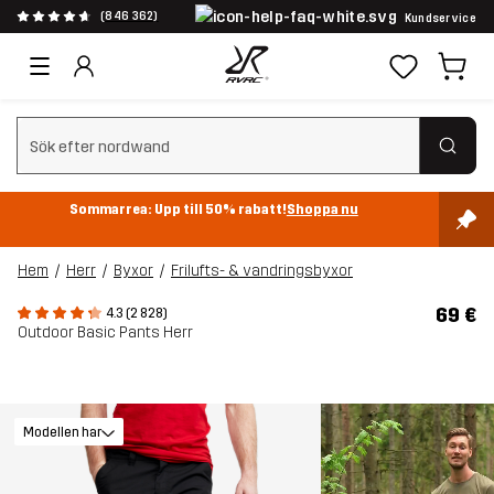
(846 362)
Kundservice
Rensa sök
Sommarrea: Upp till 50% rabatt!
Shoppa nu
Hem
Herr
Byxor
Frilufts- & vandringsbyxor
69 €
4.3 (2 828)
Outdoor Basic Pants Herr
Modellen har