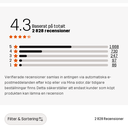
Skapad för
ALL-ROUND
VARDAG
4.3
Baserat på totalt
Artikelnummer
10580_2001
2 828 recensioner
5
1 668
4
730
3
247
2
97
1
86
Verifierade recensioner samlas in antingen via automatiska e-
postmeddelanden efter köp eller via Mina sidor, där tidigare
beställningar finns. Detta säkerställer att endast kunder som köpt
produkten kan lämna en recension
Filter & Sortering
2 828 Recensioner