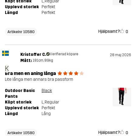
Köpt storlek
L
, Regular
Upplevd storlek
Perfekt
Längd
Perfekt
Hjälpsamt?
0
Artikelnr 10580
Kristoffer C.
Verifierad köpare
28 maj 2026
Mått:
181cm, 89kg
K
Bra men en aning långa
Lite långa men annars bra passform
Outdoor Basic
Black
Pants
Köpt storlek
L
, Regular
Upplevd storlek
Perfekt
Längd
Lång
Hjälpsamt?
0
Artikelnr 10580