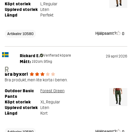
Köpt storlek
L
, Regular
Upplevd storlek
Liten
Längd
Perfekt
Hjälpsamt?
0
Artikelnr 10580
Rickard E.
Verifierad köpare
29 april 2026
Mått:
192cm, 95kg
R
Bra byxor!
Bra produkt, men lite korta i benen.
Outdoor Basic
Forest Green
Pants
Köpt storlek
XL
, Regular
Upplevd storlek
Liten
Längd
Kort
Hjälpsamt?
0
Artikelnr 10580