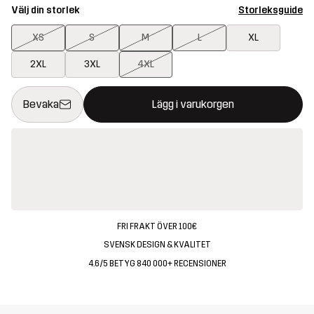
Välj din storlek
Storleksguide
XS
S
M
L
XL
2XL
3XL
4XL
Denna knapp kommer att öppna en modal som bekräftar en ny va
{{size}} inte tillgänglig
Bevaka
Lägg i varukorgen
FRI FRAKT ÖVER 100€
SVENSK DESIGN & KVALITET
4.6/5 BETYG 840 000+ RECENSIONER