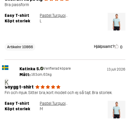
Bra passform
Easy T-shirt
Pastel Turquoise
Köpt storlek
L
Hjälpsamt?
0
Artikelnr 10866
Katinka S.
Verifierad köpare
13 juli 2026
Mått:
163cm, 63kg
K
Snygg t-shirt
Fin och mjuk. Sitter bra, kort modell och ej så tajt. Bra storlek.
Easy T-shirt
Pastel Turquoise
Köpt storlek
M