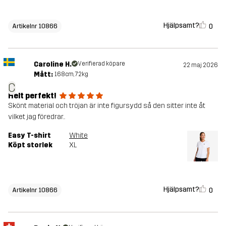
Hjälpsamt?
0
Artikelnr 10866
Caroline H.
Verifierad köpare
22 maj 2026
Mått:
168cm, 72kg
C
Helt perfekt!
Skönt material och tröjan är inte figursydd så den sitter inte åt
vilket jag föredrar..
Easy T-shirt
White
Köpt storlek
XL
Hjälpsamt?
0
Artikelnr 10866