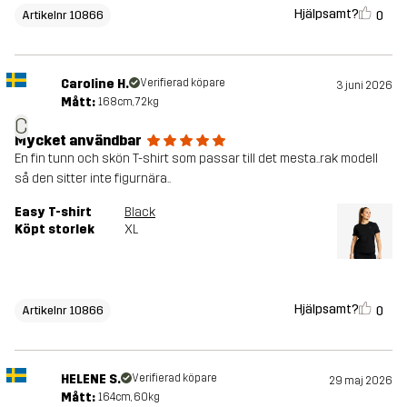
Hjälpsamt?
0
Artikelnr 10866
Caroline H.
Verifierad köpare
3 juni 2026
Mått:
168cm, 72kg
C
Mycket användbar
En fin tunn och skön T-shirt som passar till det mesta..rak modell
så den sitter inte figurnära..
Easy T-shirt
Black
Köpt storlek
XL
Hjälpsamt?
0
Artikelnr 10866
HELENE S.
Verifierad köpare
29 maj 2026
Mått:
164cm, 60kg