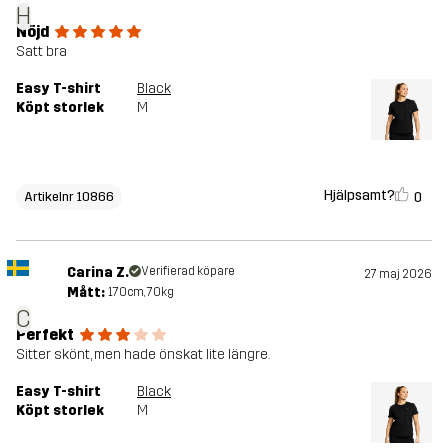
H
Nöjd
Satt bra
Easy T-shirt
Black
Köpt storlek
M
Hjälpsamt?
0
Artikelnr 10866
Carina Z.
Verifierad köpare
27 maj 2026
Mått:
170cm, 70kg
C
Perfekt
Sitter skönt, men hade önskat lite längre.
Easy T-shirt
Black
Köpt storlek
M