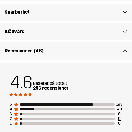
Material 1
50% Bomull, 50% Polyester (Återvunnen)
Spårbarhet
Rib
50% Bomull, 50% Polyester (Återvunnen)
Klädvård
Vikt
152g i storlek M
Recensioner
(4.6)
Hållbarhet
Återvunna detaljer
läs här
Skapad för
4.6
VARDAG
Baserat på totalt
256 recensioner
Artikelnummer
10866_2883
5
198
4
40
3
6
2
6
1
6