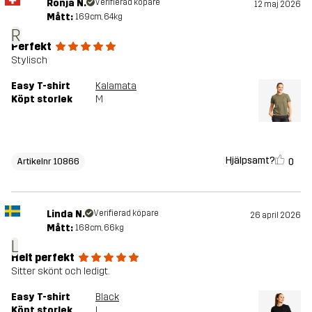
Ronja N.
Verifierad köpare
12 maj 2026
Mått:
169cm, 64kg
R
Perfekt
Stylisch
Easy T-shirt
Kalamata
Köpt storlek
M
Hjälpsamt?
0
Artikelnr 10866
Linda N.
Verifierad köpare
26 april 2026
Mått:
168cm, 66kg
L
Helt perfekt
Sitter skönt och ledigt.
Easy T-shirt
Black
Köpt storlek
L