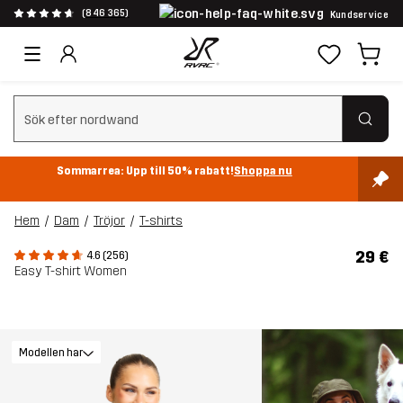
(846 365)
Kundservice
Rensa sök
Sommarrea: Upp till 50% rabatt!
Shoppa nu
Hem
Dam
Tröjor
T-shirts
29 €
4.6 (256)
Easy T-shirt Women
Modellen har