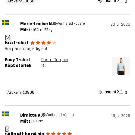
Hjälpsamt?
0
Artikelnr 10866
Marie-Louise N.
Verifierad köpare
20 juli 2026
Mått:
164cm, 57kg
M
Bra t-shirt
Bra passform, ledig stil
Easy T-shirt
Pastel Turquoise
Köpt storlek
S
Hjälpsamt?
0
Artikelnr 10866
Birgitta A.
Verifierad köpare
16 juli 2026
Mått:
170cm
B
Skön att ha på sig