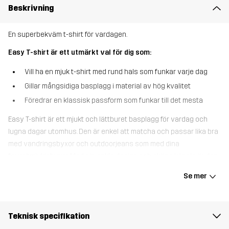
Beskrivning
En superbekväm t-shirt för vardagen.
Easy T-shirt är ett utmärkt val för dig som:
Vill ha en mjuk t-shirt med rund hals som funkar varje dag
Gillar mångsidiga basplagg i material av hög kvalitet
Föredrar en klassisk passform som funkar till det mesta
Easy T-shirt är ett mjukt och lättburet basplagg för vardag och
lugna dagar utomhus. Den är enkel att matcha och passar lika bra
med vandringsbyxor och outdoorjeans som med dina
favoritmjukisbyxor. Med sin enkla design och sköna känsla är den
alltid redo att användas – en perfekt vardagstischa.
Se mer
Modellen
är 175 cm väger 75 kg och har storlek M.
Teknisk specifikation
Passform
REGULAR FIT