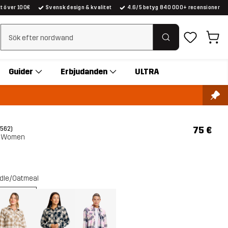
kt över 100€
Svensk design & kvalitet
4.6/5 betyg 840 000+ recensioner
Rensa sök
Guider
Erbjudanden
ULTRA
75 €
(562)
t Women
ndle/Oatmeal