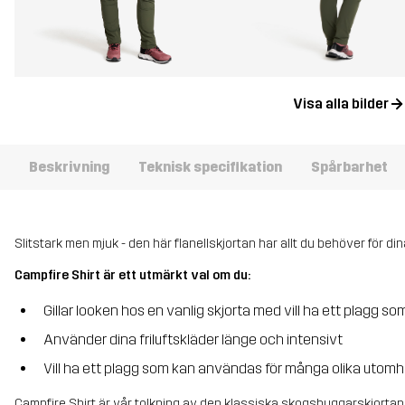
Visa alla bilder
Beskrivning
Teknisk specifikation
Spårbarhet
Slitstark men mjuk - den här flanellskjortan har allt du behöver för din
Campfire Shirt är ett utmärkt val om du:
Gillar looken hos en vanlig skjorta med vill ha ett plagg som
Använder dina friluftskläder länge och intensivt
Vill ha ett plagg som kan användas för många olika utomhu
Campfire Shirt är vår tolkning av den klassiska skogshuggarskjortan