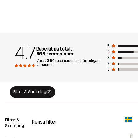
4.7
5
Baserat på totalt
4
563 recensioner
3
Varav
354
recensioner är från tidigare
2
versioner.
1
Filter & Sortering
(2)
Filter &
Rensa filter
Sortering
L