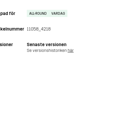
pad för
ALL-ROUND
VARDAG
ikelnummer
11058_4218
sioner
Senaste versionen
Se versionshistoriken
här