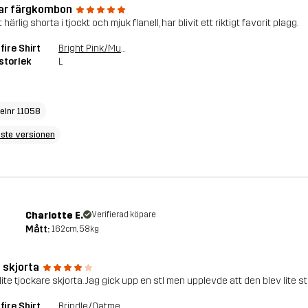
ar färgkombon
t härlig shorta i tjockt och mjuk flanell, har blivit ett riktigt favorit plagg.
ire Shirt
Bright Pink/Multi
storlek
L
kelnr 11058
ste versionen
Charlotte E.
Verifierad köpare
Mått:
162cm, 58kg
 skjorta
ite tjockare skjorta. Jag gick upp en stl men upplevde att den blev lite stor
ire Shirt
Brindle/Oatmeal