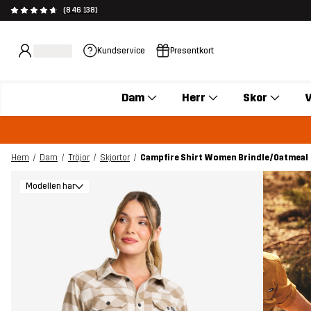
(846 138)
Kundservice
Presentkort
Dam
Herr
Skor
V
Hem
Dam
Tröjor
Skjortor
Campfire Shirt Women Brindle/Oatmeal
Modellen har