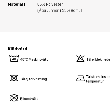
Material 1
65% Polyester
(Återvunnen), 35% Bomull
Klädvård
8
o
40°C Maskintvätt
Tål ej blekmede
d
n
Tål strykning m
Tål ej torktumling
temperatur
U
Ej kemtvätt