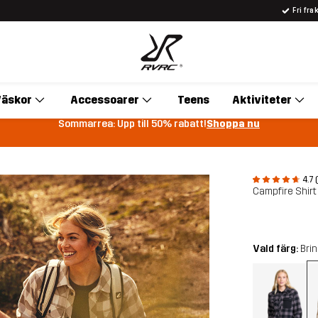
Fri fra
äskor
Accessoarer
Teens
Aktiviteter
Sommarrea: Upp till 50% rabatt!
Shoppa nu
4.7 
Campfire Shir
Vald färg:
Bri