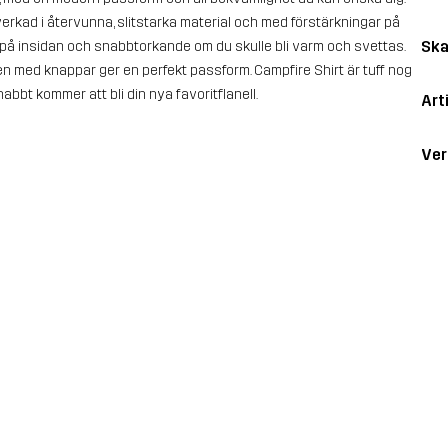
lverkad i återvunna, slitstarka material och med förstärkningar på
Ska
t på insidan och snabbtorkande om du skulle bli varm och svettas.
en med knappar ger en perfekt passform. Campfire Shirt är tuff nog
abbt kommer att bli din nya favoritflanell.
Art
Ver