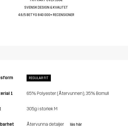
SVENSK DESIGN & KVALITET
4.6/5 BETYG 840 000+ RECENSIONER
ssform
REGULAR FIT
erial 1
65% Polyester (Återvunnen), 35% Bomull
t
305g i storlek M
lbarhet
Återvunna detaljer
läs här