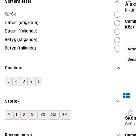
Sortera efter
Älsk
Riktig
Språk
Campf
Datum (stigande)
Köpt 
Datum (fallande)
Betyg (stigande)
Betyg (fallande)
Arti
Sena
Omdöme
5
4
3
2
1
Storlek
C
M
L
S
XL
XS
2XL
3XL
Skön
Skön l
Recensiontyp
Campf