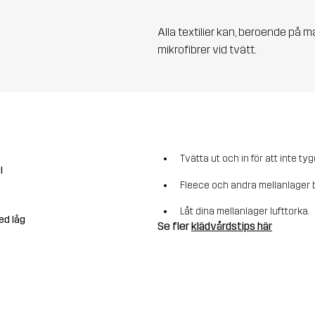
Alla textilier kan, beroende på m
mikrofibrer vid tvätt.
Tvätta ut och in för att inte tyg
l
Fleece och andra mellanlager b
Låt dina mellanlager lufttorka.
ed låg
Se fler
klädvårdstips här