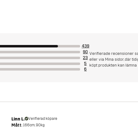
439
90
Verifierade recensioner s
23
eller via Mina sidor, där t
5
köpt produkten kan lämna
6
Linn L.
Verifierad köpare
Mått:
166cm, 90kg