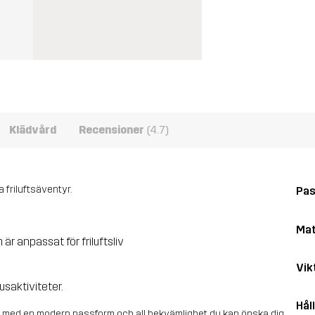
Klädvård
Recensioner
(4.7)
a friluftsäventyr.
Pa
Mat
 är anpassat för friluftsliv
Vik
saktiviteter.
Hål
, med en modern passform och all bekvämlighet du kan önska dig.