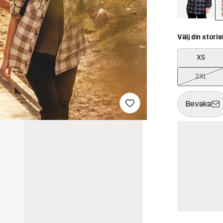
Välj din storle
XS
2XL
Denna knapp k
{{size}} inte t
Bevaka