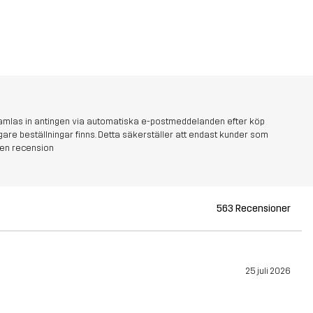
amlas in antingen via automatiska e-postmeddelanden efter köp
idigare beställningar finns. Detta säkerställer att endast kunder som
 en recension
563 Recensioner
25 juli 2026