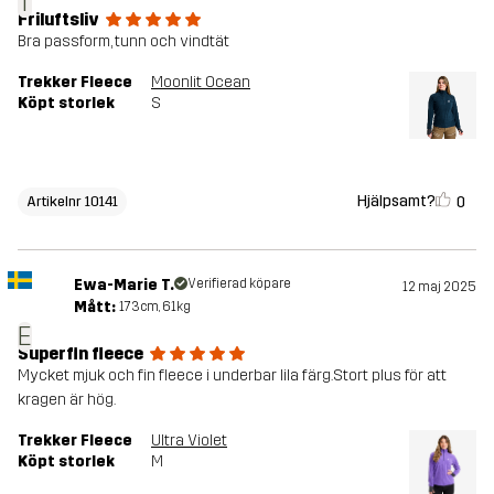
T
Friluftsliv
Bra passform, tunn och vindtät
Trekker Fleece
Moonlit Ocean
Köpt storlek
S
Hjälpsamt?
0
Artikelnr 10141
Ewa-Marie T.
Verifierad köpare
12 maj 2025
Mått:
173cm, 61kg
E
Superfin fleece
Mycket mjuk och fin fleece i underbar lila färg.Stort plus för att
kragen är hög.
Trekker Fleece
Ultra Violet
Köpt storlek
M