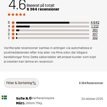
4.6
Baserat på totalt
6 364 recensioner
5
4 642
4
1 212
3
301
2
107
1
102
Verifierade recensioner samlas in antingen via automatiska e-
postmeddelanden efter köp eller via Mina sidor, där tidigare
beställningar finns. Detta säkerställer att endast kunder som köpt
produkten kan lämna en recension
Filter & Sortering
6 364 Recensioner
Sofie N.
Verifierad köpare
30 oktober 2025
Mått:
169cm, 75kg