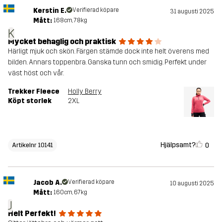
Kerstin E.
Verifierad köpare
31 augusti 2025
Mått:
168cm, 78kg
K
Mycket behaglig och praktisk
Härligt mjuk och skön. Färgen stämde dock inte helt överens med
bilden. Annars toppenbra. Ganska tunn och smidig. Perfekt under
väst höst och vår.
Trekker Fleece
Holly Berry
Köpt storlek
2XL
Hjälpsamt?
0
Artikelnr 10141
Jacob A.
Verifierad köpare
10 augusti 2025
Mått:
160cm, 67kg
J
Helt Perfekt!