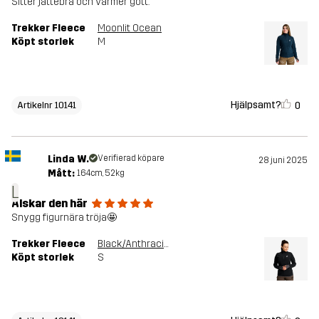
Sitter jättebra och värmer gott.
Trekker Fleece
Moonlit Ocean
Köpt storlek
M
Hjälpsamt?
0
Artikelnr 10141
Linda W.
Verifierad köpare
28 juni 2025
Mått:
164cm, 52kg
L
Älskar den här
Snygg figurnära tröja🤩
Trekker Fleece
Black/Anthracite
Köpt storlek
S