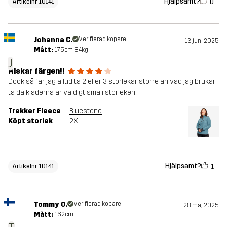
Hjälpsamt?
0
Artikelnr 10141
Johanna C.
Verifierad köpare
13 juni 2025
Mått:
175cm, 84kg
J
Älskar färgen!!
Dock så får jag alltid ta 2 eller 3 storlekar större än vad jag brukar
ta då kläderna är väldigt små i storleken!
Trekker Fleece
Bluestone
Köpt storlek
2XL
Hjälpsamt?
1
Artikelnr 10141
Tommy O.
Verifierad köpare
28 maj 2025
Mått:
162cm