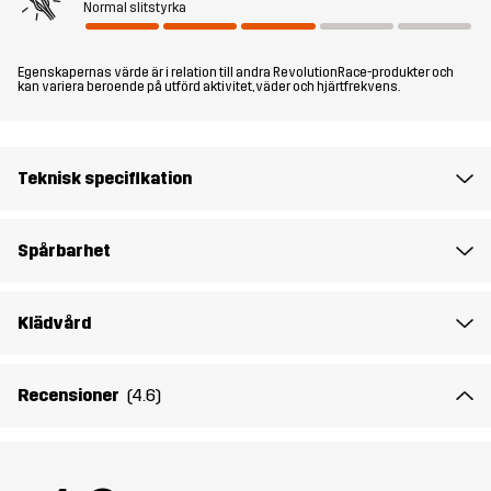
Normal slitstyrka
Modellen
är 175 cm väger 68 kg och har storlek M.
Egenskapernas värde är i relation till andra RevolutionRace-produkter och
Passform
SLIM FIT
kan variera beroende på utförd aktivitet, väder och hjärtfrekvens.
Material 2
95% Polyester, 5% Elastan
Teknisk specifikation
Material 1
100% Polyester (Återvunnen)
Spårbarhet
Vikt
266g i storlek M
Hållbarhet
Återvunna detaljer
läs här
Klädvård
Skapad för
WINTER-SPORTS
VANDRING
ALL-ROUND
Recensioner
(4.6)
Artikelnummer
10141_2206