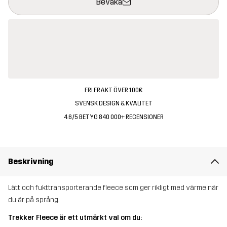
Bevaka
FRI FRAKT ÖVER 100€
SVENSK DESIGN & KVALITET
4.6/5 BETYG 840 000+ RECENSIONER
Beskrivning
Lätt och fukttransporterande fleece som ger rikligt med värme när
du är på språng.
Trekker Fleece är ett utmärkt val om du: