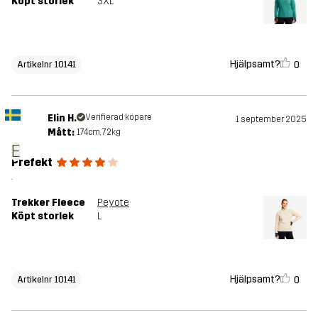
Köpt storlek
3XL
Hjälpsamt?
0
Artikelnr 10141
Elin H.
Verifierad köpare
1 september 2025
Mått:
174cm, 72kg
E
Prefekt
.
Trekker Fleece
Peyote
Köpt storlek
L
Hjälpsamt?
0
Artikelnr 10141