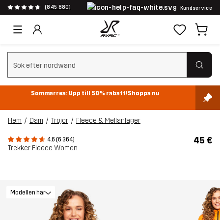
(845 880)
Kundservice
Rensa sök
Sommarrea: Upp till 50% rabatt!
Shoppa nu
Hem
Dam
Tröjor
Fleece & Mellanlager
45 €
4.6 (6 364)
Trekker Fleece Women
Modellen har