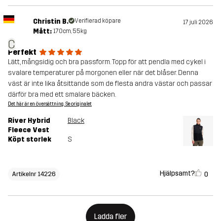
Christin B.
Verifierad köpare
17 juli 2026
Mått:
170cm, 55kg
C
Perfekt
Lätt, mångsidig och bra passform. Topp för att pendla med cykel i
svalare temperaturer på morgonen eller när det blåser. Denna
väst är inte lika åtsittande som de flesta andra västar och passar
därför bra med ett smalare bäcken.
Det här är en översättning. Se originalet
River Hybrid
Black
Fleece Vest
Köpt storlek
S
Hjälpsamt?
0
Artikelnr 14226
Ladda fler