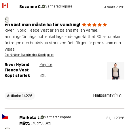
Suzanne C.
Verifierad köpare
31 mars 2026
S
En väst man måste ha för vandring!
River Hybrid Fleece Vest är en balans mellan värme,
andningsförmåga och enkel lager-på-lager-lätthet. 3XL-storleken
är trogen den beskrivna storleken. Och färgen är precis som den
visas.
Det här är en översättning. Se originalet
River Hybrid
Peyote
Fleece Vest
Köpt storlek
3XL
Hjälpsamt?
0
Artikelnr 14226
Markéta L.
Verifierad köpare
31 juli 2026
Mått:
170cm, 66kg