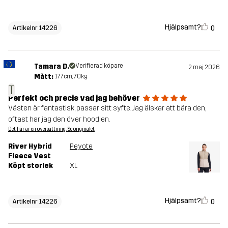
Hjälpsamt?
0
Artikelnr 14226
Tamara D.
Verifierad köpare
2 maj 2026
Mått:
177cm, 70kg
T
Perfekt och precis vad jag behöver
Västen är fantastisk, passar sitt syfte. Jag älskar att bära den,
oftast har jag den över hoodien.
Det här är en översättning. Se originalet
River Hybrid
Peyote
Fleece Vest
Köpt storlek
XL
Hjälpsamt?
0
Artikelnr 14226