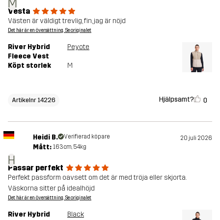
M
Vesta
Västen är väldigt trevlig, fin, jag är nöjd
Det här är en översättning. Se originalet
River Hybrid
Peyote
Fleece Vest
Köpt storlek
M
Hjälpsamt?
0
Artikelnr 14226
Heidi B.
Verifierad köpare
20 juli 2026
Mått:
163cm, 54kg
H
Passar perfekt
Perfekt passform oavsett om det är med tröja eller skjorta.
Väskorna sitter på idealhöjd
Det här är en översättning. Se originalet
River Hybrid
Black