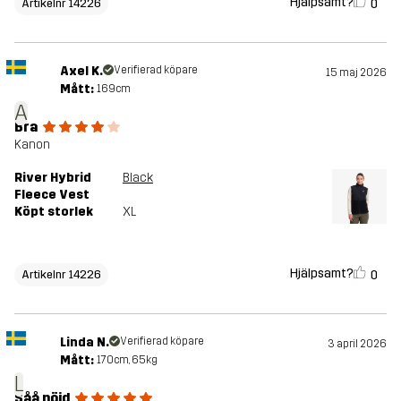
Hjälpsamt?
0
Artikelnr 14226
Axel K.
Verifierad köpare
15 maj 2026
Mått:
169cm
A
Bra
Kanon
River Hybrid
Black
Fleece Vest
Köpt storlek
XL
Hjälpsamt?
0
Artikelnr 14226
Linda N.
Verifierad köpare
3 april 2026
Mått:
170cm, 65kg
L
Såå nöjd