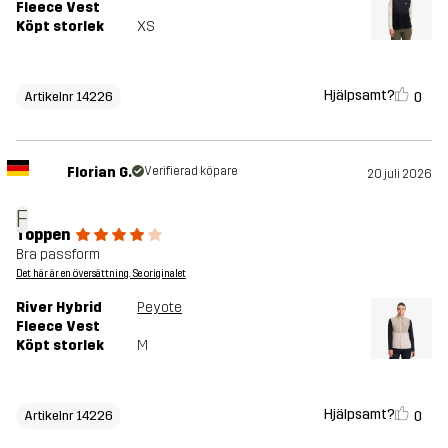
Fleece Vest
Köpt storlek
XS
Hjälpsamt?
0
Artikelnr 14226
Florian G.
Verifierad köpare
20 juli 2026
F
Toppen
Bra passform
Det här är en översättning. Se originalet
River Hybrid
Peyote
Fleece Vest
Köpt storlek
M
Hjälpsamt?
0
Artikelnr 14226