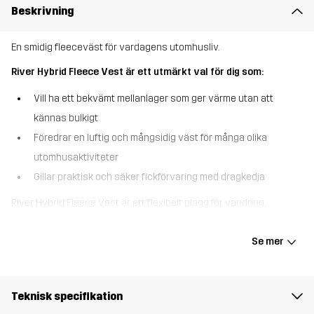
Beskrivning
En smidig fleeceväst för vardagens utomhusliv.
River Hybrid Fleece Vest är ett utmärkt val för dig som:
Vill ha ett bekvämt mellanlager som ger värme utan att
kännas bulkigt
Föredrar en luftig och mångsidig väst för många olika
utomhusaktiviteter
Gillar praktisk och säker fickförvaring med dragkedja
River Hybrid Fleece Vest är ett flexibelt plagg för vandring,
utomhusliv och äventyr i mildare väder. Den ventilerande fleecen
ger lagom värme och den ärmlösa designen ger full rörelsefrihet.
Se mer
Med tre fickor med dragkedja har du alltid det viktigaste nära till
hands. Lätt, funktionell och enkel att kombinera – bär västen som
ett mellanlager eller för sig själv när vädret tillåter. En pålitlig
Teknisk specifikation
favorit för alla dagar utomhus.