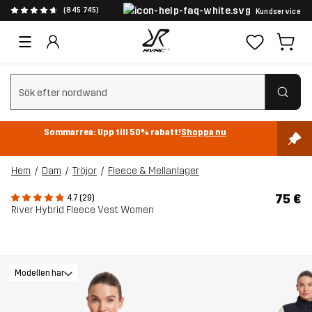
(845 745)
Kundservice
Rensa sök
Sommarrea: Upp till 50% rabatt!
Shoppa nu
Hem
Dam
Tröjor
Fleece & Mellanlager
75 €
4.7 (29)
River Hybrid Fleece Vest Women
Modellen har