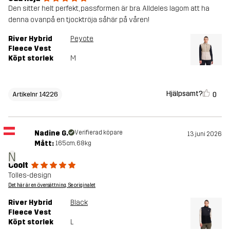
Den sitter helt perfekt, passformen är bra. Alldeles lagom att ha
denna ovanpå en tjocktröja såhär på våren!
River Hybrid
Peyote
Fleece Vest
Köpt storlek
M
Hjälpsamt?
0
Artikelnr 14226
Nadine G.
Verifierad köpare
13 juni 2026
Mått:
165cm, 68kg
N
Coolt
Tolles-design
Det här är en översättning. Se originalet
River Hybrid
Black
Fleece Vest
Köpt storlek
L