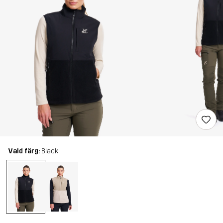
Vald färg:
Black