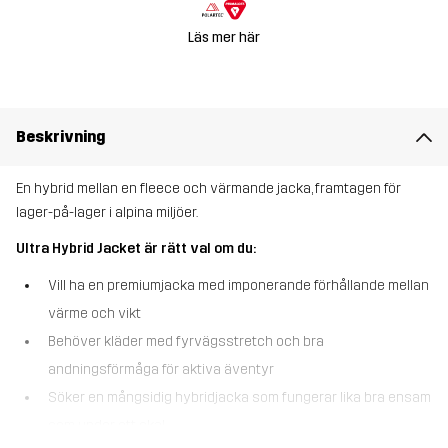
Läs mer här
Beskrivning
En hybrid mellan en fleece och värmande jacka, framtagen för
lager-på-lager i alpina miljöer.
Ultra Hybrid Jacket är rätt val om du:
Vill ha en premiumjacka med imponerande förhållande mellan
värme och vikt
Behöver kläder med fyrvägsstretch och bra
andningsförmåga för aktiva äventyr
Söker en mångsidig hybridjacka som fungerar lika bra ensam
som under ett skal