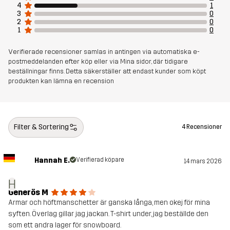
4
1
3
0
2
0
1
0
Verifierade recensioner samlas in antingen via automatiska e-
postmeddelanden efter köp eller via Mina sidor, där tidigare
beställningar finns. Detta säkerställer att endast kunder som köpt
produkten kan lämna en recension
Filter & Sortering
4 Recensioner
Hannah E.
Verifierad köpare
14 mars 2026
H
Generös M
Armar och höftmanschetter är ganska långa, men okej för mina
syften. Överlag gillar jag jackan. T-shirt under, jag beställde den
som ett andra lager för snowboard.