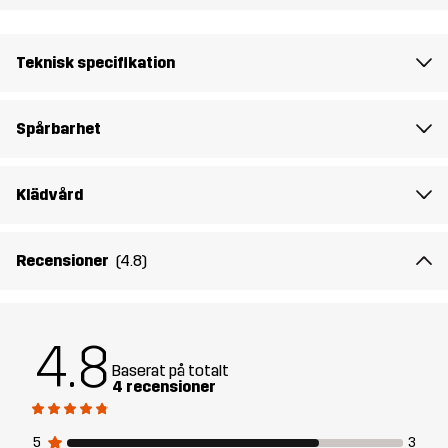
Material 1
100% Polyamid (Återvunnen)
Teknisk specifikation
Material 2
91% Polyester (Återvunnen), 9% Elastan
Spårbarhet
Fyllning 1
60% Polyester (Återvunnen), 40%
Polyester
Klädvård
Vikt
302g i storlek M
Recensioner
(4.8)
Skapad för
KLÄTTRING & BERGSBESTIGNING
ALL-ROUND
4.8
Artikelnummer
14316_2453
Baserat på totalt
4 recensioner
5
3