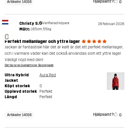
Hjälpsamt?
0
Artikelnr 14316
Christy S.
Verifierad köpare
28 februari 2026
Mått:
165cm, 55kg
C
Perfekt mellanlager och yttre lager
Jackan är fantastisk! När det är kallt är det ett perfekt mellanlager,
och i varmare väder kan det också användas som ett yttre lager.
Väldigt nöjd med den!
Det här är en översättning. Se originalet
Ultra Hybrid
Aura Red
Jacket
Köpt storlek
S
Upplevd storlek
Perfekt
Längd
Perfekt
Hjälpsamt?
0
Artikelnr 14316