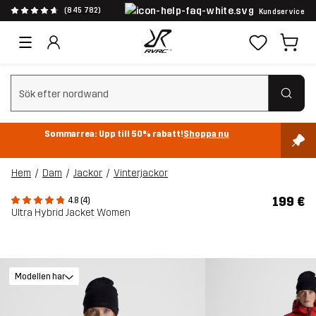
(845 782)
Kundservice
Rensa sök
Sommarrea: Upp till 50% rabatt!
Shoppa nu
Hem
Dam
Jackor
Vinterjackor
199 €
4.8 (4)
Ultra Hybrid Jacket Women
Modellen har