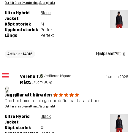
Det här är en översättning. Se originalet
Ultra Hybrid
Black
Jacket
Köpt storlek
M
Upplevd storlek
Perfekt
Längd
Perfekt
Hjälpsamt?
0
Artikelnr 14316
Verena T.
Verifierad köpare
14 mars 2026
Mått:
175cm, 80kg
V
Jag gillar att bära den
Den hör hemma i min garderob. Det har bara sitt pris
Det här är en översättning. Se originalet
Ultra Hybrid
Black
Jacket
Köpt storlek
XL