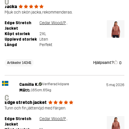
U
Jacka
Mjuk och skön jacka, rekommenderas.
Edge Stretch
Cedar Wood/Pink Mahogany
Jacket
Köpt storlek
2XL
Upplevd storlek
Liten
Längd
Perfekt
Hjälpsamt?
0
Artikelnr 14341
Camilla K.
Verifierad köpare
5 maj 2026
Mått:
165cm, 65kg
C
Edge stretch jacket
Tunn och fin, jättenöjd med färgen.
Edge Stretch
Cedar Wood/Pink Mahogany
Jacket