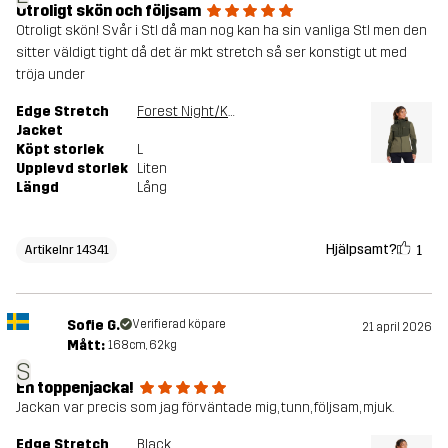
Otroligt skön och följsam
Otroligt skön! Svår i Stl då man nog kan ha sin vanliga Stl men den
sitter väldigt tight då det är mkt stretch så ser konstigt ut med
tröja under
Edge Stretch
Forest Night/Kalamata
Jacket
Köpt storlek
L
Upplevd storlek
Liten
Längd
Lång
Hjälpsamt?
1
Artikelnr 14341
Sofie G.
Verifierad köpare
21 april 2026
Mått:
168cm, 62kg
S
En toppenjacka!
Jackan var precis som jag förväntade mig, tunn, följsam, mjuk.
Edge Stretch
Black