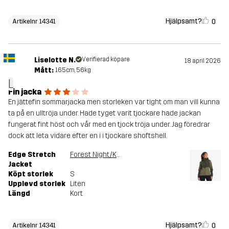
Hjälpsamt?
0
Artikelnr 14341
Liselotte N.
Verifierad köpare
18 april 2026
Mått:
165cm, 56kg
L
Fin jacka
En jättefin sommarjacka men storleken var tight om man vill kunna
ta på en ulltröja under. Hade tyget varit tjockare hade jackan
fungerat fint höst och vår med en tjock tröja under. Jag föredrar
dock att leta vidare efter en i i tjockare shoftshell.
Edge Stretch
Forest Night/Kalamata
Jacket
Köpt storlek
S
Upplevd storlek
Liten
Längd
Kort
Hjälpsamt?
0
Artikelnr 14341