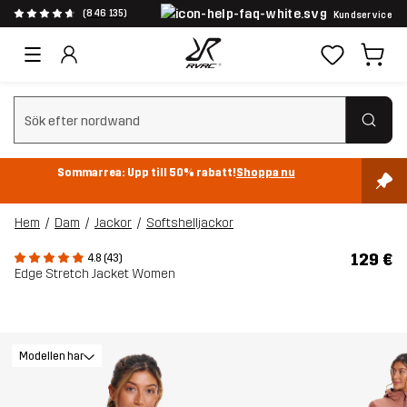
(846 135)
Kundservice
Rensa sök
Sommarrea: Upp till 50% rabatt!
Shoppa nu
Hem
Dam
Jackor
Softshelljackor
129 €
4.8 (43)
Edge Stretch Jacket Women
Modellen har