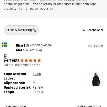
beställningar finns. Detta säkerställer att endast kunder som köpt
produkten kan lämna en recension
Filter & Sortering
43 Recensioner
Elsa E.
Verifierad köpare
28 juli 2026
Mått:
172cm, 65kg
E
Perfekt!
Så bra! Rekommenderar
Edge Stretch
Black
Jacket
Köpt storlek
M
Upplevd storlek
Perfekt
Längd
Perfekt
Hjälpsamt?
Artikelnr 14341