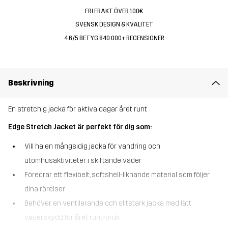
FRI FRAKT ÖVER 100€
SVENSK DESIGN & KVALITET
4.6/5 BETYG 840 000+ RECENSIONER
Beskrivning
En stretchig jacka för aktiva dagar året runt
Edge Stretch Jacket är perfekt för dig som:
Vill ha en mångsidig jacka för vandring och
utomhusaktiviteter i skiftande väder
Föredrar ett flexibelt, softshell-liknande material som följer
dina rörelser
Behöver en ventilerande och slitstark jacka med lätt
väderskydd för året runt-bruk