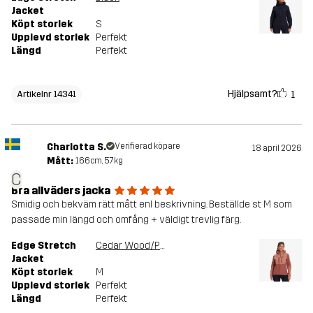
Jacket
Köpt storlek
S
Upplevd storlek
Perfekt
Längd
Perfekt
Hjälpsamt?
1
Artikelnr 14341
Charlotta S.
Verifierad köpare
18 april 2026
Mått:
166cm, 57kg
C
Bra allväders jacka
Smidig och bekväm rätt mått enl beskrivning. Beställde st M som
passade min längd och omfång + väldigt trevlig färg.
Edge Stretch
Cedar Wood/Pink Mahogany
Jacket
Köpt storlek
M
Upplevd storlek
Perfekt
Längd
Perfekt