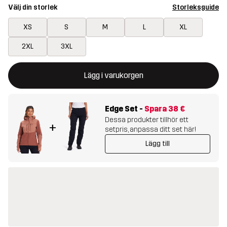
Välj din storlek
Storleksguide
XS
S
M
L
XL
2XL
3XL
Denna knapp kommer att öppna en modal som bekräftar en ny va
{{size}} inte tillgänglig
Lägg i varukorgen
Edge Set
-
Spara
38 €
Dessa produkter tillhör ett
+
setpris, anpassa ditt set här!
Lägg till