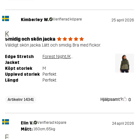
Kimberley W.
Verifierad köpare
25 april 2026
K
Smidig och skön jacka
Väldigt skön jacka. Lätt och smidig. Bra med fickor.
Edge Stretch
Forest Night/Kalamata
Jacket
Köpt storlek
M
Upplevd storlek
Perfekt
Längd
Perfekt
Hjälpsamt?
0
Artikelnr 14341
Elin V.
Verifierad köpare
24 april 2026
Mått:
160cm, 65kg
E