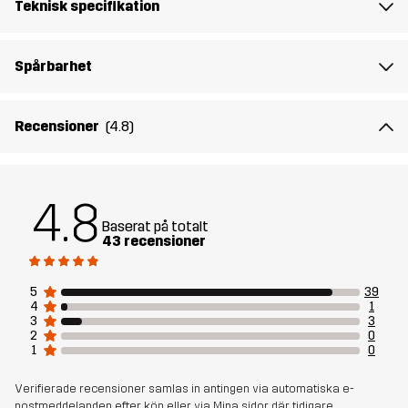
Teknisk specifikation
Foder
95% Polyester (Återvunnen), 5%
Polyester
Spårbarhet
Skapad för
VANDRING
KLÄTTRING & BERGSBESTIGNING
Recensioner
(4.8)
Artikelnummer
14341_4524
4.8
Baserat på totalt
43 recensioner
5
39
4
1
3
3
2
0
1
0
Verifierade recensioner samlas in antingen via automatiska e-
postmeddelanden efter köp eller via Mina sidor, där tidigare