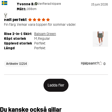
Yvonne B.
Verifierad köpare
15 juni 2026
Mått:
168cm
Y
Helt perfekt
Fin färg. Verkar vara toppen för sommar väder.
Rise 2-in-1 Skirt
Balsam Green
Köpt storlek
M
, Regular
Upplevd storlek
Perfekt
Längd
Perfekt
Hjälpsamt?
0
Artikelnr 11214
Ladda fler
Du kanske också gillar