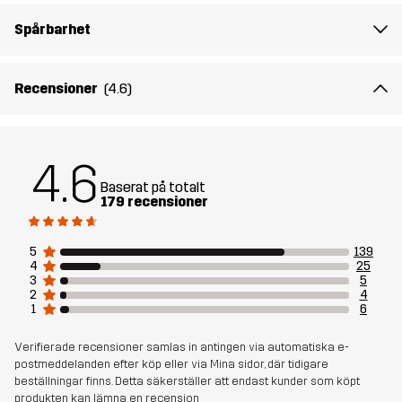
Passform
Spårbarhet
REGULAR FIT
Material 1
93% Polyester (Återvunnen), 7% Elastan
Recensioner
(4.6)
Material 2
84% Polyester (Återvunnen), 16% Elastan
4.6
Mesh
90% Polyester (Återvunnen), 5%
Baserat på totalt
Polyester, 5% Elastan
179 recensioner
Hållbarhet
Återvunna detaljer
läs här
5
139
4
25
3
5
2
4
Skapad för
VANDRING
LÖPNING OCH TRÄNING
1
6
Artikelnummer
11214_2001
Verifierade recensioner samlas in antingen via automatiska e-
postmeddelanden efter köp eller via Mina sidor, där tidigare
beställningar finns. Detta säkerställer att endast kunder som köpt
produkten kan lämna en recension