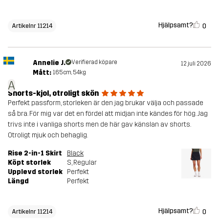
Hjälpsamt?
0
Artikelnr 11214
Annelie J.
Verifierad köpare
12 juli 2026
Mått:
165cm, 54kg
A
Shorts-kjol, otroligt skön
Perfekt passform, storleken är den jag brukar välja och passade
så bra. För mig var det en fördel att midjan inte kändes för hög. Jag
trivs inte i vanliga shorts men de här gav känslan av shorts.
Otroligt mjuk och behaglig.
Rise 2-in-1 Skirt
Black
Köpt storlek
S
, Regular
Upplevd storlek
Perfekt
Längd
Perfekt
Hjälpsamt?
0
Artikelnr 11214