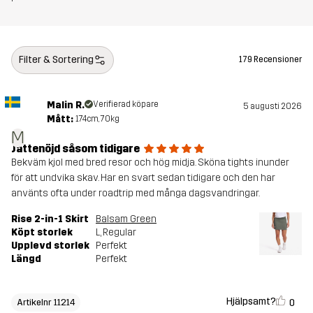
Filter & Sortering
179 Recensioner
Malin R.
Verifierad köpare
5 augusti 2026
Mått:
174cm, 70kg
M
Jättenöjd såsom tidigare
Bekväm kjol med bred resor och hög midja. Sköna tights inunder
för att undvika skav. Har en svart sedan tidigare och den har
använts ofta under roadtrip med många dagsvandringar.
Rise 2-in-1 Skirt
Balsam Green
Köpt storlek
L
, Regular
Upplevd storlek
Perfekt
Längd
Perfekt
Hjälpsamt?
0
Artikelnr 11214