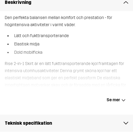
Beskrivning
Den perfekta balansen mellan komfort och prestation - för
högintensiva aktiviteter i varmt väder.
Lätt och fukttransporterande
Elastisk midja
Dold mobilficka
Rise 2-in-1 Skirt är en lätt fukttransporterande kjol framtagen för
intensiva utomhusaktiviteter. Denna grymt sköna kjol har ett
elastiskt midjeband som ger en perfekt passform. De elastiska
innertightsen motverkar skav och är försedda med en lårficka för
din mobiltelefon, och ytterkjolen har en midjeficka. Rise 2-in-1 Skirt
är ultimat för intensiva utomhusaktiviteter under varmare årstider,
Se mer
och erbjuder en perfekt kombination av bekväma, välsittande
utomhusshorts med en kjols utseende.
Teknisk specifikation
Modellen
är 174 cm och har storlek S, Regular