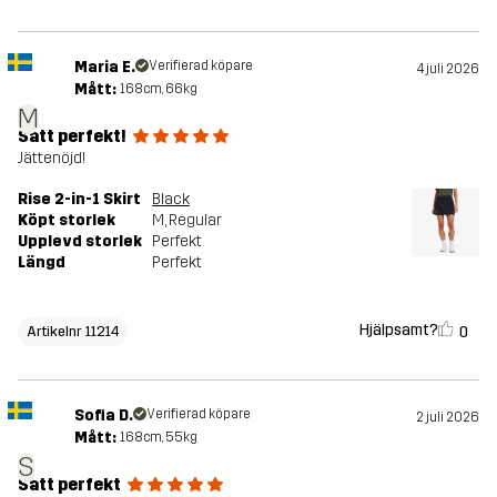
Maria E.
Verifierad köpare
4 juli 2026
Mått:
168cm, 66kg
M
Satt perfekt!
Jättenöjd!
Rise 2-in-1 Skirt
Black
Köpt storlek
M
, Regular
Upplevd storlek
Perfekt
Längd
Perfekt
Hjälpsamt?
0
Artikelnr 11214
Sofia D.
Verifierad köpare
2 juli 2026
Mått:
168cm, 55kg
S
Satt perfekt