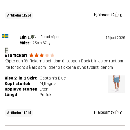
Hjälpsamt?
0
Artikelnr 11214
Elin L.
Verifierad köpare
16 juni 2026
Mått:
175cm, 67kg
E
Bra fickor!
Köpte den för fickorna och dom är toppen. Dock blir kjolen runt om
lite för tight så allt som ligger o fickorna syns tydligt igenom
Rise 2-in-1 Skirt
Captain's Blue
Köpt storlek
M
, Regular
Upplevd storlek
Liten
Längd
Perfekt
Hjälpsamt?
0
Artikelnr 11214