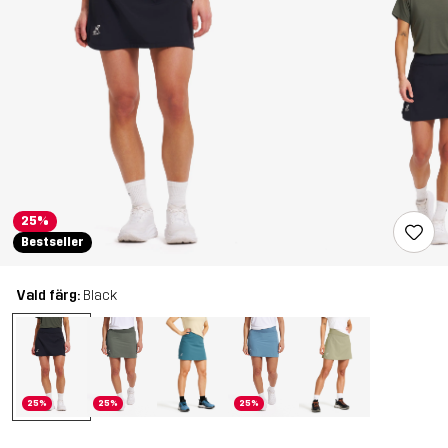
25%
Bestseller
Vald färg:
Black
25%
25%
25%