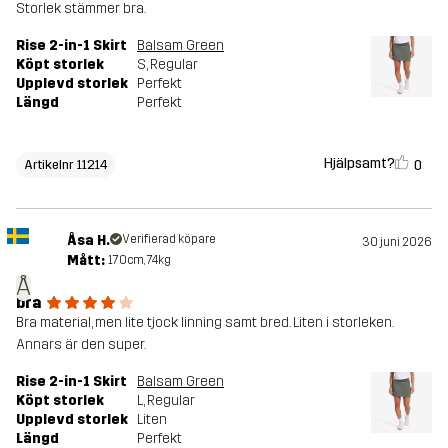
Storlek stämmer bra.
Rise 2-in-1 Skirt
Balsam Green
Köpt storlek
S
, Regular
Upplevd storlek
Perfekt
Längd
Perfekt
Hjälpsamt?
0
Artikelnr 11214
Åsa H.
Verifierad köpare
30 juni 2026
Mått:
170cm, 74kg
Å
bra
Bra material, men lite tjock linning samt bred. Liten i storleken.
Annars är den super.
Rise 2-in-1 Skirt
Balsam Green
Köpt storlek
L
, Regular
Upplevd storlek
Liten
Längd
Perfekt