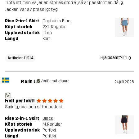
Trots att man väljer en storlek större , så är passformen dålig.
Jackan var av prassligt tyg.
Rise 2-in-1 Skirt
Captain's Blue
Köpt storlek
2XL
, Regular
Upplevd storlek
Liten
Längd
Kort
Hjälpsamt?
0
Artikelnr 11214
Malin J.
Verifierad köpare
24 juli 2026
M
Helt perfekt!
Smidig, sval och sitter perfekt.
Rise 2-in-1 Skirt
Black
Köpt storlek
M
, Regular
Upplevd storlek
Perfekt
Längd
Perfekt