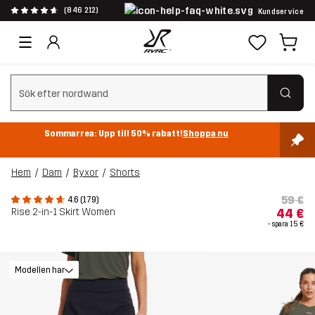
(846 212)
Kundservice
Rensa sök
Sommarrea: Upp till 50% rabatt!
Shoppa nu
Hem
Dam
Byxor
Shorts
59 €
4.6 (179)
Rise 2-in-1 Skirt Women
44 €
- spara
15 €
Modellen har