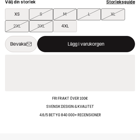
Välj din storlek
Storleksguide
XS
S
M
L
XL
2XL
3XL
4XL
Denna knapp kommer att öppna en modal som bekräftar en ny va
{{size}} inte tillgänglig
Bevaka
Lägg i varukorgen
FRI FRAKT ÖVER 100€
SVENSK DESIGN & KVALITET
4.6/5 BETYG 840 000+ RECENSIONER