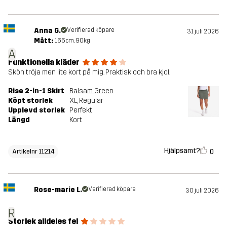
Anna G.
Verifierad köpare
31 juli 2026
Mått:
165cm, 90kg
A
Funktionella kläder
Skön tröja men lite kort på mig. Praktisk och bra kjol.
Rise 2-in-1 Skirt
Balsam Green
Köpt storlek
XL
, Regular
Upplevd storlek
Perfekt
Längd
Kort
Hjälpsamt?
0
Artikelnr 11214
Rose-marie L.
Verifierad köpare
30 juli 2026
R
Storlek alldeles fel