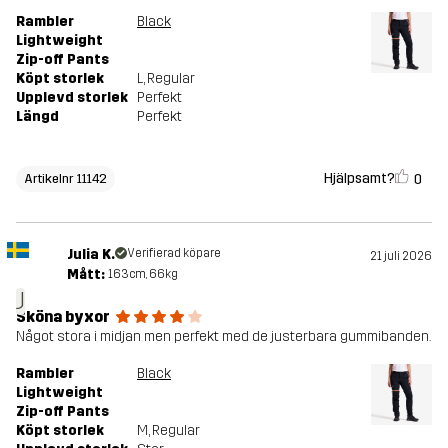
Rambler
Black
Lightweight
Zip-off Pants
Köpt storlek
L
, Regular
Upplevd storlek
Perfekt
Längd
Perfekt
Hjälpsamt?
0
Artikelnr 11142
Julia K.
Verifierad köpare
21 juli 2026
Mått:
163cm, 66kg
J
Sköna byxor
Något stora i midjan men perfekt med de justerbara gummibanden.
Rambler
Black
Lightweight
Zip-off Pants
Köpt storlek
M
, Regular