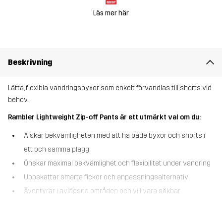
Läs mer här
Beskrivning
Lätta, flexibla vandringsbyxor som enkelt förvandlas till shorts vid
behov.
Rambler Lightweight Zip-off Pants är ett utmärkt val om du:
Älskar bekvämligheten med att ha både byxor och shorts i
ett och samma plagg
Önskar maximal bekvämlighet och flexibilitet under vandring
Uppskattar smarta fickor och anpassningsalternativ
Äventyrar i avlägsna områden och vill vara sökbar
Rambler Lightweight Zip-off Pants är vandringsbyxorna som
enkelt kan göras om till shorts när du behöver det. Avtagbara ben