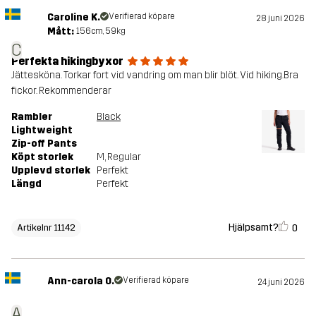
Caroline K.
Verifierad köpare
28 juni 2026
Mått:
156cm, 59kg
C
Perfekta hikingbyxor
Jättesköna. Torkar fort vid vandring om man blir blöt. Vid hiking.Bra
fickor. Rekommenderar
Rambler
Black
Lightweight
Zip-off Pants
Köpt storlek
M
, Regular
Upplevd storlek
Perfekt
Längd
Perfekt
Hjälpsamt?
0
Artikelnr 11142
Ann-carola O.
Verifierad köpare
24 juni 2026
A