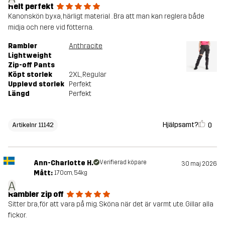
Helt perfekt
Kanonskön byxa, härligt material . Bra att man kan reglera både
midja och nere vid fötterna.
Rambler
Anthracite
Lightweight
Zip-off Pants
Köpt storlek
2XL
, Regular
Upplevd storlek
Perfekt
Längd
Perfekt
Hjälpsamt?
0
Artikelnr 11142
Ann-Charlotte H.
Verifierad köpare
30 maj 2026
Mått:
170cm, 54kg
A
Rambler zip off
Sitter bra, för att vara på mig. Sköna när det är varmt ute. Gillar alla
fickor.