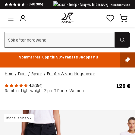
(846 365)
Kundservice
Rensa sök
Sommarrea: Upp till 50% rabatt!
Shoppa nu
Hem
Dam
Byxor
Frilufts & vandringsbyxor
129 €
4.6 (154)
Rambler Lightweight Zip-off Pants Women
Modellen har