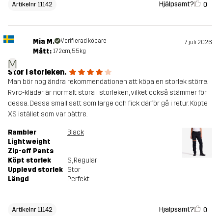
Hjälpsamt?
0
Artikelnr 11142
Mia M.
Verifierad köpare
7 juli 2026
Mått:
172cm, 55kg
M
Stor i storleken.
Man bör nog ändra rekommendationen att köpa en storlek större.
Rvrc-kläder är normalt stora i storleken, vilket också stämmer för
dessa. Dessa small satt som large och fick därför gå i retur. Köpte
XS istället som var bättre.
Rambler
Black
Lightweight
Zip-off Pants
Köpt storlek
S
, Regular
Upplevd storlek
Stor
Längd
Perfekt
Hjälpsamt?
0
Artikelnr 11142