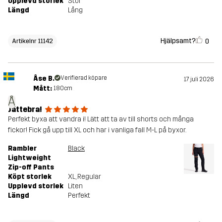
Upplevd storlek
Stor
Längd
Lång
Hjälpsamt?
0
Artikelnr 11142
Åse B.
Verifierad köpare
17 juli 2026
Mått:
180cm
Å
Jättebra!
Perfekt byxa att vandra i! Lätt att ta av till shorts och många
fickor! Fick gå upp till XL och har i vanliga fall M-L på byxor.
Rambler
Black
Lightweight
Zip-off Pants
Köpt storlek
XL
, Regular
Upplevd storlek
Liten
Längd
Perfekt