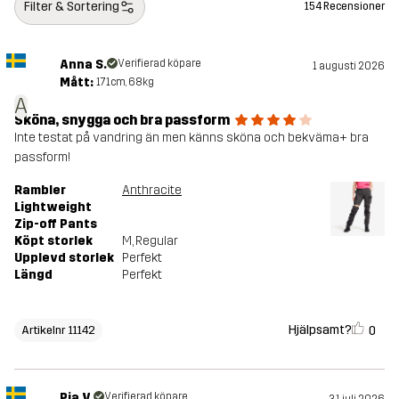
Filter & Sortering
154 Recensioner
Skapad för
VANDRING
ALL-ROUND
Anna S.
Verifierad köpare
1 augusti 2026
Artikelnummer
11142_2001
Mått:
171cm, 68kg
A
Sköna, snygga och bra passform
Inte testat på vandring än men känns sköna och bekväma+ bra
passform!
Rambler
Anthracite
Lightweight
Zip-off Pants
Köpt storlek
M
, Regular
Upplevd storlek
Perfekt
Längd
Perfekt
Hjälpsamt?
0
Artikelnr 11142
Pia V.
Verifierad köpare
31 juli 2026