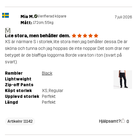
Mia M.
Verifierad köpare
7 juli 2026
Mått:
172cm, 55kg
M
Lite stora, men behåller dem.
XS är närmare S i storlek, lite stora men jag behåller dessa. De är
sköna och tunna och jag hoppas de inte noppar. Det som drar ner
betyget är de blaffiga loggorna. Borde vara ton i ton (svart på
svart).
Rambler
Black
Lightweight
Zip-off Pants
Köpt storlek
XS
, Regular
Upplevd storlek
Perfekt
Längd
Perfekt
Hjälpsamt?
0
Artikelnr 11142