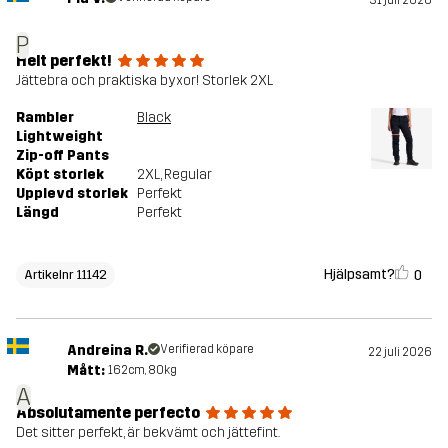
P
Helt perfekt!
Jättebra och praktiska byxor! Storlek 2XL
Rambler
Black
Lightweight
Zip-off Pants
Köpt storlek
2XL
, Regular
Upplevd storlek
Perfekt
Längd
Perfekt
Hjälpsamt?
0
Artikelnr 11142
Andreina R.
Verifierad köpare
22 juli 2026
Mått:
162cm, 80kg
A
Absolutamente perfecto
Det sitter perfekt, är bekvämt och jättefint.