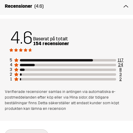
Material 1
65% Polyester (Återvunnen), 35% Bomull
Recensioner
(4.6)
Material 2
89% Polyamid (Återvunnen), 11% Elastan
4.6
Foder
95% Polyester (Återvunnen), 5%
Baserat på totalt
Polyester
154 recensioner
Mesh
95% Polyester (Återvunnen), 5%
5
117
4
24
Polyester
3
8
2
3
1
2
Material 3
88% Polyamid (Återvunnen), 12% Elastan
Verifierade recensioner samlas in antingen via automatiska e-
postmeddelanden efter köp eller via Mina sidor, där tidigare
Vikt
458g i storlek M
beställningar finns. Detta säkerställer att endast kunder som köpt
produkten kan lämna en recension
Hållbarhet
Återvunna detaljer
läs här
Bluesign® approved
läs här