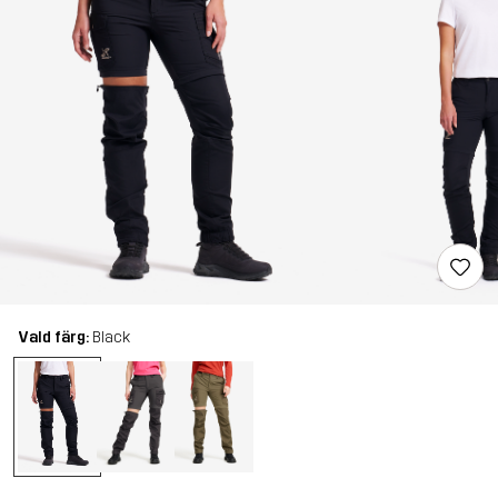
Vald färg:
Black