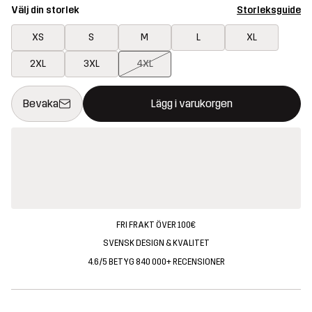
Välj din storlek
Storleksguide
XS
S
M
L
XL
2XL
3XL
4XL
Denna knapp kommer att öppna en modal som bekräftar en ny va
{{size}} inte tillgänglig
Bevaka
Lägg i varukorgen
FRI FRAKT ÖVER 100€
SVENSK DESIGN & KVALITET
4.6/5 BETYG 840 000+ RECENSIONER