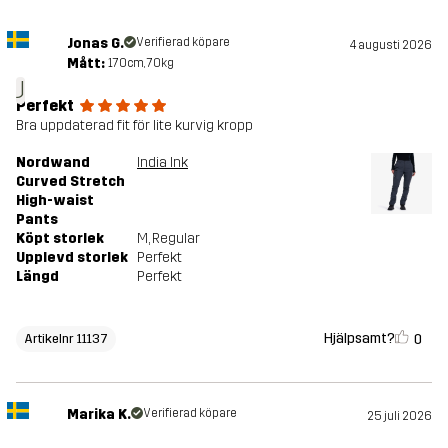
Jonas G.
Verifierad köpare
4 augusti 2026
Mått:
170cm, 70kg
J
Perfekt
Bra uppdaterad fit för lite kurvig kropp
Nordwand
India Ink
Curved Stretch
High-waist
Pants
Köpt storlek
M
, Regular
Upplevd storlek
Perfekt
Längd
Perfekt
Hjälpsamt?
0
Artikelnr 11137
Marika K.
Verifierad köpare
25 juli 2026