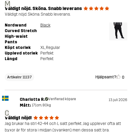
M
Väldigt nöjd. Sköna. Snabb leverans
Väldigt nöjd. Sköna. Snabb leverans.
Nordwand
Black
Curved Stretch
High-waist
Pants
Köpt storlek
XL
, Regular
Upplevd storlek
Perfekt
Längd
Perfekt
Hjälpsamt?
0
Artikelnr 11137
Charlotta R.
Verifierad köpare
13 juli 2026
Mått:
171cm, 80kg
C
Väldigt nöjd!
Jag brukar ha strl 42-44 och L satt perfekt. Jag upplever ofta att
byxor är för stora i midjan (svanken) men dessa satt bra.