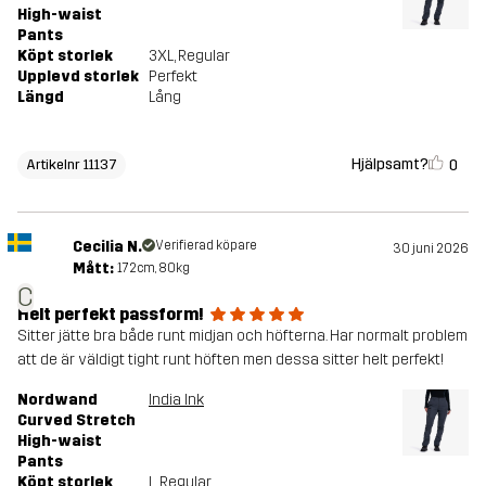
High-waist
Pants
Köpt storlek
3XL
, Regular
Upplevd storlek
Perfekt
Längd
Lång
Hjälpsamt?
0
Artikelnr 11137
Cecilia N.
Verifierad köpare
30 juni 2026
Mått:
172cm, 80kg
C
Helt perfekt passform!
Sitter jätte bra både runt midjan och höfterna. Har normalt problem
att de är väldigt tight runt höften men dessa sitter helt perfekt!
Nordwand
India Ink
Curved Stretch
High-waist
Pants
Köpt storlek
L
, Regular