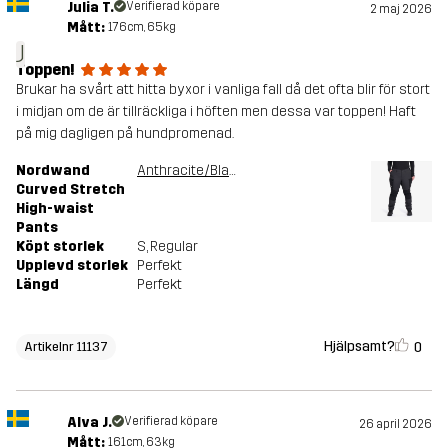
Julia T.
Verifierad köpare
2 maj 2026
Mått:
176cm, 65kg
J
Toppen!
Brukar ha svårt att hitta byxor i vanliga fall då det ofta blir för stort
i midjan om de är tillräckliga i höften men dessa var toppen! Haft
på mig dagligen på hundpromenad.
Nordwand
Anthracite/Black
Curved Stretch
High-waist
Pants
Köpt storlek
S
, Regular
Upplevd storlek
Perfekt
Längd
Perfekt
Hjälpsamt?
0
Artikelnr 11137
Alva J.
Verifierad köpare
26 april 2026
Mått:
161cm, 63kg