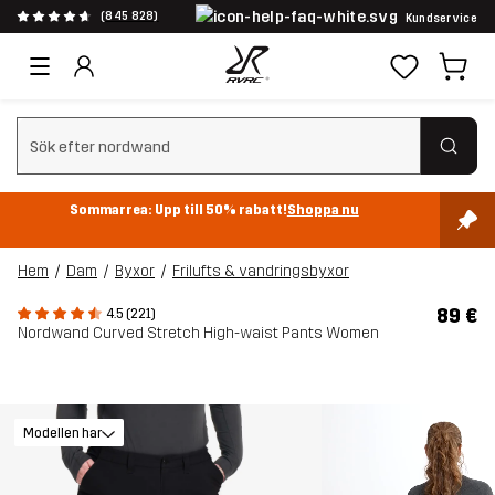
(845 828)
Kundservice
Rensa sök
Sommarrea: Upp till 50% rabatt!
Shoppa nu
Hem
Dam
Byxor
Frilufts & vandringsbyxor
89 €
4.5 (221)
Nordwand Curved Stretch High-waist Pants Women
Modellen har