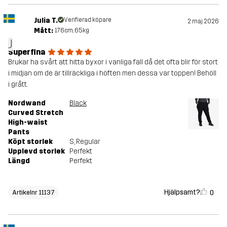
Julia T.
Verifierad köpare
2 maj 2026
Mått:
176cm, 65kg
J
Superfina
Brukar ha svårt att hitta byxor i vanliga fall då det ofta blir för stort
i midjan om de är tillräckliga i höften men dessa var toppen! Behöll
i grått.
Nordwand
Black
Curved Stretch
High-waist
Pants
Köpt storlek
S
, Regular
Upplevd storlek
Perfekt
Längd
Perfekt
Hjälpsamt?
0
Artikelnr 11137