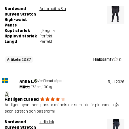
Nordwand
Anthracite/Black
Curved Stretch
High-waist
Pants
Köpt storlek
L
, Regular
Upplevd storlek
Perfekt
Längd
Perfekt
Hjälpsamt?
0
Artikelnr 11137
Anna L.
Verifierad köpare
5 juli 2026
Mått:
173cm, 100kg
A
Äntligen curved
Äntligen byxor som passar människor som inte är pinnsmala 👍
skön stretch och passform!
Nordwand
India Ink
Curved Stretch