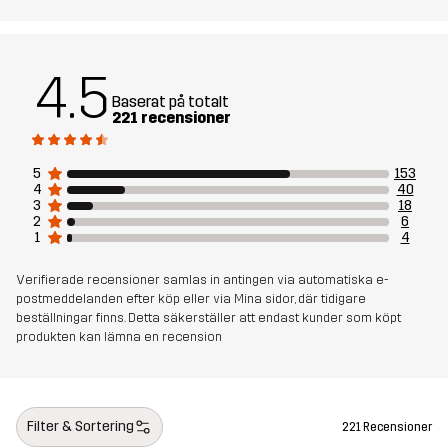
Material 1
65% Polyester, 35% Bomull
Material 2
94% Polyamid, 6% Elastan
4.5
Baserat på totalt
221 recensioner
Foder
80% Polyester (Återvunnen), 20% Bomull
5
153
Mesh
95% Polyester (Återvunnen), 5%
4
40
Polyester
3
18
2
6
1
4
Hållbarhet
Bluesign® approved
läs här
Verifierade recensioner samlas in antingen via automatiska e-
postmeddelanden efter köp eller via Mina sidor, där tidigare
Skapad för
VANDRING
ALL-ROUND
beställningar finns. Detta säkerställer att endast kunder som köpt
produkten kan lämna en recension
Artikelnummer
11137_2001
Filter & Sortering
221 Recensioner