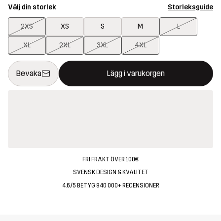
Välj din storlek
Storleksguide
2XS
XS
S
M
L
XL
2XL
3XL
4XL
Denna knapp kommer att öppna en modal som bekräftar en ny va
{{size}} inte tillgänglig
Bevaka
Lägg i varukorgen
FRI FRAKT ÖVER 100€
SVENSK DESIGN & KVALITET
4.6/5 BETYG 840 000+ RECENSIONER