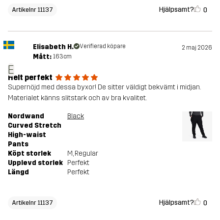
Hjälpsamt?
0
Artikelnr 11137
Elisabeth H.
Verifierad köpare
2 maj 2026
Mått:
163cm
E
Helt perfekt
Supernöjd med dessa byxor! De sitter väldigt bekvämt i midjan.
Materialet känns slitstark och av bra kvalitet.
Nordwand
Black
Curved Stretch
High-waist
Pants
Köpt storlek
M
, Regular
Upplevd storlek
Perfekt
Längd
Perfekt
Hjälpsamt?
0
Artikelnr 11137