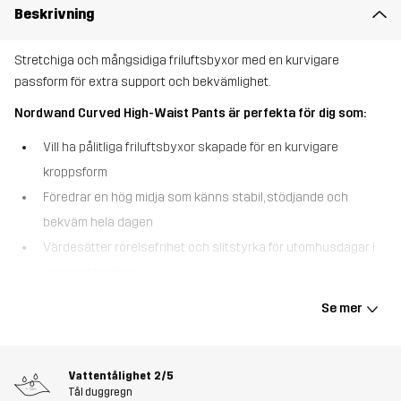
Beskrivning
Stretchiga och mångsidiga friluftsbyxor med en kurvigare
passform för extra support och bekvämlighet.
Nordwand Curved High-Waist Pants är perfekta för dig som:
Vill ha pålitliga friluftsbyxor skapade för en kurvigare
kroppsform
Föredrar en hög midja som känns stabil, stödjande och
bekväm hela dagen
Värdesätter rörelsefrihet och slitstyrka för utomhusdagar i
varierad terräng
Nordwand Curved High-Waist Pants utgår från samma
Se mer
genomtänkta design som Nordwand Pants, men är formade för att
följa höfter och lår för en mer kroppsnära och bekväm passform
som sitter där den ska. Stretchpaneler över knän, säte och höfter
Vattentålighet
2/5
gör att byxorna följer dina rörelser under vandring och aktiva
Tål duggregn