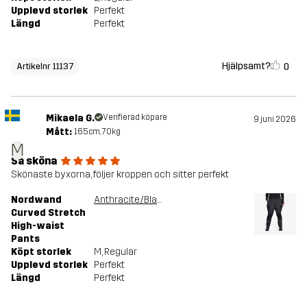
Upplevd storlek
Perfekt
Längd
Perfekt
Hjälpsamt?
0
Artikelnr 11137
Mikaela G.
Verifierad köpare
9 juni 2026
Mått:
165cm, 70kg
M
Så sköna
Skönaste byxorna, följer kroppen och sitter perfekt
Nordwand
Anthracite/Black
Curved Stretch
High-waist
Pants
Köpt storlek
M
, Regular
Upplevd storlek
Perfekt
Längd
Perfekt