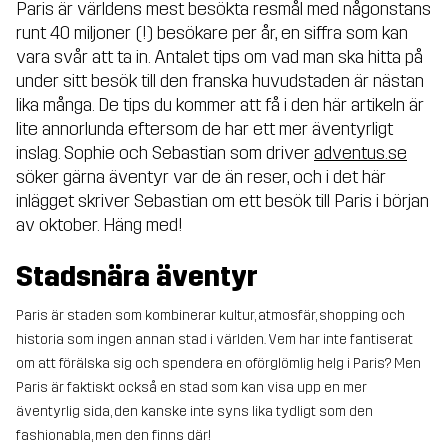
Paris är världens mest besökta resmål med någonstans
runt 40 miljoner (!) besökare per år, en siffra som kan
vara svår att ta in. Antalet tips om vad man ska hitta på
under sitt besök till den franska huvudstaden är nästan
lika många. De tips du kommer att få i den här artikeln är
lite annorlunda eftersom de har ett mer äventyrligt
inslag. Sophie och Sebastian som driver
adventus.se
söker gärna äventyr var de än reser, och i det här
inlägget skriver Sebastian om ett besök till Paris i början
av oktober. Häng med!
Stadsnära äventyr
Paris är staden som kombinerar kultur, atmosfär, shopping och
historia som ingen annan stad i världen. Vem har inte fantiserat
om att förälska sig och spendera en oförglömlig helg i Paris? Men
Paris är faktiskt också en stad som kan visa upp en mer
äventyrlig sida, den kanske inte syns lika tydligt som den
fashionabla, men den finns där!