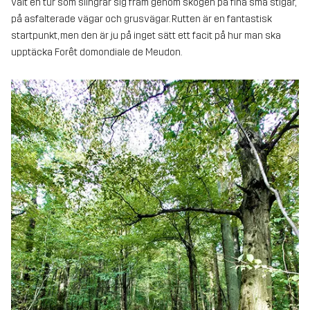
valt en tur som slingrar sig fram genom skogen på fina små stigar,
på asfalterade vägar och grusvägar. Rutten är en fantastisk
startpunkt, men den är ju på inget sätt ett facit på hur man ska
upptäcka Forêt domondiale de Meudon.