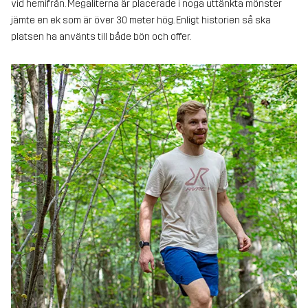
vid hemifrån. Megaliterna är placerade i noga uttänkta mönster
jämte en ek som är över 30 meter hög. Enligt historien så ska
platsen ha använts till både bön och offer.