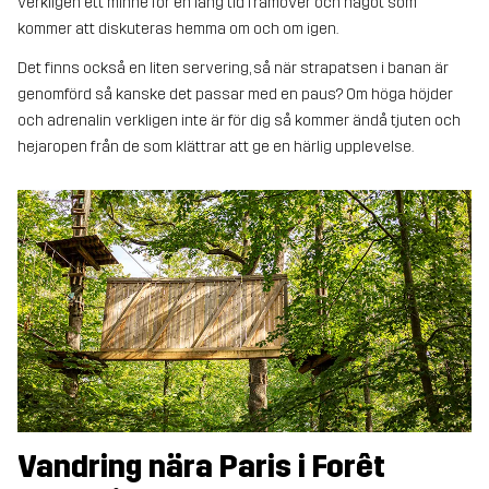
verkligen ett minne för en lång tid framöver och något som
kommer att diskuteras hemma om och om igen.
Det finns också en liten servering, så när strapatsen i banan är
genomförd så kanske det passar med en paus? Om höga höjder
och adrenalin verkligen inte är för dig så kommer ändå tjuten och
hejaropen från de som klättrar att ge en härlig upplevelse.
Vandring nära Paris i Forêt