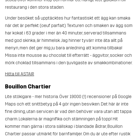
restaurang i den stora staden.
Under besöket så upptäcktes hur fantastiskt ett ägg kan smaka
när det är perfekt (oeuf parfait). Texturen och smaken av ägg som
har kokat i 63 grader i mer än 40 minuter, serverad tillsammans
med god skinka, är himmelsk. Jag hinner tyvärr inte äta allt på
menyn, men det ger mig ju bara anledning att komma tillbaka!
Missa inte mousse au chocolat till efterrätt - äggvitor, socker och
mörk choklad tillsammans i den ljuvligaste av smakkombinationer.
Hitta till ASTAIR
Bouillon Chartier
Lite stökigare - mer historia. Över 19000 (!) recensioner på Google
Maps och ett snittbetyg på 4 gör ingen besviken. Det här är inte
fine dining, utan servicen är vad den behöver vara utan att tappa
charm. Lokalerna är magnifika och stämningen på topp! Hit
kommer man gärna i stora sällskap i blandade åldrar, Bouillon
Chartier passar utmärkt för barnfamiljer. Om du är ute efter rustik