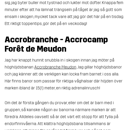
sig, jag byter buller mot tystnad och lukter mot dofter. Knappa fem
minuter efter att ha lämnat trängseln på tåget är jag så gott som
ensam i skogen, mycket tack vare att jag gör det här på en tisdag.
Ett riktigt toppentips, gör det på en veckodag!
Accrobranche - Accrocamp
Forêt de Meudon
Jag har knappt hunnit snubbla in i skogen innan jag möter på
höghöjdsbanan
Accrobranche Meudon
. Jag gillar höghöjdsbanor
och jag känner att de verkligen kan locka fram barnet i oss alla.
Här finns banor som passar för riktiga våghalsar där höjden över
marken ibland är 15(!) meter, en riktig adrenalinrusch!
Om det är första gången du provar, eller om det är barn med i
gruppen, så kanske någon av banorna närmare marken är att
föredra. Alldeles oavsett så är det värt ett stopp för att fylla på
endorfinnivåerna. Att klättra höghöjdsbana tillsammans är