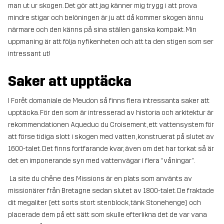
man ut ur skogen. Det gör att jag känner mig trygg i att prova
mindre stigar och belöningen är ju att då kommer skogen ännu
närmare och den känns på sina ställen ganska kompakt. Min
uppmaning är att följa nyfikenheten och att ta den stigen som ser
intressant ut!
Saker att upptäcka
I Forêt domaniale de Meudon så finns flera intressanta saker att
upptäcka. För den som är intresserad av historia och arkitektur är
rekommendationen Aqueduc du Croisement, ett vattensystem för
att förse tidiga slott i skogen med vatten, konstruerat på slutet av
1600-talet. Det finns fortfarande kvar, även om det har torkat så är
det en imponerande syn med vattenvägar i flera “våningar”.
La site du chêne des Missions är en plats som använts av
missionärer från Bretagne sedan slutet av 1800-talet. De fraktade
dit megaliter (ett sorts stort stenblock, tänk Stonehenge) och
placerade dem på ett sätt som skulle efterlikna det de var vana