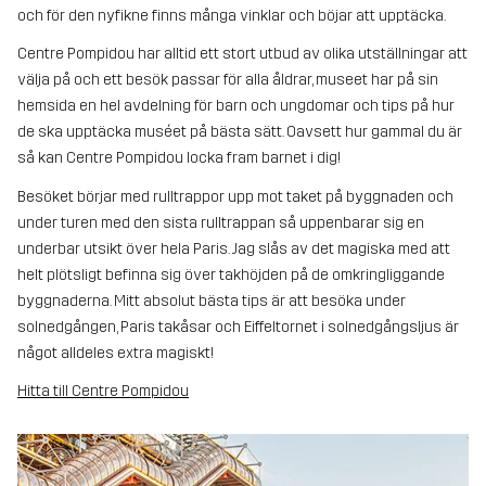
och för den nyfikne finns många vinklar och böjar att upptäcka.
Centre Pompidou har alltid ett stort utbud av olika utställningar att
välja på och ett besök passar för alla åldrar, museet har på sin
hemsida en hel avdelning för barn och ungdomar och tips på hur
de ska upptäcka muséet på bästa sätt. Oavsett hur gammal du är
så kan Centre Pompidou locka fram barnet i dig!
Besöket börjar med rulltrappor upp mot taket på byggnaden och
under turen med den sista rulltrappan så uppenbarar sig en
underbar utsikt över hela Paris. Jag slås av det magiska med att
helt plötsligt befinna sig över takhöjden på de omkringliggande
byggnaderna. Mitt absolut bästa tips är att besöka under
solnedgången, Paris takåsar och Eiffeltornet i solnedgångsljus är
något alldeles extra magiskt!
Hitta till Centre Pompidou