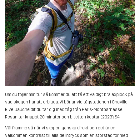
Om du följer min tur så kommer du att få ett väldigt bra axplock på
vad skogen har att erbjuda. Vi börjar vid tågstationen i Chaville
Rive Gauche dit du tar dig med tåg från Paris-Montparnasse.
Resan tar knappt 20 minuter och biljetten kostar (2023) €4.
Väl framme så når vi skogen ganska direkt och det är en
välkommen kontrast till alla de intryck som en storstad för med