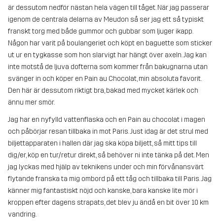
är dessutom nedför nästan hela vägen till tåget. När jag passerar
igenom de centrala delarna av Meudon så ser jag ett så typiskt
franskt torg med både gummor och gubbar som ljuger ikapp.
Någon har varit på boulangeriet och köpt en baguette som sticker
ut ur en tygkasse som hon slarvigt har hängt över axeln. Jag kan
inte motstå de ljuva dofterna som kommer från bakugnarna utan
svänger in och köper en Pain au Chocolat, min absoluta favorit.
Den här är dessutom riktigt bra, bakad med mycket kärlek och
ännu mer smör.
Jag har en nyfylld vattenflaska och en Pain au chocolat i magen
och påbörjar resan tillbaka in mot Paris. Just idag är det strul med
biljettapparaten i hallen där jag ska köpa biljett, så mitt tips till
dig/er, köp en tur/retur direkt, så behöver ni inte tänka på det. Men
jag lyckas med hjälp av teknikens under och min förvånansvärt
flytande franska ta mig ombord på ett tåg och tillbaka till Paris. Jag
känner mig fantastiskt nöjd och kanske, bara kanske lite mör i
kroppen efter dagens strapats, det blev ju ändå en bit över 10 km
vandring.