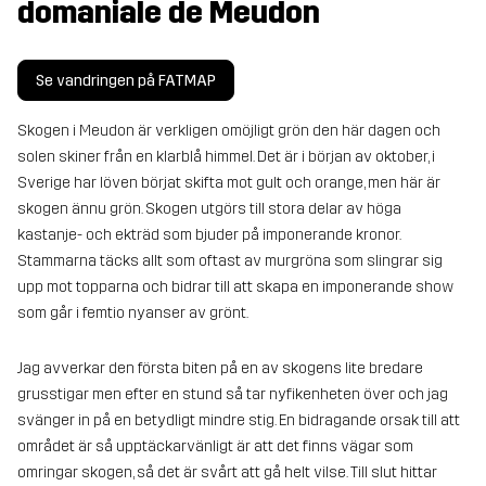
domaniale de Meudon
Se vandringen på FATMAP
Skogen i Meudon är verkligen omöjligt grön den här dagen och
solen skiner från en klarblå himmel. Det är i början av oktober, i
Sverige har löven börjat skifta mot gult och orange, men här är
skogen ännu grön. Skogen utgörs till stora delar av höga
kastanje- och ekträd som bjuder på imponerande kronor.
Stammarna täcks allt som oftast av murgröna som slingrar sig
upp mot topparna och bidrar till att skapa en imponerande show
som går i femtio nyanser av grönt.
Jag avverkar den första biten på en av skogens lite bredare
grusstigar men efter en stund så tar nyfikenheten över och jag
svänger in på en betydligt mindre stig. En bidragande orsak till att
området är så upptäckarvänligt är att det finns vägar som
omringar skogen, så det är svårt att gå helt vilse. Till slut hittar