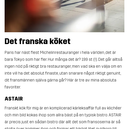
Det franska köket
Paris har näst flest Michelinrestauranger i hela världen, det är
bara Tokyo som har fler. Hur många det är? 199 st (!). Det går alltså
ingen nöd på riktigt bra restauranger, men vad ska en välja om en
inte vill ha det absolut finaste, utan snarare något riktigt genuint,
dit fransmännen själva gärna går? Här är tre av mina absoluta
favoriter.
ASTAIR
Franskt kök för mig är en komplicerad kärleksaffär full av klichéer
och min bild kokas ihop som allra bäst på en typisk bistro. ASTAIR
är precis just en sådan bistro där allt det som fransoserna är så
stolta över kommer ihop och formar ett härligt litet guldkorn till