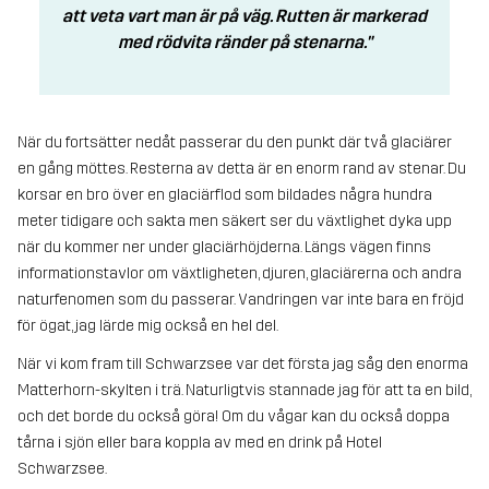
att veta vart man är på väg. Rutten är markerad
med rödvita ränder på stenarna."
När du fortsätter nedåt passerar du den punkt där två glaciärer
en gång möttes. Resterna av detta är en enorm rand av stenar. Du
korsar en bro över en glaciärflod som bildades några hundra
meter tidigare och sakta men säkert ser du växtlighet dyka upp
när du kommer ner under glaciärhöjderna. Längs vägen finns
informationstavlor om växtligheten, djuren, glaciärerna och andra
naturfenomen som du passerar. Vandringen var inte bara en fröjd
för ögat, jag lärde mig också en hel del.
När vi kom fram till Schwarzsee var det första jag såg den enorma
Matterhorn-skylten i trä. Naturligtvis stannade jag för att ta en bild,
och det borde du också göra! Om du vågar kan du också doppa
tårna i sjön eller bara koppla av med en drink på Hotel
Schwarzsee.