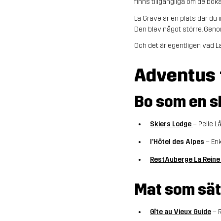
finns tillgängliga om de boka
La Grave är en plats där du i
Den blev något större. Geno
Och det är egentligen vad La
Adventus 
Bo som en s
Skiers Lodge
– Pelle L
l'Hôtel des Alpes
– Enk
RestAuberge La Reine
Mat som sät
Gîte au Vieux Guide
– R