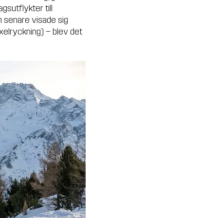
gsutflykter till
m senare visade sig
xelryckning) – blev det