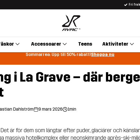
Fri fra
äskor
Accessoarer
Teens
Aktiviteter
Sommarrea: Upp till 50% rabatt!
Shoppa nu
g i La Grave – där berg
t
astian Dahlström
9 mars 2026
1min
a. Det är för dem som längtar efter puder, glaciärer och känslan
nga massiva hotellkomplex eller neonskimrande après-ski-miljö