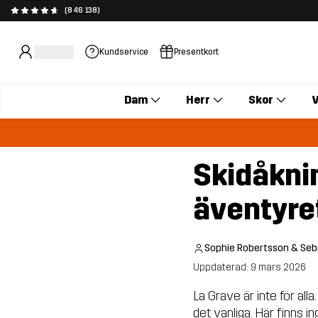
(846 138)
Kundservice
Presentkort
Dam
Herr
Skor
V
Skidåknin
äventyre
Sophie Robertsson & Seb
Uppdaterad: 9 mars 2026
La Grave är inte för all
det vanliga. Här finns i