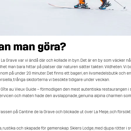
an man göra?
i La Grave var vi ändå där och kollade in byn. Det är en by som väcker någo
het man bara hittar på platser där naturen sätter takten. Vildheten. Vi bod
m på under 20 minuter. Det finns ett bageri, en livsmedelsbutik och e
rsiella, trånga skidorterna vi besökte tidigare under veckan.
 Gîte au Vieux Guide – förmodligen den mest autentiska restaurangen i st
. Servicen och maten hade den avslappnade, genuina alpina charmen som
rrassen på Cantine de la Grave och blickade ut över La Meije, och försökt
, rustika och skapade för gemenskap. Skiers Lodge, med djupa rötter i sv