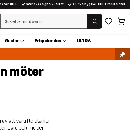
kt över 100€
Svensk design & kvalitet
4.6/5 betyg 840 000+ recensioner
Rensa sök
Guider
Erbjudanden
ULTRA
en möter
 av att vara lite utanför
er. Bara berg, guider