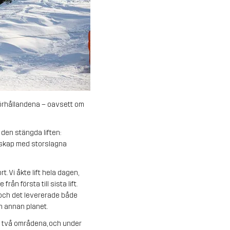
 förhållandena – oavsett om
l den stängda liften:
ndskap med storslagna
. Vi åkte lift hela dagen,
ån första till sista lift.
 och det levererade både
n annan planet.
de två områdena, och under