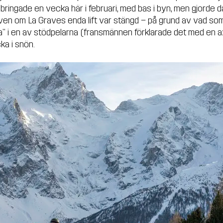
illbringade en vecka här i februari, med bas i byn, men gjorde da
ven om La Graves enda lift var stängd – på grund av vad so
ka" i en av stödpelarna (fransmännen förklarade det med en a
ka i snön.