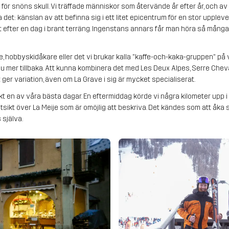
för snöns skull. Vi träffade människor som återvände år efter år, och 
det: känslan av att befinna sig i ett litet epicentrum för en stor upplev
llet efter en dag i brant terräng. Ingenstans annars får man höra så mån
re, hobbyskidåkare eller det vi brukar kalla "kaffe-och-kaka-gruppen" på v
 mer tillbaka. Att kunna kombinera det med Les Deux Alpes, Serre Chevali
ger variation, även om La Grave i sig är mycket specialiserat.
 en av våra bästa dagar. En eftermiddag körde vi några kilometer upp i dal
 utsikt över La Meije som är omöjlig att beskriva. Det kändes som att åka sk
 själva.