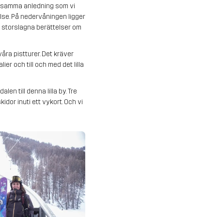
av samma anledning som vi
else. På nedervåningen ligger
ga storslagna berättelser om
åra pistturer. Det kräver
er och till och med det lilla
en till denna lilla by. Tre
idor inuti ett vykort. Och vi