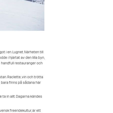
t i en. Lugnet. Närheten till
de i hjärtat av den lilla byn,
n handfull restauranger och
an. Raclette, vin och trötta
 bara finns på sådana här
e ta in allt. Dagarna kändes
ensk freeridekultur, är ett