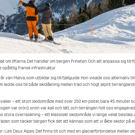
lat om liftarna. Det handlar om bergen. Friheten. Och att anpassa sig till
e opålitlig fransk infrastruktur.
r vän Malva, som utbildar sig till fjällguide. Hon visade oss alternativ til
m ledde oss till både skidåkning mellan träd och högt alpint terrängla
evalier – ett stort skidområde med över 250 km pister, bara 45 minuter bort
gen var orörd, snön var kall och lätt, och terrängen höll oss engagerade fr
s stora överraskning – ett klassiskt skidområde vi länge velat besöka,
räden som täcker bergen fick det att kännas som att vi åkte skidor på e
 i Les Deux Alpes. Det finns till och med en glaciärförbindelse mellan 