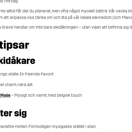
s i förväg.
nte alltid får det du planerat, men ofta något mycket bättre. Vår vecka bl
m att anpassa oss, tänka om och lita på vår lokala kännedom (och Malva
 Grave handlar om. Inte bara skidåkningen – utan viljan att befinna sig d
tipsar
kidåkare
ångs ställe. En freeride-favorit.
el charm, nära allt.
 Meije
– Mysigt och varmt, med belgisk touch.
ter sig
aclette-himlen. Förmodligen mysigaste stället i stan.