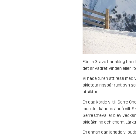
För La Grave har aldrig hand
det är vädret, vinden eller lit
Vi hade turen att resa med vå
skidtouringspår runt byn so
utsikter.
En dag körde vi till Serre Ch
men det kändes ändå vilt. Sko
Serre Chevalier blev veckan
skidåkning och charm. Lärkt
En annan dag jagade vi puder