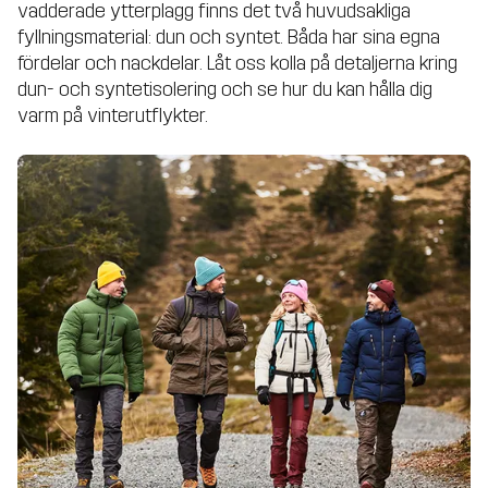
vadderade ytterplagg finns det två huvudsakliga
fyllningsmaterial: dun och syntet. Båda har sina egna
fördelar och nackdelar. Låt oss kolla på detaljerna kring
dun- och syntetisolering och se hur du kan hålla dig
varm på vinterutflykter.