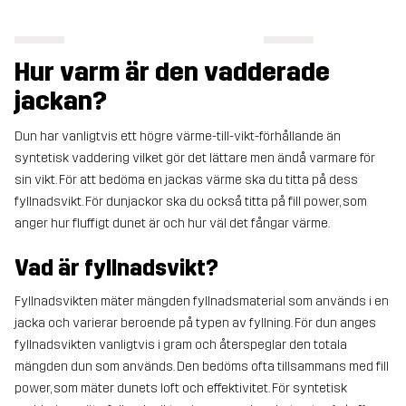
Hur varm är den vadderade
jackan?
Dun har vanligtvis ett högre värme-till-vikt-förhållande än
syntetisk vaddering vilket gör det lättare men ändå varmare för
sin vikt. För att bedöma en jackas värme ska du titta på dess
fyllnadsvikt. För dunjackor ska du också titta på fill power, som
anger hur fluffigt dunet är och hur väl det fångar värme.
Vad är fyllnadsvikt?
Fyllnadsvikten mäter mängden fyllnadsmaterial som används i en
jacka och varierar beroende på typen av fyllning. För dun anges
fyllnadsvikten vanligtvis i gram och återspeglar den totala
mängden dun som används. Den bedöms ofta tillsammans med fill
power, som mäter dunets loft och effektivitet. För syntetisk