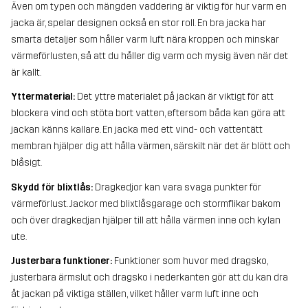
Även om typen och mängden vaddering är viktig för hur varm en
jacka är, spelar designen också en stor roll. En bra jacka har
smarta detaljer som håller varm luft nära kroppen och minskar
värmeförlusten, så att du håller dig varm och mysig även när det
är kallt.
Yttermaterial:
Det yttre materialet på jackan är viktigt för att
blockera vind och stöta bort vatten, eftersom båda kan göra att
jackan känns kallare. En jacka med ett vind- och vattentätt
membran hjälper dig att hålla värmen, särskilt när det är blött och
blåsigt.
Skydd för blixtlås:
Dragkedjor kan vara svaga punkter för
värmeförlust. Jackor med blixtlåsgarage och stormflikar bakom
och över dragkedjan hjälper till att hålla värmen inne och kylan
ute.
Justerbara funktioner:
Funktioner som huvor med dragsko,
justerbara ärmslut och dragsko i nederkanten gör att du kan dra
åt jackan på viktiga ställen, vilket håller varm luft inne och