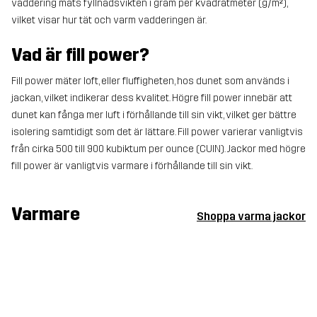
vaddering mäts fyllnadsvikten i gram per kvadratmeter (g/m²),
vilket visar hur tät och varm vadderingen är.
Vad är fill power?
Fill power mäter loft, eller fluffigheten, hos dunet som används i
jackan, vilket indikerar dess kvalitet. Högre fill power innebär att
dunet kan fånga mer luft i förhållande till sin vikt, vilket ger bättre
isolering samtidigt som det är lättare. Fill power varierar vanligtvis
från cirka 500 till 900 kubiktum per ounce (CUIN). Jackor med högre
fill power är vanligtvis varmare i förhållande till sin vikt.
Varmare
Shoppa varma jackor