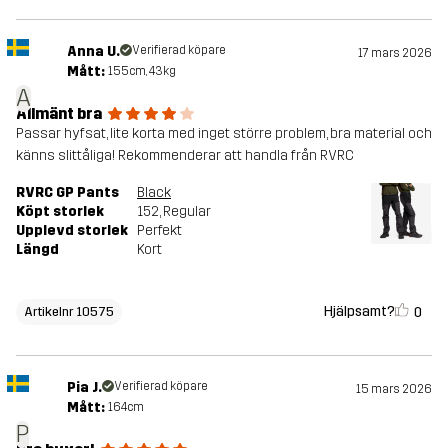
Anna U.
Verifierad köpare
17 mars 2026
Mått:
155cm, 43kg
A
Allmänt bra
Passar hyfsat, lite korta med inget större problem, bra material och
känns slittåliga! Rekommenderar att handla från RVRC
RVRC GP Pants
Black
Köpt storlek
152
, Regular
Upplevd storlek
Perfekt
Längd
Kort
Hjälpsamt?
0
Artikelnr 10575
Pia J.
Verifierad köpare
15 mars 2026
Mått:
164cm
P