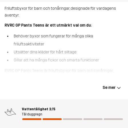
Friluftsbyxor för barn och tonåringar, designade för vardagens
äventyr.
RVRC GP Pants Teens är ett utmärkt val om du:
Behöver byxor som fungerar för många olika
friluftsaktiviteter
Utsätter dina kläder för hårt slitage
Gillar att ha många fickor och smarta funktioner
RVRC GP Pants Teens är friluftsbyxor för barn och tonåringar,
designade för mångsidighet. Dessa unisexbyxor är inspirerade av
våra bästsäljande RVRC GP Pants och är gjorda i vår mest
Se mer
slitstarka polycotton-canvas och förstärkta på utsatta områden.
Dessutom har vi lagt till 4-vägsstretchpaneler för maximal
rörelsefrihet. Midjan är justerbar och bensluten kan anpassas
Vattentålighet
2/5
med kardborreband för en perfekt passform. Med fyra praktiska
Tål duggregn
fickor för att hålla småsaker på plats är detta de ultimata
mångsidiga friluftsbyxorna. Oavsett om du campar i vildmarken