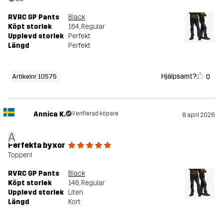
RVRC GP Pants
Black
Köpt storlek
164
, Regular
Upplevd storlek
Perfekt
Längd
Perfekt
Hjälpsamt?
0
Artikelnr 10575
Annica K.
Verifierad köpare
8 april 2026
A
Perfekta byxor
Toppen!
RVRC GP Pants
Black
Köpt storlek
146
, Regular
Upplevd storlek
Liten
Längd
Kort