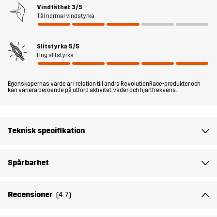
eller leker i trädgården är RVRC GP Pants Teens det självklara
Vindtäthet
3/5
Tål normal vindstyrka
valet!
Tjejmodellen är 164 cm lång och bär storlek 164
Slitstyrka
5/5
Killmodellen är 164 cm lång och bär storlek 164
Hög slitstyrka
Passform
REGULAR FIT
Egenskapernas värde är i relation till andra RevolutionRace-produkter och
kan variera beroende på utförd aktivitet, väder och hjärtfrekvens.
Material 1
65% Polyester, 35% Bomull
Teknisk specifikation
Material 2
88% Polyamid, 12% Elastan
Foder
90% Polyester, 10% Bomull
Spårbarhet
Vikt
411g
Recensioner
(4.7)
Skapad för
ALL-ROUND
VANDRING