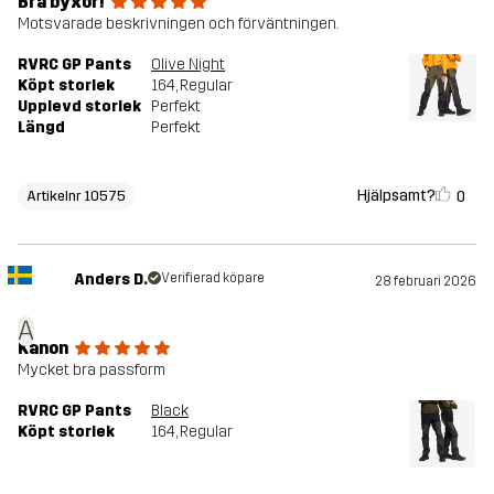
Bra byxor!
Motsvarade beskrivningen och förväntningen.
RVRC GP Pants
Olive Night
Köpt storlek
164
, Regular
Upplevd storlek
Perfekt
Längd
Perfekt
Hjälpsamt?
0
Artikelnr 10575
Anders D.
Verifierad köpare
28 februari 2026
A
Kanon
Mycket bra passform
RVRC GP Pants
Black
Köpt storlek
164
, Regular