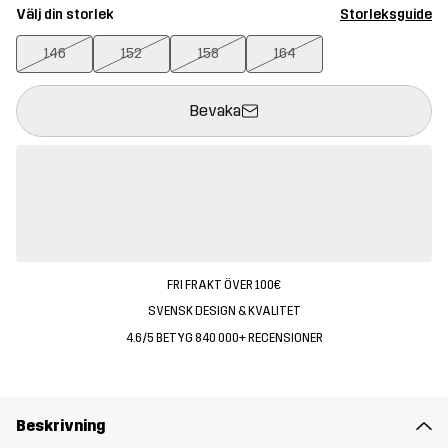
Välj din storlek
Storleksguide
146
152
158
164
Denna knapp kommer att öppna en modal som bekräftar en ny va
{{size}} inte tillgänglig
Bevaka
FRI FRAKT ÖVER 100€
SVENSK DESIGN & KVALITET
4.6/5 BETYG 840 000+ RECENSIONER
Beskrivning