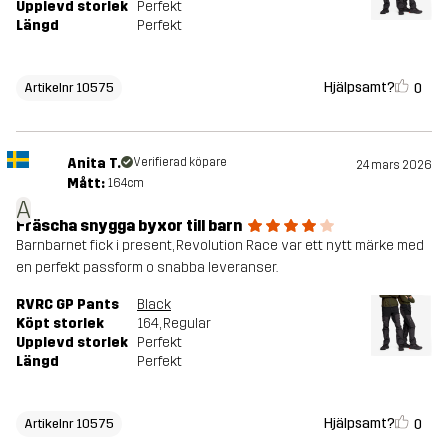
Upplevd storlek
Perfekt
Längd
Perfekt
Hjälpsamt?
0
Artikelnr 10575
Anita T.
Verifierad köpare
24 mars 2026
Mått:
164cm
A
Fräscha snygga byxor till barn
Barnbarnet fick i present, Revolution Race var ett nytt märke med
en perfekt passform o snabba leveranser.
RVRC GP Pants
Black
Köpt storlek
164
, Regular
Upplevd storlek
Perfekt
Längd
Perfekt
Hjälpsamt?
0
Artikelnr 10575