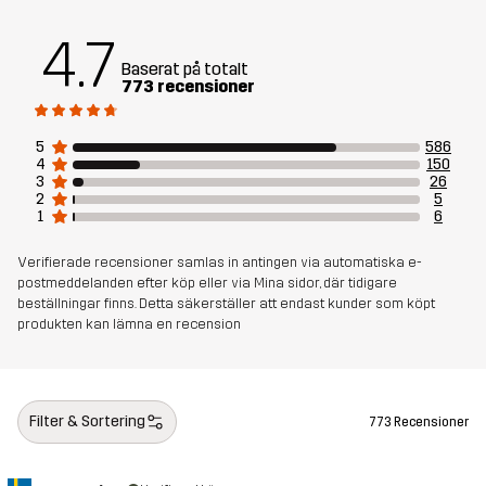
4.7
Artikelnummer
10575_2001
Baserat på totalt
773 recensioner
5
586
4
150
3
26
2
5
1
6
Verifierade recensioner samlas in antingen via automatiska e-
postmeddelanden efter köp eller via Mina sidor, där tidigare
beställningar finns. Detta säkerställer att endast kunder som köpt
produkten kan lämna en recension
Filter & Sortering
773 Recensioner