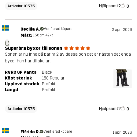
Hjälpsamt?
0
Artikelnr 10575
Cecilia A.
Verifierad köpare
3 april 2026
Mått:
156cm, 42kg
C
Superbra byxor till sonen
Sonen är nu inne på par nr 2 av dessa och det är nästan det enda
byxor han har till skolan.
RVRC GP Pants
Black
Köpt storlek
158
, Regular
Upplevd storlek
Perfekt
Längd
Perfekt
Hjälpsamt?
0
Artikelnr 10575
Elfrida R.
Verifierad köpare
1 april 2026