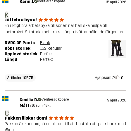
Karin J.
Verifierad köpare
15 april 2026
K
Jättebra byxa!
En riktigt bra arbetsbyxa till sonen när han ska hjälpa till i
lantbruket. Slitstarka och trots många tvättar håller de färgen bra.
RVRC GP Pants
Black
Köpt storlek
152
, Regular
Upplevd storlek
Perfekt
Längd
Perfekt
Hjälpsamt?
0
Artikelnr 10575
Cecilia D.
Verifierad köpare
9 april 2026
Mått:
163cm, 49kg
C
Pakken älskar dom!
Pakken älskar dom, så nu blir det till att beställa ett par shorts med
😅👍🏻