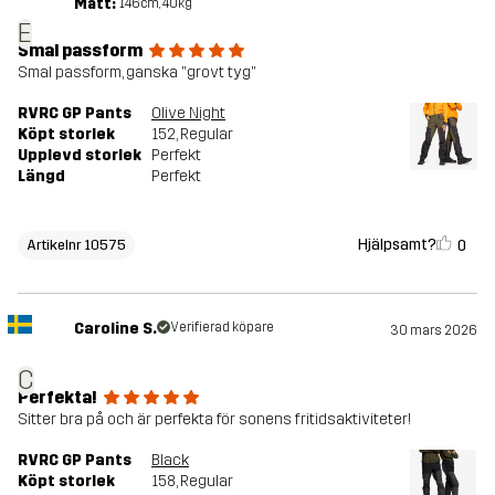
Mått:
146cm, 40kg
E
Smal passform
Smal passform, ganska "grovt tyg"
RVRC GP Pants
Olive Night
Köpt storlek
152
, Regular
Upplevd storlek
Perfekt
Längd
Perfekt
Hjälpsamt?
0
Artikelnr 10575
Caroline S.
Verifierad köpare
30 mars 2026
C
Perfekta!
Sitter bra på och är perfekta för sonens fritidsaktiviteter!
RVRC GP Pants
Black
Köpt storlek
158
, Regular