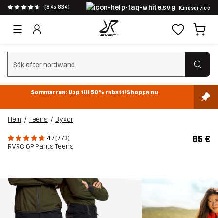
(845 834)
Kundservice
Rensa sök
Sommarrea: Upp till 50% rabatt!
Shoppa nu
Hem
Teens
Byxor
65 €
4.7 (773)
RVRC GP Pants Teens