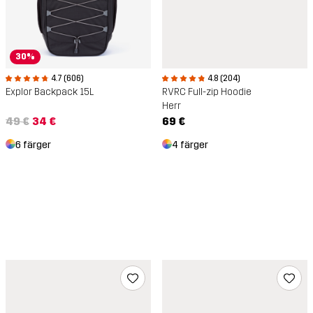
30%
4.8 (204)
4.7 (606)
RVRC Full-zip Hoodie
Explor Backpack 15L
Herr
69 €
49 €
34 €
4 färger
6 färger