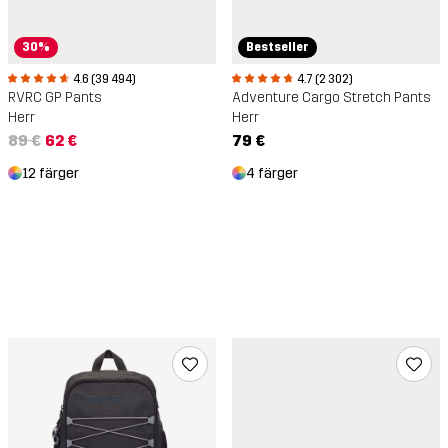
30%
Bestseller
4.6 (39 494)
4.7 (2 302)
RVRC GP Pants
Adventure Cargo Stretch Pants
Herr
Herr
89 €
62 €
79 €
12 färger
4 färger