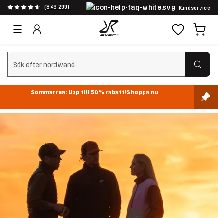
(846 299)
Kundservice
Rensa sök
Sommarrea: Upp till 50% rabatt!
Shoppa nu