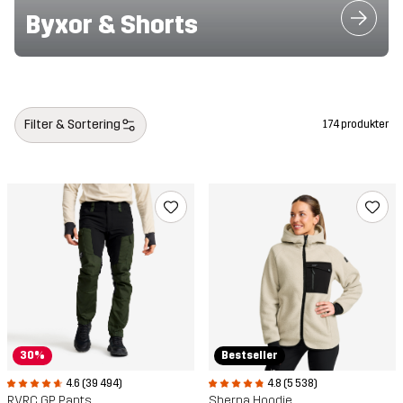
Byxor & Shorts
Camping styles
Filter & Sortering
174 produkter
Bestseller
30%
4.8 (5 538)
4.6 (39 494)
Sherpa Hoodie
RVRC GP Pants