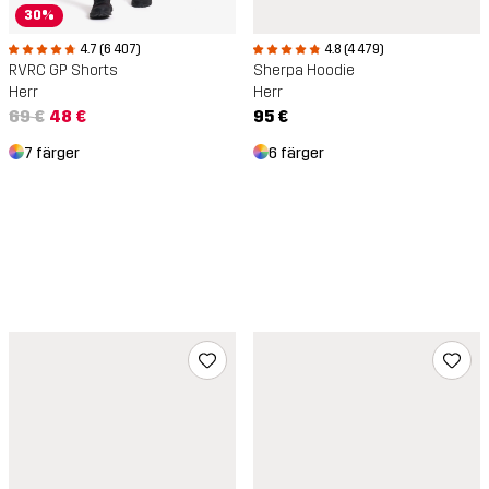
30%
4.7 (6 407)
4.8 (4 479)
RVRC GP Shorts
Sherpa Hoodie
Herr
Herr
69 €
48 €
95 €
7 färger
6 färger