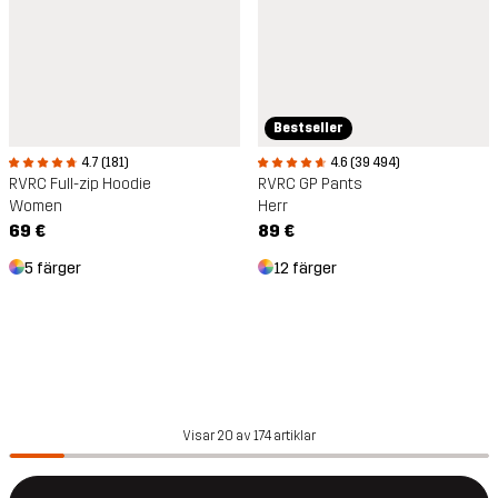
Bestseller
4.7 (181)
4.6 (39 494)
RVRC Full-zip Hoodie
RVRC GP Pants
Women
Herr
69 €
89 €
5 färger
12 färger
Visar 20 av 174 artiklar