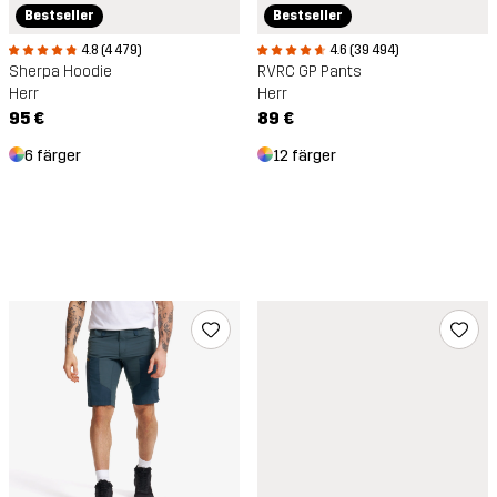
Bestseller
Bestseller
4.8 (4 479)
4.6 (39 494)
Sherpa Hoodie
RVRC GP Pants
Herr
Herr
95 €
89 €
6 färger
12 färger