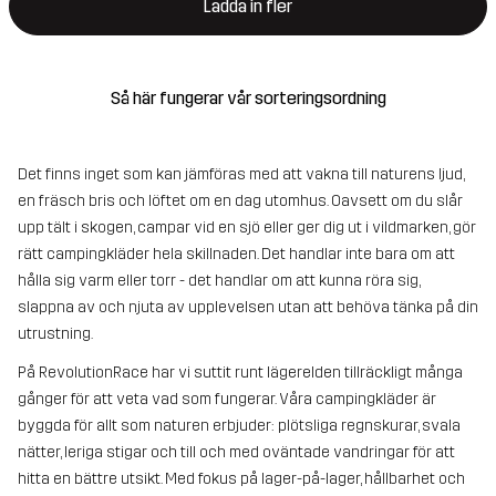
Ladda in fler
Så här fungerar vår sorteringsordning
Det finns inget som kan jämföras med att vakna till naturens ljud,
en fräsch bris och löftet om en dag utomhus. Oavsett om du slår
upp tält i skogen, campar vid en sjö eller ger dig ut i vildmarken, gör
rätt campingkläder hela skillnaden. Det handlar inte bara om att
hålla sig varm eller torr - det handlar om att kunna röra sig,
slappna av och njuta av upplevelsen utan att behöva tänka på din
utrustning.
På RevolutionRace har vi suttit runt lägerelden tillräckligt många
gånger för att veta vad som fungerar. Våra campingkläder är
byggda för allt som naturen erbjuder: plötsliga regnskurar, svala
nätter, leriga stigar och till och med oväntade vandringar för att
hitta en bättre utsikt. Med fokus på lager-på-lager, hållbarhet och