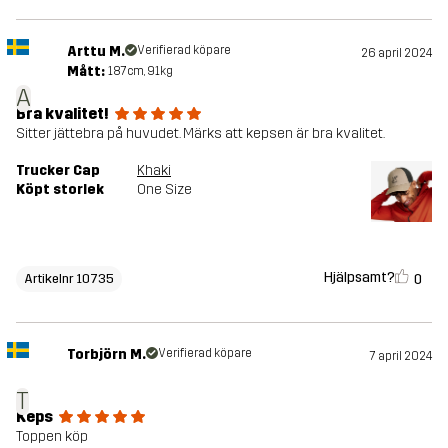
Arttu M.
Verifierad köpare
26 april 2024
Mått:
187cm, 91kg
A
Bra kvalitet!
Sitter jättebra på huvudet. Märks att kepsen är bra kvalitet.
Trucker Cap
Khaki
Köpt storlek
One Size
Hjälpsamt?
0
Artikelnr 10735
Torbjörn M.
Verifierad köpare
7 april 2024
T
Keps
Toppen köp