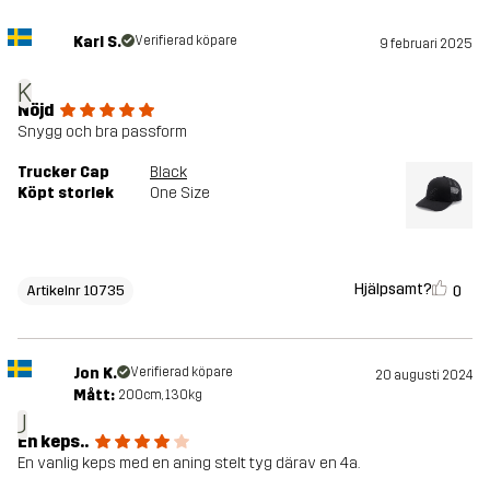
Karl S.
Verifierad köpare
9 februari 2025
K
Nöjd
Snygg och bra passform
Trucker Cap
Black
Köpt storlek
One Size
Hjälpsamt?
0
Artikelnr 10735
Jon K.
Verifierad köpare
20 augusti 2024
Mått:
200cm, 130kg
J
En keps..
En vanlig keps med en aning stelt tyg därav en 4a.