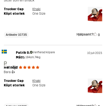
Sitter som en smäck
Trucker Cap
Khaki
Köpt storlek
One Size
Hjälpsamt?
0
Artikelnr 10735
Patrik G.
Verifierad köpare
10 juli 2023
Mått:
184cm, 74kg
P
Hel nöjd
Bara 👍
Trucker Cap
Khaki
Köpt storlek
One Size