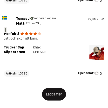
Hjälpsamt?
0
Artikelnr 10735
Tomas J.
Verifierad köpare
24 juni 2023
Mått:
178cm, 74kg
T
Perfekt!
Lätt och skön att bära.
Trucker Cap
Khaki
Köpt storlek
One Size
Hjälpsamt?
0
Artikelnr 10735
Ladda fler