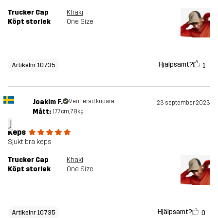
Trucker Cap
Khaki
Köpt storlek
One Size
Hjälpsamt?
1
Artikelnr 10735
Joakim F.
Verifierad köpare
23 september 2023
Mått:
177cm, 78kg
J
Keps
Sjukt bra keps
Trucker Cap
Khaki
Köpt storlek
One Size
Hjälpsamt?
0
Artikelnr 10735