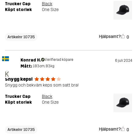
Trucker Cap
Black
Köpt storlek
One Size
Hjälpsamt?
0
Artikelnr 10735
Konrad H.
Verifierad köpare
6 juli 2024
Mått:
183cm, 83kg
K
Snygg keps!
Snygg och bekväm keps som satt bra!
Trucker Cap
Black
Köpt storlek
One Size
Hjälpsamt?
0
Artikelnr 10735