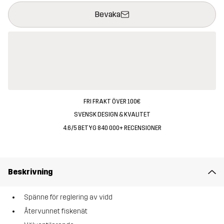
Denna knapp kommer att öppna en modal som bekräftar en ny va
{{size}} inte tillgänglig
Bevaka
FRI FRAKT ÖVER 100€
SVENSK DESIGN & KVALITET
4.6/5 BETYG 840 000+ RECENSIONER
Beskrivning
Spänne för reglering av vidd
Återvunnet fiskenät