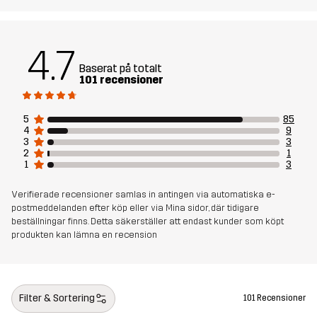
Skapad för
ALL-ROUND
VARDAG
4.7
Artikelnummer
10735_2679
Baserat på totalt
101 recensioner
5
85
4
9
3
3
2
1
1
3
Verifierade recensioner samlas in antingen via automatiska e-
postmeddelanden efter köp eller via Mina sidor, där tidigare
beställningar finns. Detta säkerställer att endast kunder som köpt
produkten kan lämna en recension
Filter & Sortering
101 Recensioner