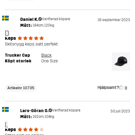
Daniel K.
Verifierad köpare
16 september 2023
Mått:
184cm, 120kg
D
Keps
Skitsnygg keps, satt perfekt
Trucker Cap
Black
Köpt storlek
One Size
Hjälpsamt?
0
Artikelnr 10735
Lars-Göran O.
Verifierad köpare
30 juli 2023
Mått:
192cm, 104kg
L
Keps