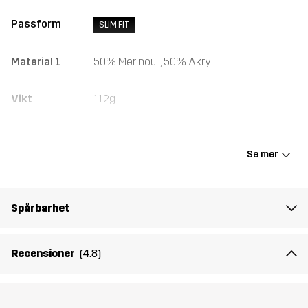
Passform
SLIM FIT
Material 1
50% Merinoull, 50% Akryl
Vikt
112g
Skapad för
ALL-ROUND
VARDAG
Se mer
Artikelnummer
10395_2248
Spårbarhet
Recensioner
(4.8)