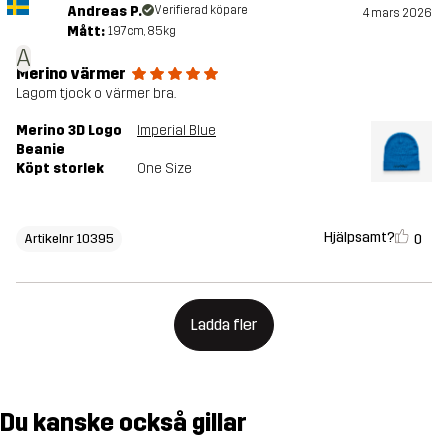
Andreas P.
Verifierad köpare
4 mars 2026
Mått:
197cm, 85kg
A
Merino värmer
Lagom tjock o värmer bra.
Merino 3D Logo
Imperial Blue
Beanie
Köpt storlek
One Size
Hjälpsamt?
0
Artikelnr 10395
Ladda fler
Du kanske också gillar