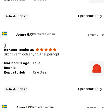
Hjälpsamt?
0
Artikelnr 10395
Jonny G.
Verifierad köpare
14 mars 2026
J
Rekommenderas
Skönt, varm och snygg. Är supernöjd!
Merino 3D Logo
Lava
Beanie
Köpt storlek
One Size
Hjälpsamt?
0
Artikelnr 10395
Anna J.
Verifierad köpare
8 mars 2026