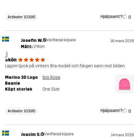
Hjälpsamt?
0
Artikelnr 10395
Josefin W.
Verifierad köpare
16 mars 2026
Mått:
178cm
J
Skön
Lagom tjock på vintern. Bra modell och färgen sann mot bilden.
Merino 3D Logo
Ibis Rose
Beanie
Köpt storlek
One Size
Hjälpsamt?
0
Artikelnr 10395
Joacim S.
Verifierad köpare
14 mars 2026