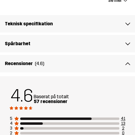
Se mer
Foder
65% Polyester (Återvunnen), 35% Bomull
Teknisk specifikation
Material 2
100% Polyester
Spårbarhet
Vikt
139g
Hållbarhet
Bluesign® approved
läs här
Recensioner
(4.6)
Skapad för
ARBETE & TRÄDGÅRD
4.6
Artikelnummer
10974_2278
Baserat på totalt
57 recensioner
5
41
4
13
3
2
2
0