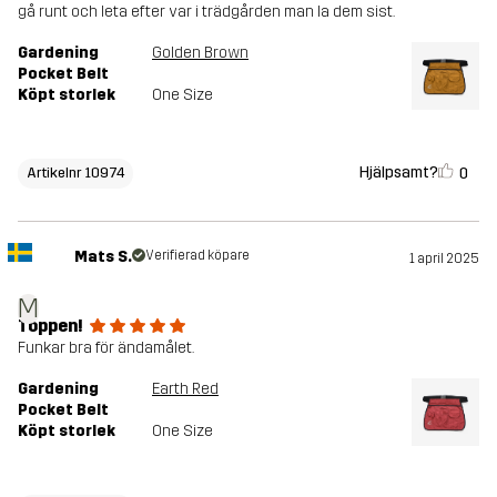
gå runt och leta efter var i trädgården man la dem sist.
Gardening
Golden Brown
Pocket Belt
Köpt storlek
One Size
Hjälpsamt?
0
Artikelnr 10974
Mats S.
Verifierad köpare
1 april 2025
M
Toppen!
Funkar bra för ändamålet.
Gardening
Earth Red
Pocket Belt
Köpt storlek
One Size