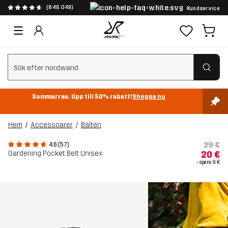
(846 049)
Kundservice
Rensa sök
Sommarrea: Upp till 50% rabatt!
Shoppa nu
Hem
Accessoarer
Bälten
29 €
4.6 (57)
Gardening Pocket Belt Unisex
20 €
- spara
9 €