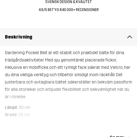
SVENSK DESIGN & KVALITET
4.6/5 BETYG 840 000+ RECENSIONER
Beskrivning
Gardening Pocket Belt är ett stabilt och praktiskt bälte för dina
trädgårdsaktiviteter. Med sju genomtänkt placerade fickor,
inklusive en mobilficka och ett rymligt fack säkrat med Velcro, har
du dina viktiga verktyg och tillbehör smidigt inom räckhåll. Det
justerbara och avtagbara bältet säkerställer en bekväm passform
för alla storlekar och erbjuder flexibilitet och bekvämlighet när du
är i rörelse.
Längd:
30 cm
Bredd:
29 cm
Material 1
65% Polyester, 35% Bomull