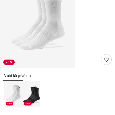
25%
Vald färg:
White
25%
25%