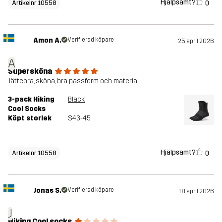
Hjälpsamt?
0
Artikelnr 10558
Amon A.
Verifierad köpare
25 april 2026
A
Supersköna
Jättebra, sköna, bra passform och material
3-pack Hiking
Black
Cool Socks
Köpt storlek
S43-45
Hjälpsamt?
0
Artikelnr 10558
Jonas S.
Verifierad köpare
18 april 2026
J
Hiking Cool socks