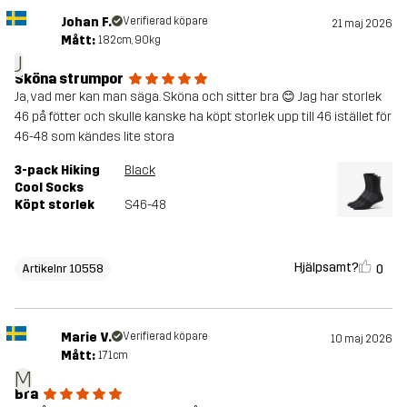
Johan F.
Verifierad köpare
21 maj 2026
Mått:
182cm, 90kg
J
Sköna strumpor
Ja, vad mer kan man säga. Sköna och sitter bra 😊 Jag har storlek
46 på fötter och skulle kanske ha köpt storlek upp till 46 istället för
46-48 som kändes lite stora
3-pack Hiking
Black
Cool Socks
Köpt storlek
S46-48
Hjälpsamt?
0
Artikelnr 10558
Marie V.
Verifierad köpare
10 maj 2026
Mått:
171cm
M
Bra