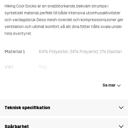
Hiking Cool Socks är en snabbtorkande, bekväm strumpa i
syntetiskt material, perfekt till både intensiva utomhusaktiviteter
och vardagsbruk. Dess mesh-överdel och kompressionszoner ger
ventilation och ultimat komfort, så att dina fötter hålls svala under
hela äventyret.
Material 1
64% Polyester, 34% Polyamid, 2% Elastan
Vikt
54g
Skapad för
VANDRING
Se mer
Artikelnummer
10558_100
Teknisk specifikation
Spårbarhet