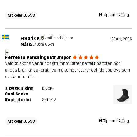
Hjälpsamt?
0
Artikelnr 10558
Fredrik K.
Verifierad köpare
24 maj 2026
Mått:
170cm, 65kg
F
Perfekta vandringsstrumpor
Väldigt sköna vandringsstrumpor. Sitter perfekt på foten och
andas bra. Har vandrat i varma temperaturer och de upplevs som
svala och sköna.
3-pack Hiking
Black
Cool Socks
Köpt storlek
S40-42
Hjälpsamt?
0
Artikelnr 10558