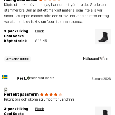
Köpte storleken över den jag har normalt, gör inte det. Storleken
stämmer bra. Sen är det ett märkligt material som inte alls var
skönt. Strumpan kändes hård och sträv. Och känslan efter ett tag
var att man blev fuktig om foten i denna strumpa.
3-pack Hiking
Black
Cool Socks
Köpt storlek
S43-45
Hjälpsamt?
0
Artikelnr 10558
Per L.
Verifierad köpare
31 mars 2026
P
Perfekt passform
Riktigt bra och sköna strumpor för vandring
3-pack Hiking
Black
Cool Socks