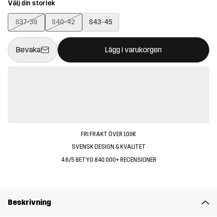
Välj din storlek
S37-39
S40-42
S43-45
Denna knapp kommer att öppna en modal som bekräftar en ny va
{{size}} inte tillgänglig
Bevaka
Lägg i varukorgen
FRI FRAKT ÖVER 100€
SVENSK DESIGN & KVALITET
4.6/5 BETYG 840 000+ RECENSIONER
Beskrivning