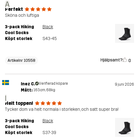
A
Perfekt
Sköna och luftiga
3-pack Hiking
Black
Cool Socks
Köpt storlek
S43-45
Hjälpsamt?
0
Artikelnr 10558
Inez C.
Verifierad köpare
9 juni 2026
Mått:
163cm, 68kg
I
Helt toppen!
Tycker dom va helt normala i storleken, och satt super bra!
3-pack Hiking
Black
Cool Socks
Köpt storlek
S37-39