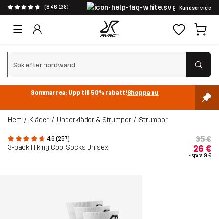
(846 138)
Kundservice
Rensa sök
Sommarrea: Upp till 50% rabatt!
Shoppa nu
Hem
Kläder
Underkläder & Strumpor
Strumpor
35 €
4.6 (257)
3-pack Hiking Cool Socks Unisex
26 €
- spara
9 €