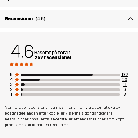
Recensioner
(4.6)
4.6
Baserat på totalt
257 recensioner
5
187
4
50
3
11
2
6
1
3
Verifierade recensioner samlas in antingen via automatiska e-
postmeddelanden efter köp eller via Mina sidor, där tidigare
beställningar finns. Detta säkerställer att endast kunder som köpt
produkten kan lämna en recension