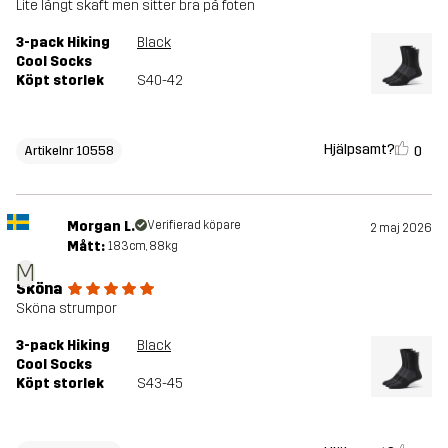
Lite långt skaft men sitter bra på foten
3-pack Hiking
Black
Cool Socks
Köpt storlek
S40-42
Hjälpsamt?
0
Artikelnr 10558
Morgan L.
Verifierad köpare
2 maj 2026
Mått:
183cm, 88kg
M
Sköna
Sköna strumpor
3-pack Hiking
Black
Cool Socks
Köpt storlek
S43-45