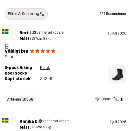
Filter & Sortering
257 Recensioner
Bert L.
Verifierad köpare
16 juli 2026
Mått:
187cm, 83kg
B
Väldigt bra
Super
3-pack Hiking
Black
Cool Socks
Köpt storlek
S43-45
Hjälpsamt?
0
Artikelnr 10558
Annika D.
Verifierad köpare
12 juli 2026
Mått:
176cm, 92kg