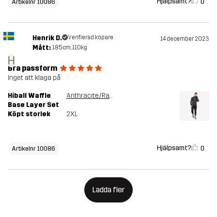
Hjälpsamt?
0
Artikelnr 10086
Henrik D.
Verifierad köpare
14 december 2023
Mått:
185cm, 110kg
H
Bra passform
Inget att klaga på
Hiball Waffle
Anthracite/Radiant Yellow
Base Layer Set
Köpt storlek
2XL
Hjälpsamt?
0
Artikelnr 10086
Ladda fler