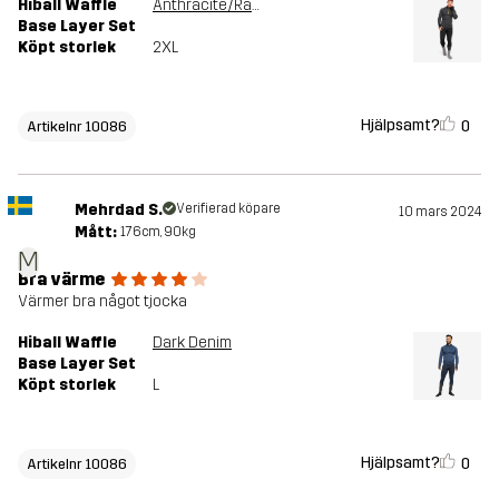
Hiball Waffle
Anthracite/Radiant Yellow
Base Layer Set
Köpt storlek
2XL
Hjälpsamt?
0
Artikelnr 10086
Mehrdad S.
Verifierad köpare
10 mars 2024
Mått:
176cm, 90kg
M
Bra värme
Värmer bra något tjocka
Hiball Waffle
Dark Denim
Base Layer Set
Köpt storlek
L
Hjälpsamt?
0
Artikelnr 10086