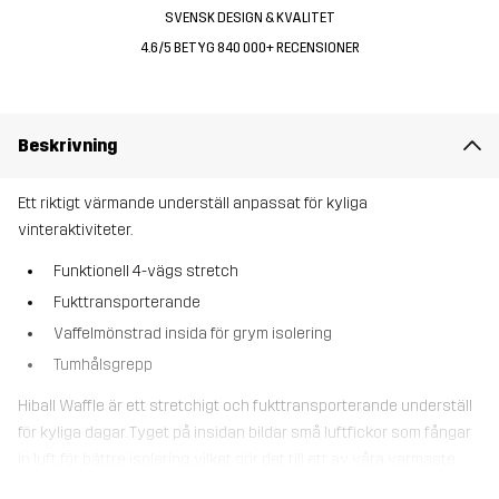
SVENSK DESIGN & KVALITET
4.6/5 BETYG 840 000+ RECENSIONER
Beskrivning
Ett riktigt värmande underställ anpassat för kyliga
vinteraktiviteter.
Funktionell 4-vägs stretch
Fukttransporterande
Vaffelmönstrad insida för grym isolering
Tumhålsgrepp
Hiball Waffle är ett stretchigt och fukttransporterande underställ
för kyliga dagar. Tyget på insidan bildar små luftfickor som fångar
in luft för bättre isolering, vilket gör det till ett av våra varmaste
underställ. Det är otroligt bekvämt och ett utmärkt alternativ till ull-