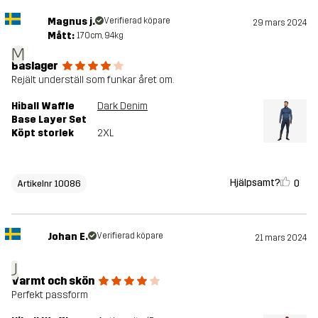
Magnus j.
Verifierad köpare
29 mars 2024
Mått:
170cm, 94kg
M
Baslager
Rejält underställ som funkar året om.
Hiball Waffle
Dark Denim
Base Layer Set
Köpt storlek
2XL
Hjälpsamt?
0
Artikelnr 10086
Johan E.
Verifierad köpare
21 mars 2024
J
Varmt och skön
Perfekt passform