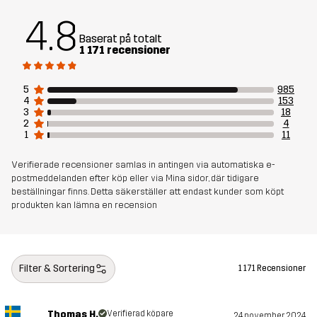
4.8
Baserat på totalt
1 171 recensioner
5
985
4
153
3
18
2
4
1
11
Verifierade recensioner samlas in antingen via automatiska e-
postmeddelanden efter köp eller via Mina sidor, där tidigare
beställningar finns. Detta säkerställer att endast kunder som köpt
produkten kan lämna en recension
Filter & Sortering
1 171 Recensioner
Thomas H.
Verifierad köpare
24 november 2024