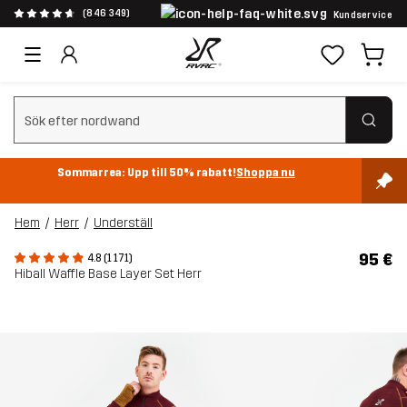
(846 349)
Kundservice
Rensa sök
Sommarrea: Upp till 50% rabatt!
Shoppa nu
Hem
Herr
Underställ
95 €
4.8 (1 171)
Hiball Waffle Base Layer Set Herr