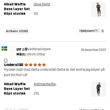
Hiball Waffle
Olive Night
Base Layer Set
Köpt storlek
XS
Hjälpsamt?
0
Artikelnr 10086
Ulf J.
Verifierad köpare
19 december 2023
Mått:
192cm, 105kg
U
Underställ
Mycket nöjd med detta underställ. Detta är det andra jag köper på
kort tid. Mvh Ulf
Hiball Waffle
Anthracite/Radiant Yellow
Base Layer Set
Köpt storlek
2XL