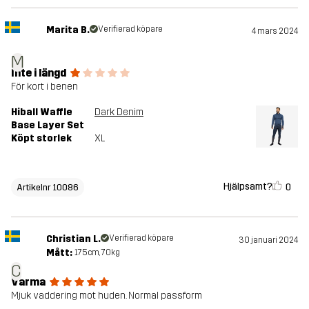
Marita B.
Verifierad köpare
4 mars 2024
M
Inte i längd
För kort i benen
Hiball Waffle
Dark Denim
Base Layer Set
Köpt storlek
XL
Hjälpsamt?
0
Artikelnr 10086
Christian L.
Verifierad köpare
30 januari 2024
Mått:
175cm, 70kg
C
Varma
Mjuk vaddering mot huden. Normal passform