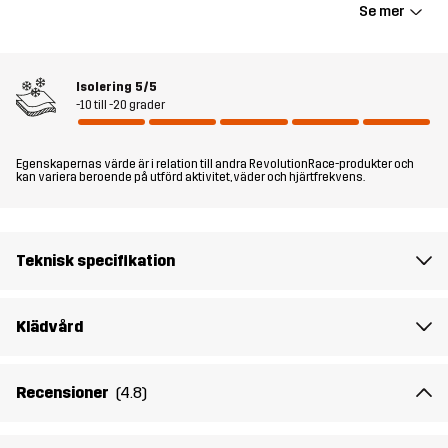
Se mer
underställ när kylan slår till.
Passform
SLIM FIT
Isolering
5/5
-10 till -20 grader
Material 1
94% Polyester, 6% Elastan
Egenskapernas värde är i relation till andra RevolutionRace-produkter och
kan variera beroende på utförd aktivitet, väder och hjärtfrekvens.
Vikt
554g
Skapad för
WINTER-SPORTS
HUNDSPORT
FISHING
Teknisk specifikation
VANDRING
Artikelnummer
10086_2470
Klädvård
Recensioner
(4.8)