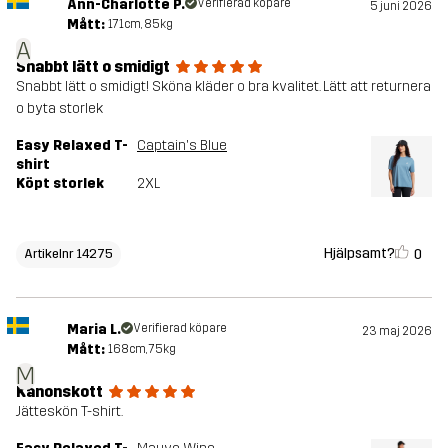
Ann-Charlotte P.
Verifierad köpare
5 juni 2026
Mått:
171cm, 85kg
A
Snabbt lätt o smidigt
Snabbt lätt o smidigt! Sköna kläder o bra kvalitet. Lätt att returnera
o byta storlek
Easy Relaxed T-
Captain's Blue
shirt
Köpt storlek
2XL
Hjälpsamt?
0
Artikelnr 14275
Maria L.
Verifierad köpare
23 maj 2026
Mått:
168cm, 75kg
M
Kanonskott
Jätteskön T-shirt.