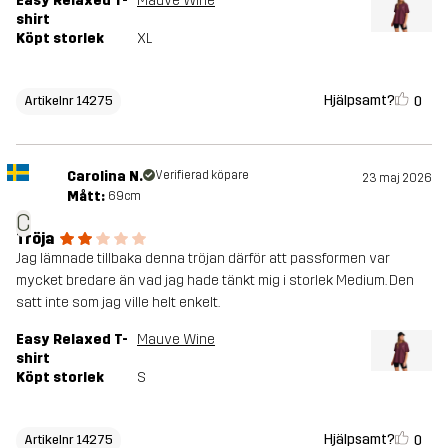
Easy Relaxed T-
Mauve Wine
shirt
Köpt storlek
XL
Hjälpsamt?
0
Artikelnr 14275
Carolina N.
Verifierad köpare
23 maj 2026
Mått:
69cm
C
Tröja
Jag lämnade tillbaka denna tröjan därför att passformen var
mycket bredare än vad jag hade tänkt mig i storlek Medium. Den
satt inte som jag ville helt enkelt.
Easy Relaxed T-
Mauve Wine
shirt
Köpt storlek
S
Hjälpsamt?
0
Artikelnr 14275