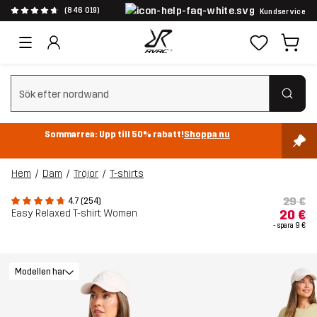
(846 019)
Kundservice
Rensa sök
Sommarrea: Upp till 50% rabatt!
Shoppa nu
Hem
Dam
Tröjor
T-shirts
29 €
4.7 (254)
Easy Relaxed T-shirt Women
20 €
- spara
9 €
Modellen har