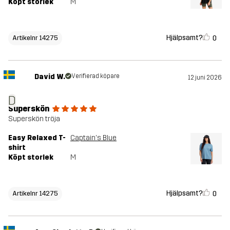
Köpt storlek
M
Hjälpsamt?
0
Artikelnr 14275
David W.
Verifierad köpare
12 juni 2026
D
Superskön
Superskön tröja
Easy Relaxed T-
Captain's Blue
shirt
Köpt storlek
M
Hjälpsamt?
0
Artikelnr 14275