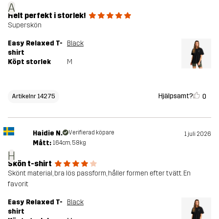
A
Helt perfekt i storlek!
Superskön
Easy Relaxed T-
Black
shirt
Köpt storlek
M
Hjälpsamt?
0
Artikelnr 14275
Haidie N.
Verifierad köpare
1 juli 2026
Mått:
164cm, 58kg
H
Skön t-shirt
Skönt material, bra lös passform, håller formen efter tvätt. En
favorit
Easy Relaxed T-
Black
shirt