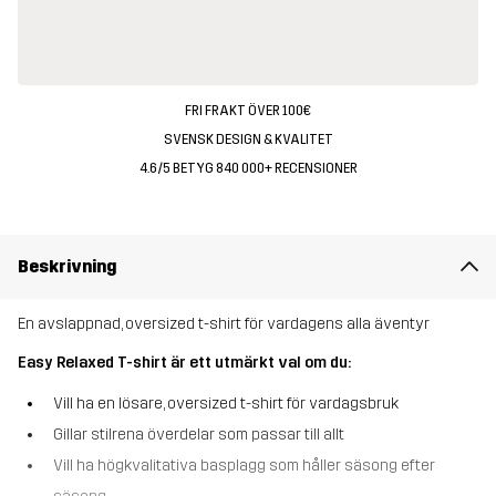
FRI FRAKT ÖVER 100€
SVENSK DESIGN & KVALITET
4.6/5 BETYG 840 000+ RECENSIONER
Beskrivning
En avslappnad, oversized t-shirt för vardagens alla äventyr
Easy Relaxed T-shirt är ett utmärkt val om du:
Vill ha en lösare, oversized t-shirt för vardagsbruk
Gillar stilrena överdelar som passar till allt
Vill ha högkvalitativa basplagg som håller säsong efter