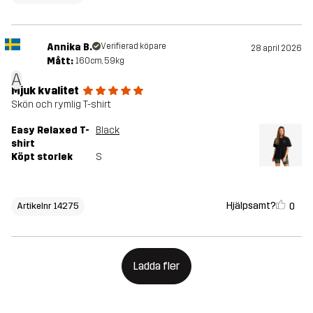
Annika B.
Verifierad köpare
28 april 2026
Mått:
160cm, 59kg
A
Mjuk kvalitet
Skön och rymlig T-shirt
Easy Relaxed T-
Black
shirt
Köpt storlek
S
Hjälpsamt?
0
Artikelnr 14275
Ladda fler