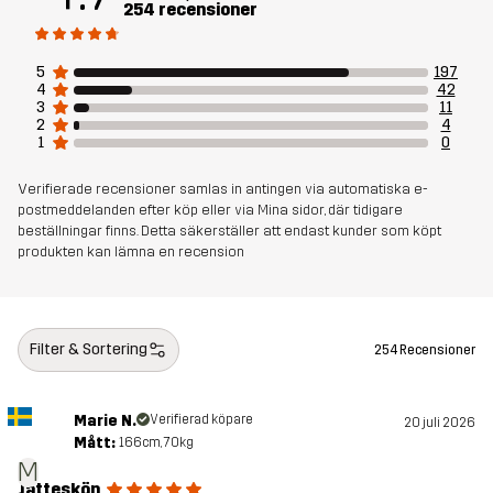
254 recensioner
Skapad för
VARDAG
5
197
Artikelnummer
14275_2234
4
42
3
11
2
4
1
0
Verifierade recensioner samlas in antingen via automatiska e-
postmeddelanden efter köp eller via Mina sidor, där tidigare
beställningar finns. Detta säkerställer att endast kunder som köpt
produkten kan lämna en recension
Filter & Sortering
254 Recensioner
Marie N.
Verifierad köpare
20 juli 2026
Mått:
166cm, 70kg
M
Jätteskön