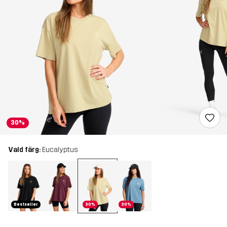
30%
Vald färg:
Eucalyptus
Bestseller
30%
30%