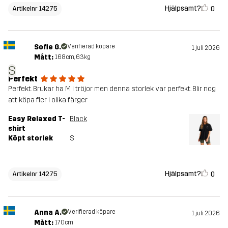
Hjälpsamt?
0
Artikelnr 14275
Sofie G.
Verifierad köpare
1 juli 2026
Mått:
168cm, 63kg
S
Perfekt
Perfekt. Brukar ha M i tröjor men denna storlek var perfekt. Blir nog
att köpa fler i olika färger
Easy Relaxed T-
Black
shirt
Köpt storlek
S
Hjälpsamt?
0
Artikelnr 14275
Anna A.
Verifierad köpare
1 juli 2026
Mått:
170cm