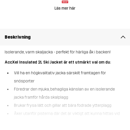
Läs mer här
Beskrivning
Isolerande, varm skaljacka - perfekt för härliga åk i backen!
AccXel Insulated 2L Ski Jacket är ett utmärkt val om du:
Vill ha en högkvalitativ jacka särskilt framtagen för
snösporter
Föredrar den mjuka, behagliga känslan av en isolerande
jacka framför hårda skalplagg
Brukar frysa lätt och gillar att bära fodrade ytterplagg
Åker utanför pisterna där det är viktigt att kunna hittas vid
behov.