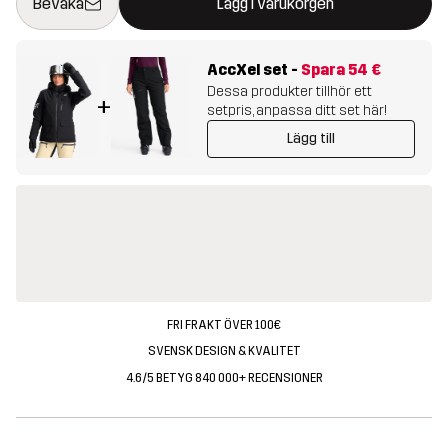
Bevaka
Lägg i varukorgen
AccXel set
-
Spara
54 €
Dessa produkter tillhör ett
+
setpris, anpassa ditt set här!
Lägg till
FRI FRAKT ÖVER 100€
SVENSK DESIGN & KVALITET
4.6/5 BETYG 840 000+ RECENSIONER