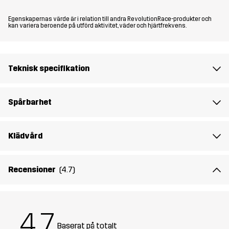
bilderna.
Egenskapernas värde är i relation till andra RevolutionRace-produkter och
Modellen
är 174 cm väger 63 kg och har storlek M.
kan variera beroende på utförd aktivitet, väder och hjärtfrekvens.
Passform
REGULAR FIT
Teknisk specifikation
Material 1
58% Polyester, 42% Polyester
(Återvunnen)
Spårbarhet
Material 2
80% Polyamid, 20% Elastan
Klädvård
Fyllning 1
83% Polyester (Återvunnen), 17%
Polyester
Recensioner
(4.7)
Foder 1
95% Polyester (Återvunnen), 5%
Polyester
4.7
Baserat på totalt
Foder 2
100% Polyester