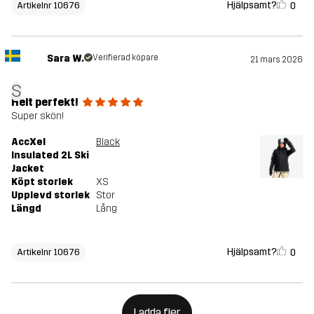
Hjälpsamt?
0
Artikelnr 10676
Sara W.
Verifierad köpare
21 mars 2026
S
Helt perfekt!
Super skön!
AccXel
Black
Insulated 2L Ski
Jacket
Köpt storlek
XS
Upplevd storlek
Stor
Längd
Lång
Hjälpsamt?
0
Artikelnr 10676
Ladda fler