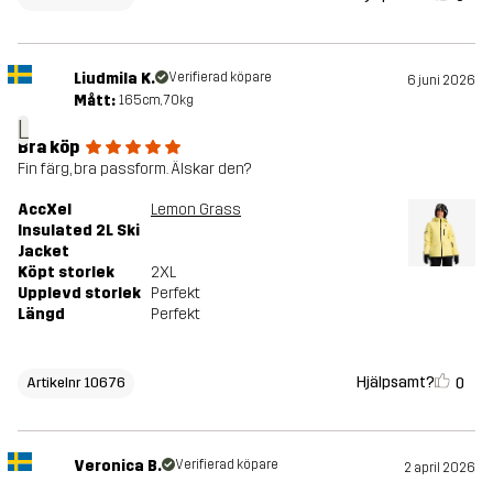
Liudmila K.
Verifierad köpare
6 juni 2026
Mått:
165cm, 70kg
L
Bra köp
Fin färg, bra passform. Älskar den?
AccXel
Lemon Grass
Insulated 2L Ski
Jacket
Köpt storlek
2XL
Upplevd storlek
Perfekt
Längd
Perfekt
Hjälpsamt?
0
Artikelnr 10676
Veronica B.
Verifierad köpare
2 april 2026