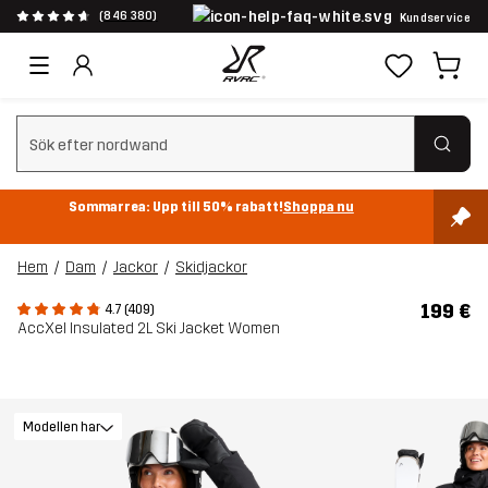
(846 380)
Kundservice
Rensa sök
Sommarrea: Upp till 50% rabatt!
Shoppa nu
Hem
Dam
Jackor
Skidjackor
199 €
4.7 (409)
AccXel Insulated 2L Ski Jacket Women
Modellen har