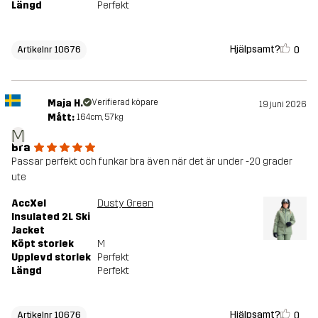
Längd
Perfekt
Hjälpsamt?
0
Artikelnr 10676
Maja H.
Verifierad köpare
19 juni 2026
Mått:
164cm, 57kg
M
Bra
Passar perfekt och funkar bra även när det är under -20 grader
ute
AccXel
Dusty Green
Insulated 2L Ski
Jacket
Köpt storlek
M
Upplevd storlek
Perfekt
Längd
Perfekt
Hjälpsamt?
0
Artikelnr 10676