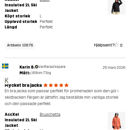
Insulated 2L Ski
Jacket
Köpt storlek
L
Upplevd storlek
Perfekt
Längd
Perfekt
Hjälpsamt?
0
Artikelnr 10676
Karin B.
Verifierad köpare
25 mars 2026
Mått:
168cm, 73kg
K
Mycket bra jacka
En bra jacka som passar perfekt för promenaden som den gör i
skidbacken. Färgen är jättefin. Jag beställde min vanliga storlek
och den passade perfekt.
AccXel
Bruschetta
Insulated 2L Ski
Jacket