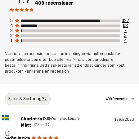
409 recensioner
Membran
Vattenpelare: 20 000 mm
5
327
Andningsförmåga: 10 000 g/m²/24h
4
68
3
7
2
3
Vikt
1039g i storlek M
1
4
Verifierade recensioner samlas in antingen via automatiska e-
Hållbarhet
Återvunna detaljer
läs här
postmeddelanden efter köp eller via Mina sidor, där tidigare
beställningar finns. Detta säkerställer att endast kunder som köpt
produkten kan lämna en recension
Skapad för
UTFÖRSÅKNING
Artikelnummer
10676_2001
Filter & Sortering
409 Recensioner
Charlotta P.
Verifierad köpare
12 juli 2026
Mått:
173cm, 72kg
C
Skön jacka