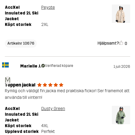
AccXel
Peyote
Insulated 2L Ski
Jacket
Köpt storlek
2XL
Hjälpsamt?
0
Artikelnr 10676
Marielle J.
Verifierad köpare
1 juli 2026
M
Toppen jacka!
Rymlig och väldigt fin jacka med praktiska fickor! Ser framemot att
använda till vintern!
AccXel
Dusty Green
Insulated 2L Ski
Jacket
Köpt storlek
4XL
Upplevd storlek
Perfekt