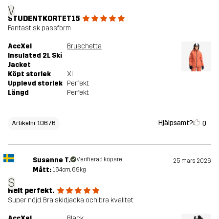
V
STUDENTKORTET15
Fantastisk passform
AccXel
Bruschetta
Insulated 2L Ski
Jacket
Köpt storlek
XL
Upplevd storlek
Perfekt
Längd
Perfekt
Hjälpsamt?
0
Artikelnr 10676
Susanne T.
Verifierad köpare
25 mars 2026
Mått:
164cm, 69kg
S
Helt perfekt.
Super nöjd. Bra skidjacka och bra kvalitet.
AccXel
Black