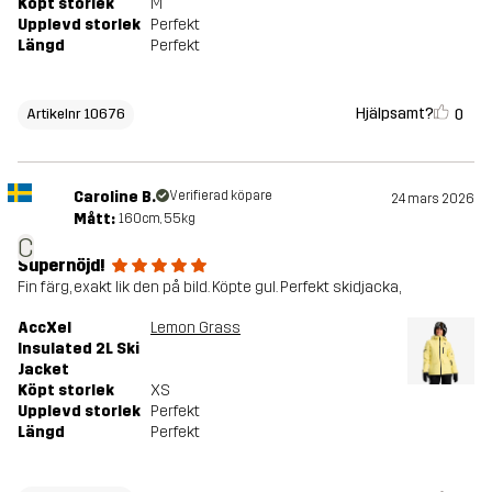
Köpt storlek
M
Upplevd storlek
Perfekt
Längd
Perfekt
Hjälpsamt?
0
Artikelnr 10676
Caroline B.
Verifierad köpare
24 mars 2026
Mått:
160cm, 55kg
C
Supernöjd!
Fin färg, exakt lik den på bild. Köpte gul. Perfekt skidjacka,
AccXel
Lemon Grass
Insulated 2L Ski
Jacket
Köpt storlek
XS
Upplevd storlek
Perfekt
Längd
Perfekt