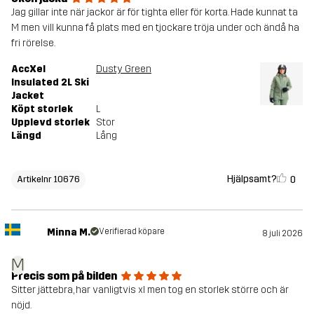
Jag gillar inte när jackor är för tighta eller för korta. Hade kunnat ta
M men vill kunna få plats med en tjockare tröja under och ändå ha
fri rörelse.
AccXel
Dusty Green
Insulated 2L Ski
Jacket
Köpt storlek
L
Upplevd storlek
Stor
Längd
Lång
Hjälpsamt?
0
Artikelnr 10676
Minna M.
Verifierad köpare
8 juli 2026
M
Precis som på bilden
Sitter jättebra, har vanligtvis xl men tog en storlek större och är
nöjd.