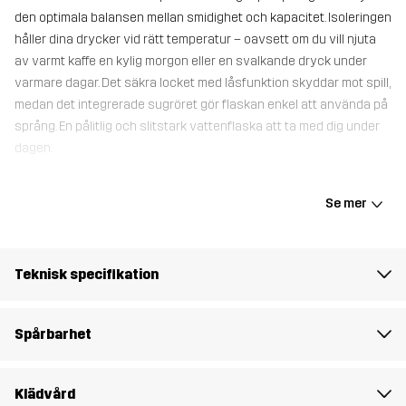
den optimala balansen mellan smidighet och kapacitet. Isoleringen
håller dina drycker vid rätt temperatur – oavsett om du vill njuta
av varmt kaffe en kylig morgon eller en svalkande dryck under
varmare dagar. Det säkra locket med låsfunktion skyddar mot spill,
medan det integrerade sugröret gör flaskan enkel att använda på
språng. En pålitlig och slitstark vattenflaska att ta med dig under
dagen.
Se mer
Behållare
100% Stainless Steel
Vikt
355g
Teknisk specifikation
Skapad för
ALL-ROUND
Spårbarhet
Artikelnummer
11246_2202
Klädvård