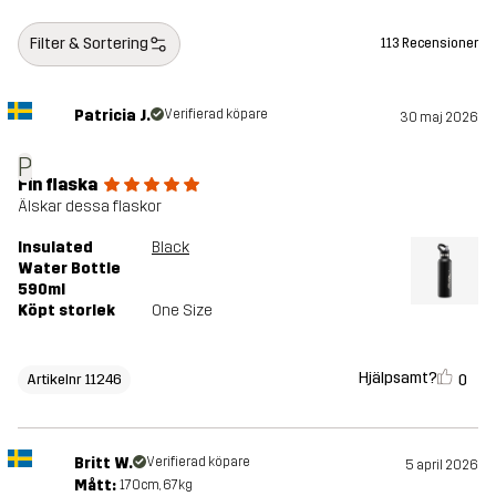
Filter & Sortering
113 Recensioner
Patricia J.
Verifierad köpare
30 maj 2026
P
Fin flaska
Älskar dessa flaskor
Insulated
Black
Water Bottle
590ml
Köpt storlek
One Size
Hjälpsamt?
0
Artikelnr 11246
Britt W.
Verifierad köpare
5 april 2026
Mått:
170cm, 67kg