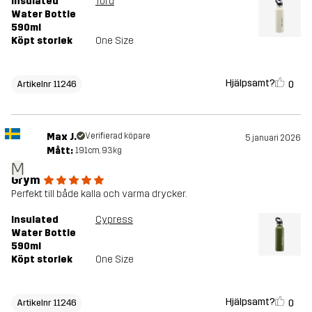
Insulated
Tofu
Water Bottle
590ml
Köpt storlek
One Size
Hjälpsamt?
0
Artikelnr 11246
Max J.
Verifierad köpare
5 januari 2026
Mått:
191cm, 93kg
M
Grym
Perfekt till både kalla och varma drycker.
Insulated
Cypress
Water Bottle
590ml
Köpt storlek
One Size
Hjälpsamt?
0
Artikelnr 11246