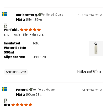
christoffer g.
Verifierad köpare
18 november 2025
Mått:
181cm, 86kg
c
Perfekt.
snygg och håller kylan bra.
Insulated
Tofu
Water Bottle
590ml
Köpt storlek
One Size
Hjälpsamt?
0
Artikelnr 11246
Peter G.
Verifierad köpare
31 oktober 2025
Mått:
190cm, 93kg
P
Bra