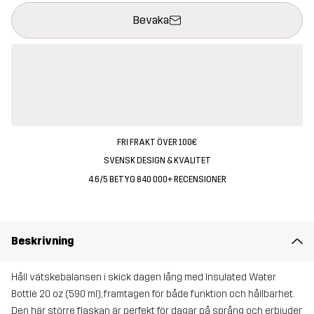
Denna knapp kommer att öppna en modal som bekräftar en ny va
{{size}} inte tillgänglig
Bevaka
FRI FRAKT ÖVER 100€
SVENSK DESIGN & KVALITET
4.6/5 BETYG 840 000+ RECENSIONER
Beskrivning
Håll vätskebalansen i skick dagen lång med Insulated Water
Bottle 20 oz (590 ml), framtagen för både funktion och hållbarhet.
Den här större flaskan är perfekt för dagar på språng och erbjuder