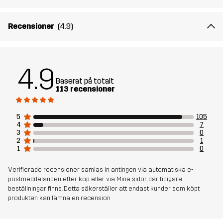
Recensioner
(4.9)
4.9
Baserat på totalt
113 recensioner
5
105
4
7
3
0
2
1
1
0
Verifierade recensioner samlas in antingen via automatiska e-
postmeddelanden efter köp eller via Mina sidor, där tidigare
beställningar finns. Detta säkerställer att endast kunder som köpt
produkten kan lämna en recension