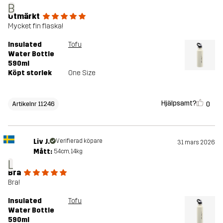
B
Utmärkt
Mycket fin flaska!
Insulated
Tofu
Water Bottle
590ml
Köpt storlek
One Size
Hjälpsamt?
0
Artikelnr 11246
Liv J.
Verifierad köpare
31 mars 2026
Mått:
54cm, 14kg
L
Bra
Bra!
Insulated
Tofu
Water Bottle
590ml