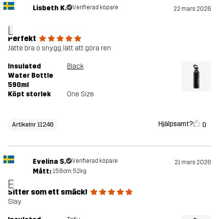
Lisbeth K.
Verifierad köpare
22 mars 2026
L
Perfekt
Jätte bra o snygg, lätt att göra ren
Insulated
Black
Water Bottle
590ml
Köpt storlek
One Size
Hjälpsamt?
0
Artikelnr 11246
Evelina S.
Verifierad köpare
21 mars 2026
Mått:
158cm, 52kg
E
Sitter som ett smäck!
Slay